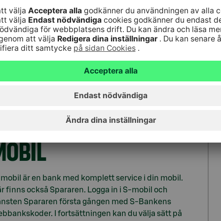
LADDA FORST NED S-
MOBIL
mobil är en bank med komplett service i din mobil.
r finns också Spararen. Logga in i S-mobil och
änsten Spararen första gången med S-Bankens
bbankskoder. I fortsättningen kan du välja sätt på