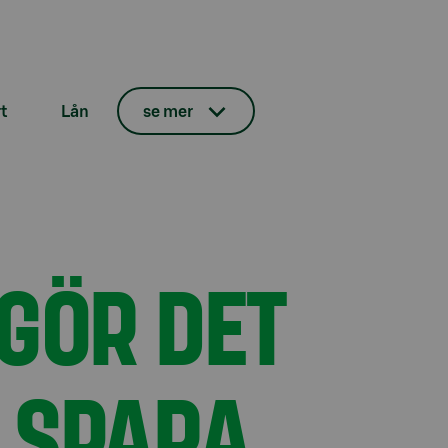
t
Lån
se mer
GÖR DET
T SPARA