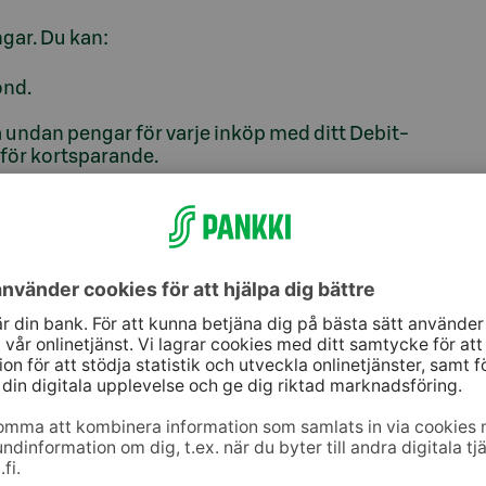
ngar. Du kan:
ond.
 undan pengar för varje inköp med ditt Debit-
 för kortsparande.
ånad.
ta ut pengar avgiftsfritt när som helst.
fond av ägarkundshushållets huvudmedlem vars