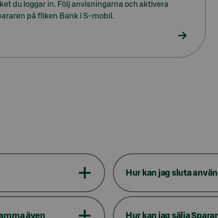
lket du loggar in. Följ anvisningarna och aktivera
araren på fliken Bank i S-mobil.
Hur kan jag sluta anvä
tsamma även
Hur kan jag sälja Spar