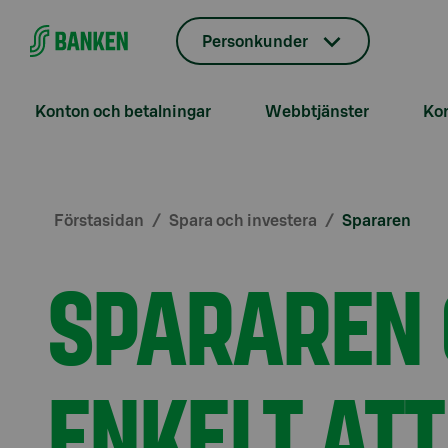
Gå direkt till innehållet
Personkunder
Konton och betalningar
Webbtjänster
Kor
Förstasidan
Spara och investera
Spararen
SPARAREN 
ENKELT AT