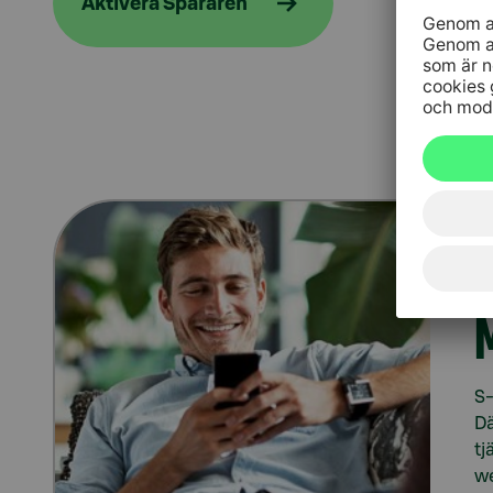
Aktivera Spararen
S-
Dä
tj
we