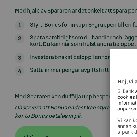
Med hjälp av Spararen är det enkelt att spara pe
Styra Bonus för inköp i S-gruppen till en f
Spara samtidigt som du handlar och lägga
kort. Du kan när som helst ändra beloppet
Investera önskat belopp i en fond varje m
Sätta in mer pengar avgiftsfritt när du vill.
Med Spararen kan du följa upp besparingarna och 
Observera att Bonus endast kan styras till en 
konto Bonus betalas in på.