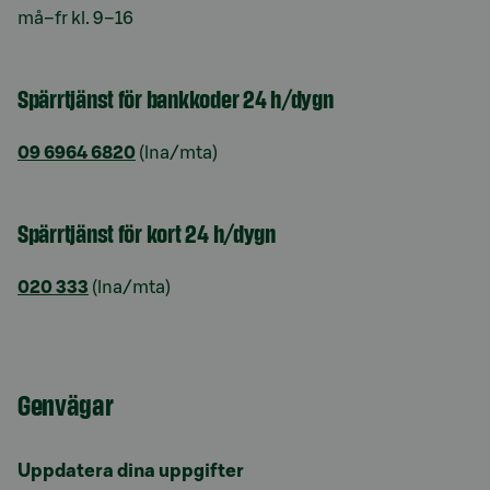
må–fr kl. 9–16
Spärrtjänst för bankkoder 24 h/dygn
09 6964 6820
(lna/mta)
Spärrtjänst för kort 24 h/dygn
020 333
(lna/mta)
Genvägar
Uppdatera dina uppgifter