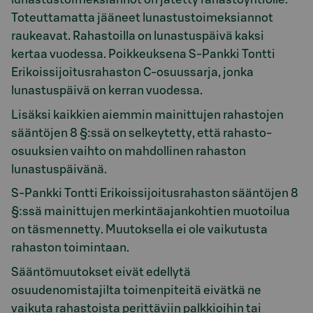
Toteuttamatta jääneet lunastustoimeksiannot
raukeavat. Rahastoilla on lunastuspäivä kaksi
kertaa vuodessa. Poikkeuksena S-Pankki Tontti
Erikoissijoitusrahaston C-osuussarja, jonka
lunastuspäivä on kerran vuodessa.
Lisäksi kaikkien aiemmin mainittujen rahastojen
sääntöjen 8 §:ssä on selkeytetty, että rahasto-
osuuksien vaihto on mahdollinen rahaston
lunastuspäivänä.
S-Pankki Tontti Erikoissijoitusrahaston sääntöjen 8
§:ssä mainittujen merkintäajankohtien muotoilua
on täsmennetty. Muutoksella ei ole vaikutusta
rahaston toimintaan.
Sääntömuutokset eivät edellytä
osuudenomistajilta toimenpiteitä eivätkä ne
vaikuta rahastoista perittäviin palkkioihin tai