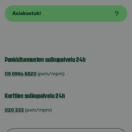
Asiakastuki
Pankkitunnusten sulkupalvelu 24h
09 6964 6820
(pvm/mpm)
Korttien sulkupalvelu 24h
020 333
(pvm/mpm)