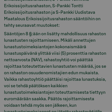
Erikoissijoitusrahaston, S-Pankki Tontti
Erikoissijoitusrahaston ja S-Pankki Uudistava
Maatalous Erikoissijoitusrahaston sääntöihin on
tehty seuraavat muutokset:
Sääntöjen 8 §:ään on lisätty mahdollisuus rahaston
lunastusten rajoittamiseen. Mikäli annettujen
lunastustoimeksiantojen kokonaismäärä
lunastuspäivänä ylittää viisi (5) prosenttia rahaston
nettoarvosta (NAV), rahastoyhtiö voi päättää
rajoittaa toteutettavien lunastusten määrää, jos se
on rahaston osuudenomistajien edun mukaista.
Vaikka rahastoyhtiö päättäisi rajoittaa lunastuksia,
voi se tehdä päätöksen kaikkien
lunastustoimeksiantojen toteuttamisesta tiettyyn
euromäärään saakka. Päätös rajoittamisesta
voidaan tehdä myös sen jälkeen, kun
lunastustoimeksiannot on jätetty rahastoyhtiölle.