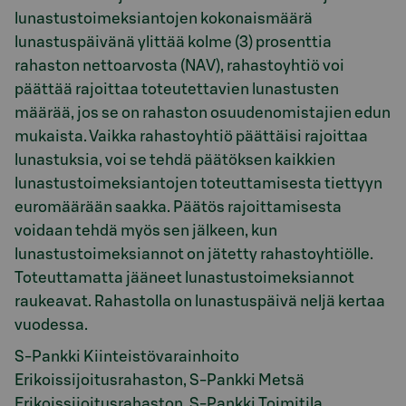
lunastustoimeksiantojen kokonaismäärä
lunastuspäivänä ylittää kolme (3) prosenttia
rahaston nettoarvosta (NAV), rahastoyhtiö voi
päättää rajoittaa toteutettavien lunastusten
määrää, jos se on rahaston osuudenomistajien edun
mukaista. Vaikka rahastoyhtiö päättäisi rajoittaa
lunastuksia, voi se tehdä päätöksen kaikkien
lunastustoimeksiantojen toteuttamisesta tiettyyn
euromäärään saakka. Päätös rajoittamisesta
voidaan tehdä myös sen jälkeen, kun
lunastustoimeksiannot on jätetty rahastoyhtiölle.
Toteuttamatta jääneet lunastustoimeksiannot
raukeavat. Rahastolla on lunastuspäivä neljä kertaa
vuodessa.
S-Pankki Kiinteistövarainhoito
Erikoissijoitusrahaston, S-Pankki Metsä
Erikoissijoitusrahaston, S-Pankki Toimitila