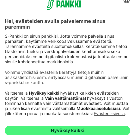
Käyttöehdot
Tietosuoja
Saavutettavuusseloste
Evästeet
Verkkopalvelujen käytön edellytykset
Ehdot ja muut asiakirjat