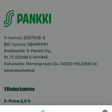
Y-tunnus: 2557308-3
BIC-tunnus: SBANFIHH
Postiosoite: S-Pankki Oyj,
PL 77, 00088 S-RYHMÄ
Katuosoite: Fleminginkatu 34, 00510 HELSINKI (ei
asiakaspalvelua)
Viitekorkomme
S-Prime 2,0 %