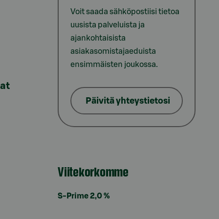
Voit saada sähköpostiisi tietoa
uusista palveluista ja
ajankohtaisista
asiakasomistajaeduista
ensimmäisten joukossa.
lat
Päivitä yhteystietosi
Viitekorkomme
S-Prime 2,0 %