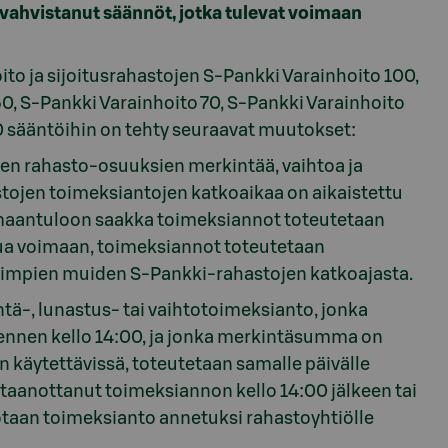
 vahvistanut säännöt, jotka tulevat voimaan
to ja sijoitusrahastojen S-Pankki Varainhoito 100,
0, S-Pankki Varainhoito 70, S-Pankki Varainhoito
0 sääntöihin on tehty seuraavat muutokset:
kien rahasto-osuuksien merkintää, vaihtoa ja
ojen toimeksiantojen katkoaikaa on aikaistettu
imaantuloon saakka toimeksiannot toteutetaan
ua voimaan, toimeksiannot toteutetaan
eimpien muiden S-Pankki-rahastojen katkoajasta.
-, lunastus- tai vaihtotoimeksianto, jonka
ennen kello 14:00, ja jonka merkintäsumma on
 käytettävissä, toteutetaan samalle päivälle
taanottanut toimeksiannon kello 14:00 jälkeen tai
sotaan toimeksianto annetuksi rahastoyhtiölle