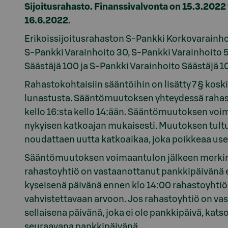
Sijoitusrahasto. Finanssivalvonta on 15.3.2022
16.6.2022.
Erikoissijoitusrahaston S-Pankki Korkovarainhoi
S-Pankki Varainhoito 30, S-Pankki Varainhoito 5
Säästäjä 100 ja S-Pankki Varainhoito Säästäjä 1
Rahastokohtaisiin sääntöihin on lisätty 7 § kos
lunastusta. Sääntömuutoksen yhteydessä rahast
kello 16:sta kello 14:ään. Sääntömuutoksen vo
nykyisen katkoajan mukaisesti. Muutoksen tult
noudattaen uutta katkoaikaa, joka poikkeaa us
Sääntömuutoksen voimaantulon jälkeen merkintä
rahastoyhtiö on vastaanottanut pankkipäivänä 
kyseisenä päivänä ennen klo 14:00 rahastoyhtiön
vahvistettavaan arvoon. Jos rahastoyhtiö on vas
sellaisena päivänä, joka ei ole pankkipäivä, kat
seuraavana pankkipäivänä.