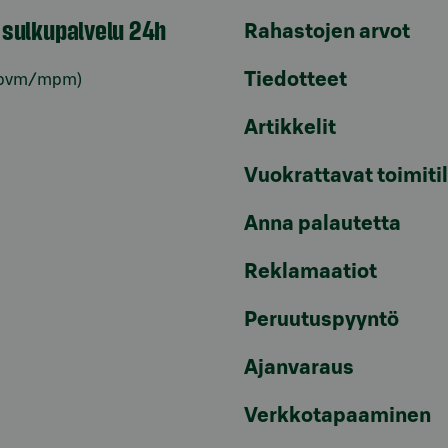
n sulkupalvelu 24h
Rahastojen arvot
Tiedotteet
pvm/mpm)
Artikkelit
Vuokrattavat toimiti
Anna palautetta
Reklamaatiot
Peruutuspyyntö
Ajanvaraus
Verkkotapaaminen