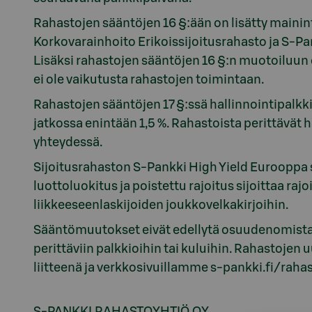
Rahastojen sääntöjen 16 §:ään on lisätty mainin
Korkovarainhoito Erikoissijoitusrahasto ja S-Pan
Lisäksi rahastojen sääntöjen 16 §:n muotoiluun 
ei ole vaikutusta rahastojen toimintaan.
Rahastojen sääntöjen 17 §:ssä hallinnointipalk
jatkossa enintään 1,5 %. Rahastoista perittävät
yhteydessä.
Sijoitusrahaston S-Pankki High Yield Eurooppa 
luottoluokitus ja poistettu rajoitus sijoittaa ra
liikkeeseenlaskijoiden joukkovelkakirjoihin.
Sääntömuutokset eivät edellytä osuudenomistaji
perittäviin palkkioihin tai kuluihin. Rahastojen
liitteenä ja verkkosivuillamme s-pankki.fi/rahas
S-PANKKI RAHASTOYHTIÖ OY