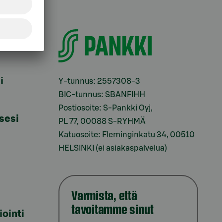
i
Y-tunnus: 2557308-3
BIC-tunnus: SBANFIHH
Postiosoite: S-Pankki Oyj,
sesi
PL 77, 00088 S-RYHMÄ
Katuosoite: Fleminginkatu 34, 00510
HELSINKI (ei asiakaspalvelua)
Varmista, että
tavoitamme sinut
iointi