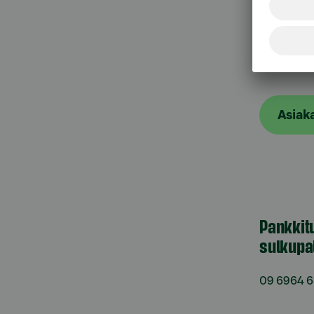
Asiak
Asiak
Pankkit
sulkupa
09 6964 