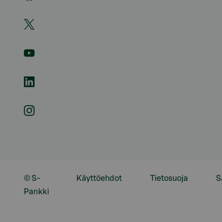
© S-
Käyttöehdot
Tietosuoja
S
Pankki