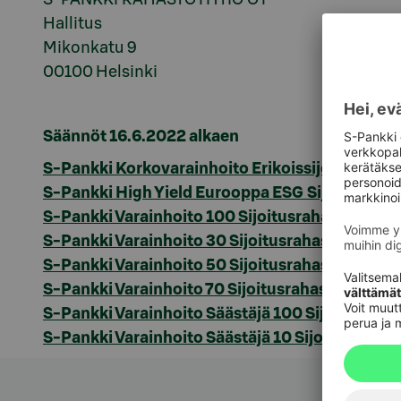
Hallitus
Mikonkatu 9
00100 Helsinki
Säännöt 16.6.2022 alkaen
S-Pankki Korkovarainhoito Erikoissijoitusraha
S-Pankki High Yield Eurooppa ESG Sijoitusrah
S-Pankki Varainhoito 100 Sijoitusrahaston sää
S-Pankki Varainhoito 30 Sijoitusrahaston sään
S-Pankki Varainhoito 50 Sijoitusrahaston sään
S-Pankki Varainhoito 70 Sijoitusrahaston sään
S-Pankki Varainhoito Säästäjä 100 Sijoitusrah
S-Pankki Varainhoito Säästäjä 10 Sijoitusrahas