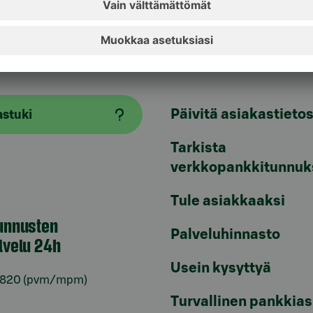
aspalvelu
Oikopolut
Päivitä asiakastietos
astuki
Tarkista
verkkopankkitunnuk
Tule asiakkaaksi
unnusten
Palveluhinnasto
lvelu 24h
Usein kysyttyä
6820
(pvm/mpm)
Turvallinen pankkias