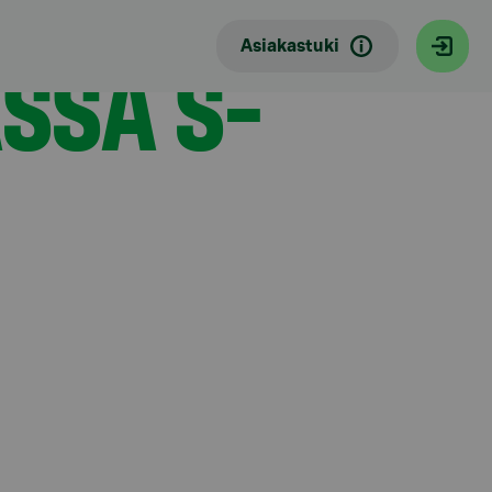
SSA S-
Asiakastuki