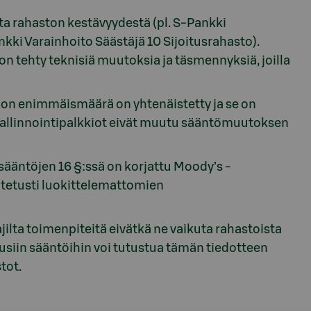
ta rahaston kestävyydestä (pl. S-Pankki
kki Varainhoito Säästäjä 10 Sijoitusrahasto).
on tehty teknisiä muutoksia ja täsmennyksiä, joilla
kion enimmäismäärä on yhtenäistetty ja se on
 hallinnointipalkkiot eivät muutu sääntömuutoksen
sääntöjen 16 §:ssä on korjattu Moody’s -
joitetusti luokittelemattomien
lta toimenpiteitä eivätkä ne vaikuta rahastoista
 uusiin sääntöihin voi tutustua tämän tiedotteen
tot.