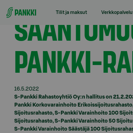
Siirry suoraan sisältöön
Etusivu
Tiedotteet
Sääntömuutoksia osassa S-P
SÄÄNTÖMUU
Tilit ja maksut
Verkkopalvelu
PANKKI-R
16.5.2022
S-Pankki Rahastoyhtiö Oy:n hallitus on 21.2.2
Pankki Korkovarainhoito Erikoissijoitusrahast
Sijoitusrahasto, S-Pankki Varainhoito 100 Sijoi
Sijoitusrahasto, S-Pankki Varainhoito 50 Sijoit
S-Pankki Varainhoito Säästäjä 100 Sijoitusrahas