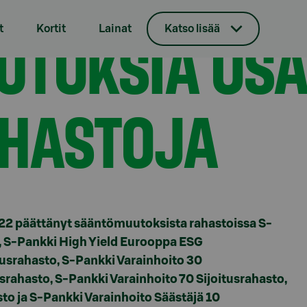
ankki-rahastoja
TOKSIA OSA
t
Kortit
Lainat
Katso lisää
AHASTOJA
022 päättänyt sääntömuutoksista rahastoissa S-
o, S-Pankki High Yield Eurooppa ESG
tusrahasto, S-Pankki Varainhoito 30
usrahasto, S-Pankki Varainhoito 70 Sijoitusrahasto,
to ja S-Pankki Varainhoito Säästäjä 10