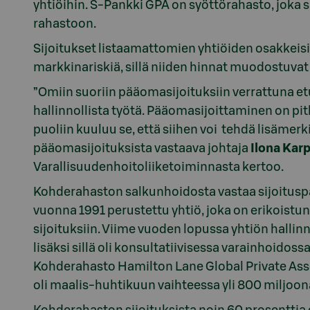
yhtiöihin. S-Pankki GPA on syöttörahasto, joka s
rahastoon.
Sijoitukset listaamattomien yhtiöiden osakkeisi
markkinariskiä, sillä niiden hinnat muodostuvat
”Omiin suoriin pääomasijoituksiin verrattuna 
hallinnollista työtä. Pääomasijoittaminen on pi
puoliin kuuluu se, että siihen voi tehdä lisämerk
pääomasijoituksista vastaava johtaja
Ilona Kar
Varallisuudenhoitoliiketoiminnasta kertoo.
Kohderahaston salkunhoidosta vastaa sijoitusp
vuonna 1991 perustettu yhtiö, joka on erikoistu
sijoituksiin. Viime vuoden lopussa yhtiön hallinno
lisäksi sillä oli konsultatiivisessa varainhoidoss
Kohderahasto Hamilton Lane Global Private Asse
oli maalis-huhtikuun vaihteessa yli 800 miljoon