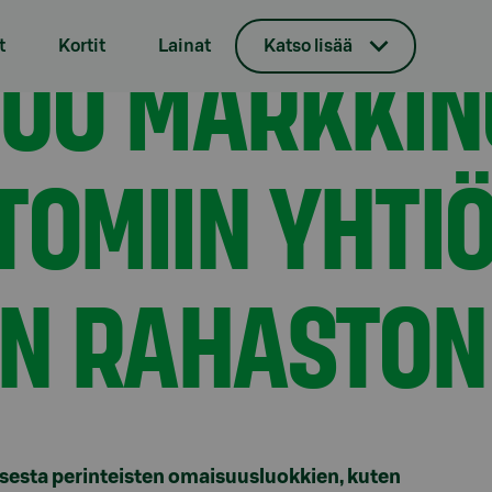
staamattomiin yhtiöihin sijoittavan rahaston
TUO MARKKIN
t
Kortit
Lainat
Katso lisää
OMIIN YHTIÖ
AN RAHASTON
misesta perinteisten omaisuusluokkien, kuten