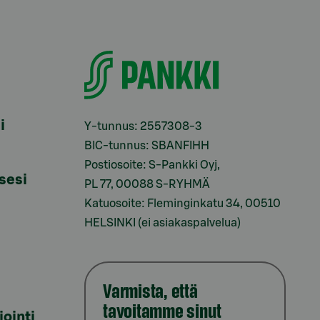
i
Y-tunnus: 2557308-3
BIC-tunnus: SBANFIHH
Postiosoite: S-Pankki Oyj,
sesi
PL 77, 00088 S-RYHMÄ
Katuosoite: Fleminginkatu 34, 00510
HELSINKI (ei asiakaspalvelua)
Varmista, että
tavoitamme sinut
iointi