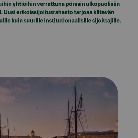
uihin yhtiöihin verrattuna pörssin ulkopuolisiin
. Uusi erikoissijoitusrahasto tarjoaa kätevän
e kuin suurille institutionaalisille sijoittajille.