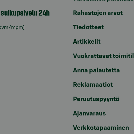
n sulkupalvelu 24h
Rahastojen arvot
Tiedotteet
pvm/mpm)
Artikkelit
Vuokrattavat toimiti
Anna palautetta
Reklamaatiot
Peruutuspyyntö
Ajanvaraus
Verkkotapaaminen