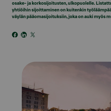
osake- ja korkosijoitusten, ulkopuolelle. Listatt
yhtiöihin sijoittaminen on kuitenkin työläämpää
väylän pääomasijoituksiin, joka on auki myös muill