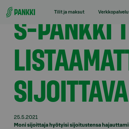
Siirry suoraan sisältöön
Etusivu
Tiedotteet
S-Pankki tuo markkinoille li
S-PANKKI 
Tilit ja maksut
Verkkopalvelu
LISTAAMATT
SIJOITTAV
25.5.2021
Moni sijoittaja hyötyisi sijoitustensa hajautta