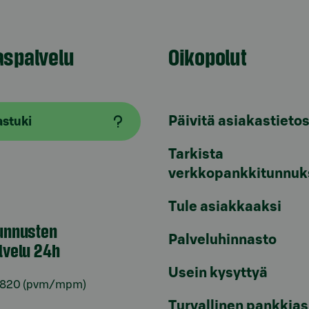
aspalvelu
Oikopolut
Päivitä asiakastietos
astuki
Tarkista
verkkopankkitunnuk
Tule asiakkaaksi
unnusten
Palveluhinnasto
lvelu 24h
Usein kysyttyä
6820
(pvm/mpm)
Turvallinen pankkias