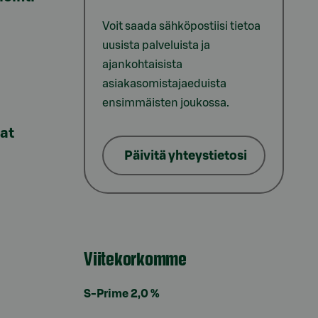
Voit saada sähköpostiisi tietoa
uusista palveluista ja
ajankohtaisista
asiakasomistajaeduista
ensimmäisten joukossa.
lat
Päivitä yhteystietosi
Viitekorkomme
S-Prime 2,0 %