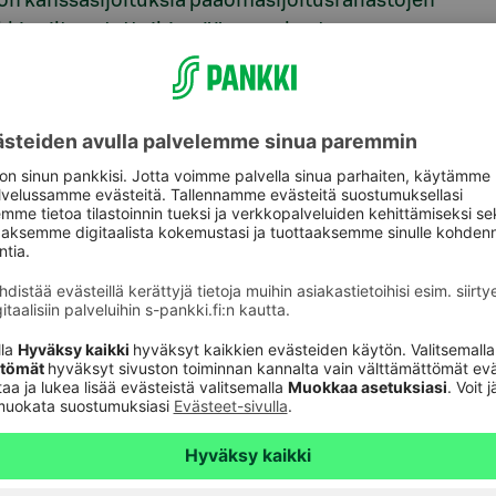
 on kanssasijoituksia pääomasijoitusrahastojen
arkkinoilta ostettuihin pääomarahasto-
kkaan ja Eurooppaan, ja eri toimialoilla operoivien
 kolme neljännestä salkusta ja lainat noin 15 %.
ahastomuotonsa takia hyvä valinta monelle
srahaston toiminta on entuudestaan tuttua.
serniin kuuluva FIM Varainhoito Oy. Rahasto
tyneille ei-ammattimaisille sijoittajille.
ijoitusrahaston etuihin lukeutuu myös se, että
oiteallokaatio on helpompi saavuttaa,
suudessaan. Näin halutun allokaation
akutsujen aikatauluista”, Karppinen kertoo.
llisia kesäkuun alusta lähtien.
 050 361 0858,
ilona.karppinen@fim.com