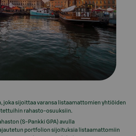
 joka sijoittaa varansa listaamattomien yhtiöiden
ostettuihin rahasto-osuuksiin.
rahaston (S-Pankki GPA) avulla
ajautetun portfolion sijoituksia listaamattomiin