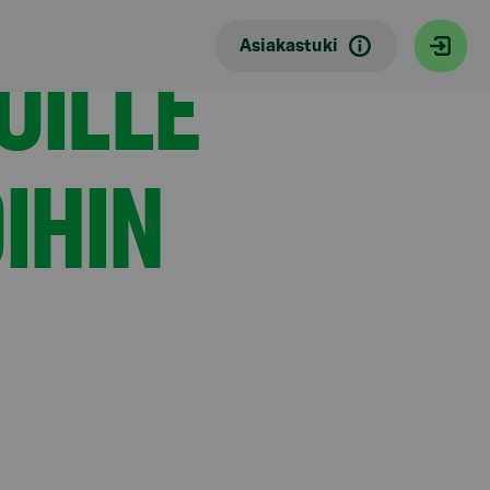
OILLE
Asiakastuki
IHIN