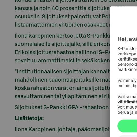
Kohderahaston sijoituksista noin 60 prosenttia
kanssa ja noin 40 prosenttia sijoituksia jälkim
osuuksiin. Sijoitukset painottuvat Pohjois-Ameri
listaamattomien yhtiöiden osakkeet muodostavat
Ilona Karppinen kertoo, että S-Pankki GPA on r
suomalaiselle sijoittajalle, sillä erikoissijoitu
Erikoissijoitusrahastoa hallinnoi S-Pankki-kon
soveltuu ammattimaisille sekä kokeneille ja pereh
”Institutionaalisen sijoittajan kannalta erikoiss
mahdollinen pääomasijoituksille määritelty tav
koska rahaston varat on aina sijoitettu kokonai
saavuttaminen tai ylläpitäminen ei riipu pääom
Sijoitukset S-Pankki GPA -rahastoon ovat mahdo
Lisätietoja:
Ilona Karppinen, johtaja, pääomasijoitukset, p.