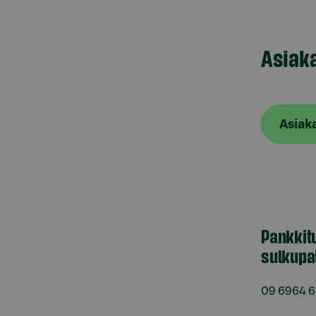
Asiak
Asiak
Pankkit
sulkupa
09 6964 