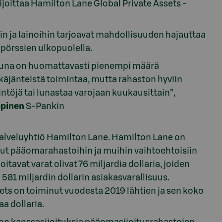
ijoittaa Hamilton Lane Global Private Assets -
in ja lainoihin tarjoavat mahdollisuuden hajauttaa
 pörssien ulkopuolella.
etuna on huomattavasti pienempi määrä
tkäjänteistä toimintaa, mutta rahaston hyviin
intöjä tai lunastaa varojaan kuukausittain”,
ppinen
S-Pankin
alveluyhtiö Hamilton Lane. Hamilton Lane on
nut pääomarahastoihin ja muihin vaihtoehtoisiin
itavat varat olivat 76 miljardia dollaria, joiden
a 581 miljardin dollarin asiakasvarallisuus.
ts on toiminut vuodesta 2019 lähtien ja sen koko
aa dollaria.