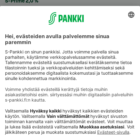
S-Prime 2,0 %
Käyttöehdot
Tietosuoja
Saavutettavuusseloste
Evästeet
Verkkopalvelujen käytön edellytykset
Ehdot ja muut asiakirjat