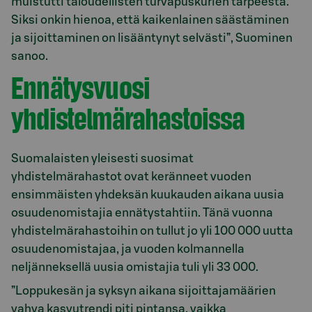
muistutti taloudellisten turvapuskurien tarpeesta.
Siksi onkin hienoa, että kaikenlainen säästäminen
ja sijoittaminen on lisääntynyt selvästi”, Suominen
sanoo.
Ennätysvuosi
yhdistelmärahastoissa
Suomalaisten yleisesti suosimat
yhdistelmärahastot ovat keränneet vuoden
ensimmäisten yhdeksän kuukauden aikana uusia
osuudenomistajia ennätystahtiin. Tänä vuonna
yhdistelmärahastoihin on tullut jo yli 100 000 uutta
osuudenomistajaa, ja vuoden kolmannella
neljänneksellä uusia omistajia tuli yli 33 000.
”Loppukesän ja syksyn aikana sijoittajamäärien
vahva kasvutrendi piti pintansa, vaikka