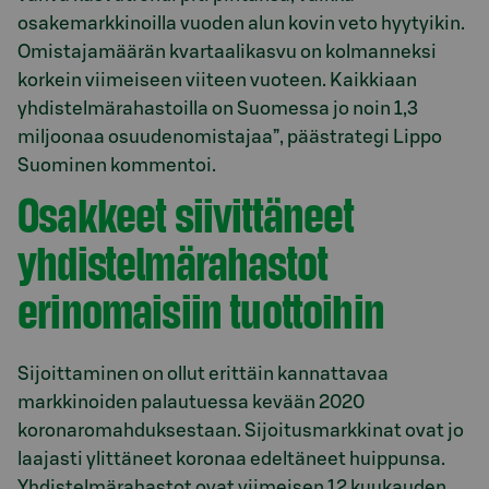
osakemarkkinoilla vuoden alun kovin veto hyytyikin.
Omistajamäärän kvartaalikasvu on kolmanneksi
korkein viimeiseen viiteen vuoteen. Kaikkiaan
yhdistelmärahastoilla on Suomessa jo noin 1,3
miljoonaa osuudenomistajaa”, päästrategi Lippo
Suominen kommentoi.
Osakkeet siivittäneet
yhdistelmärahastot
erinomaisiin tuottoihin
Sijoittaminen on ollut erittäin kannattavaa
markkinoiden palautuessa kevään 2020
koronaromahduksestaan. Sijoitusmarkkinat ovat jo
laajasti ylittäneet koronaa edeltäneet huippunsa.
Yhdistelmärahastot ovat viimeisen 12 kuukauden