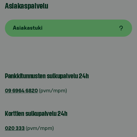
Asiakaspalvelu
Asiakastuki
Pankkitunnusten sulkupalvelu 24h
09 6964 6820
(pvm/mpm)
Korttien sulkupalvelu 24h
020 333
(pvm/mpm)