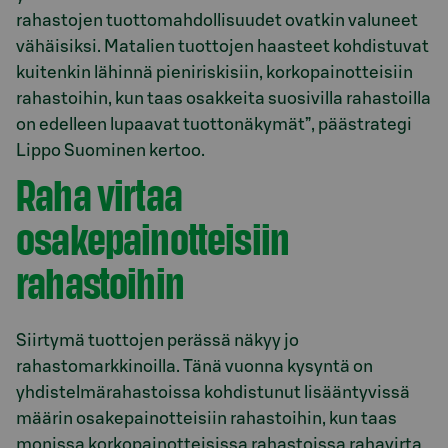
rahastojen tuottomahdollisuudet ovatkin valuneet
vähäisiksi. Matalien tuottojen haasteet kohdistuvat
kuitenkin lähinnä pieniriskisiin, korkopainotteisiin
rahastoihin, kun taas osakkeita suosivilla rahastoilla
on edelleen lupaavat tuottonäkymät”, päästrategi
Lippo Suominen kertoo.
Raha virtaa
osakepainotteisiin
rahastoihin
Siirtymä tuottojen perässä näkyy jo
rahastomarkkinoilla. Tänä vuonna kysyntä on
yhdistelmärahastoissa kohdistunut lisääntyvissä
määrin osakepainotteisiin rahastoihin, kun taas
monissa korkopainotteisissa rahastoissa rahavirta