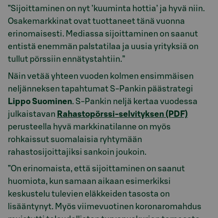
”Sijoittaminen on nyt ’kuuminta hottia’ ja hyvä niin.
Osakemarkkinat ovat tuottaneet tänä vuonna
erinomaisesti. Mediassa sijoittaminen on saanut
entistä enemmän palstatilaa ja uusia yrityksiä on
tullut pörssiin ennätystahtiin.”
Näin vetää yhteen vuoden kolmen ensimmäisen
neljänneksen tapahtumat S-Pankin päästrategi
Lippo Suominen
. S-Pankin neljä kertaa vuodessa
julkaistavan
Rahastopörssi-selvityksen (PDF)
perusteella hyvä markkinatilanne on myös
rohkaissut suomalaisia ryhtymään
rahastosijoittajiksi sankoin joukoin.
”On erinomaista, että sijoittaminen on saanut
huomiota, kun samaan aikaan esimerkiksi
keskustelu tulevien eläkkeiden tasosta on
lisääntynyt. Myös viimevuotinen koronaromahdus