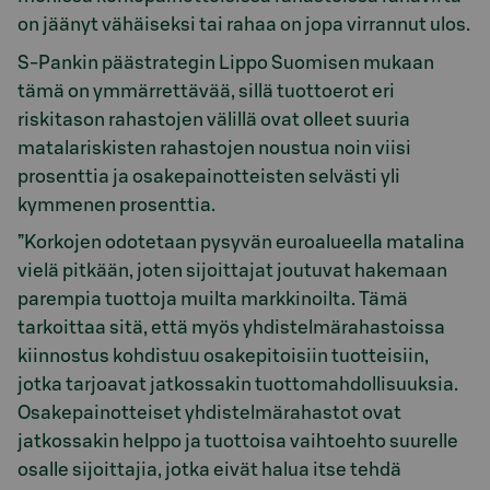
on jäänyt vähäiseksi tai rahaa on jopa virrannut ulos.
S-Pankin päästrategin Lippo Suomisen mukaan
tämä on ymmärrettävää, sillä tuottoerot eri
riskitason rahastojen välillä ovat olleet suuria
matalariskisten rahastojen noustua noin viisi
prosenttia ja osakepainotteisten selvästi yli
kymmenen prosenttia.
”Korkojen odotetaan pysyvän euroalueella matalina
vielä pitkään, joten sijoittajat joutuvat hakemaan
parempia tuottoja muilta markkinoilta. Tämä
tarkoittaa sitä, että myös yhdistelmärahastoissa
kiinnostus kohdistuu osakepitoisiin tuotteisiin,
jotka tarjoavat jatkossakin tuottomahdollisuuksia.
Osakepainotteiset yhdistelmärahastot ovat
jatkossakin helppo ja tuottoisa vaihtoehto suurelle
osalle sijoittajia, jotka eivät halua itse tehdä