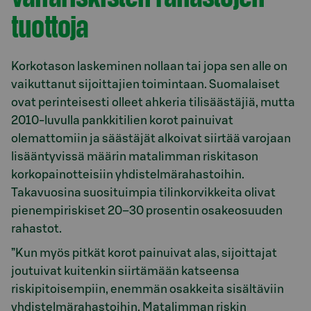
tuottoja
Korkotason laskeminen nollaan tai jopa sen alle on
vaikuttanut sijoittajien toimintaan. Suomalaiset
ovat perinteisesti olleet ahkeria tilisäästäjiä, mutta
2010-luvulla pankkitilien korot painuivat
olemattomiin ja säästäjät alkoivat siirtää varojaan
lisääntyvissä määrin matalimman riskitason
korkopainotteisiin yhdistelmärahastoihin.
Takavuosina suosituimpia tilinkorvikkeita olivat
pienempiriskiset 20–30 prosentin osakeosuuden
rahastot.
”Kun myös pitkät korot painuivat alas, sijoittajat
joutuivat kuitenkin siirtämään katseensa
riskipitoisempiin, enemmän osakkeita sisältäviin
yhdistelmärahastoihin. Matalimman riskin