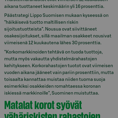
aikana tuottaneet keskimäärin yli 16 prosenttia.
Päästrategi Lippo Suomisen mukaan kyseessä on
”häikäisevä tuotto maltillisen riskin
sijoitustuotteista”. Nousua ovat siivittäneet
osakesijoitukset, sillä maailman osakkeet nousivat
viimeisenä 12 kuukautena lähes 30 prosenttia.
”Korkomarkkinoiden tehtävä on tuoda tuottoja,
mutta myös vakautta yhdistelmärahastojen
kehitykseen. Korkorahastojen tuotot ovat viimeisen
vuoden aikana jääneet vain pariin prosenttiin, mutta
toisaalta kannattaa muistaa niiden tuoma suoja
esimerkiksi osakkeiden romahtaessa koronan
iskiessä markkinoille”, Suominen muistuttaa.
Matalat korot syövät
vähäriskisten rahastojen