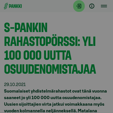
Siirry suoraan sisältöön
Tiedotteet
S-PANKIN
RAHASTOPÖRSSI: YLI
100 000 UUTTA
OSUUDENOMISTAJAA
29.10.2021
Suomalaiset yhdistelmärahastot ovat tänä vuonna
saaneet jo yli 100 000 uutta osuudenomistajaa.
Uusien sijoittajien virta jatkui voimakkaana myös
vuoden kolmannella neljänneksellä. Matalana