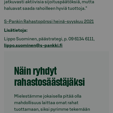
jatkuvasti aktiivisia sijoituspäätöksiä, mutta
haluavat saada rahoilleen hyviä tuottoja.”
S-Pankin Rahastopörssi heinä-syyskuu 2021
Lisätietoja:
Lippo Suominen, päästrategi, p.
09 6134 6111
,
lippo.suominen@s-pankki.fi
Näin ryhdyt
rahastosäästäjäksi
Mielestämme jokaisella pitää olla
mahdollisuus laittaa omat rahat
tuottamaan, siksi pyrimme tekemään