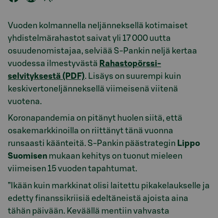
Vuoden kolmannella neljänneksellä kotimaiset
yhdistelmärahastot saivat yli 17 000 uutta
osuudenomistajaa, selviää S-Pankin neljä kertaa
vuodessa ilmestyvästä
Rahastopörssi-
selvityksestä (PDF)
. Lisäys on suurempi kuin
keskivertoneljänneksellä viimeisenä viitenä
vuotena.
Koronapandemia on pitänyt huolen siitä, että
osakemarkkinoilla on riittänyt tänä vuonna
runsaasti käänteitä. S-Pankin päästrategin
Lippo
Suomisen
mukaan kehitys on tuonut mieleen
viimeisen 15 vuoden tapahtumat.
”Ikään kuin markkinat olisi laitettu pikakelaukselle ja
edetty finanssikriisiä edeltäneistä ajoista aina
tähän päivään. Keväällä mentiin vahvasta