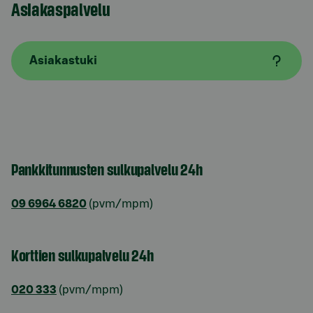
Asiakaspalvelu
Asiakastuki
Pankkitunnusten sulkupalvelu 24h
09 6964 6820
(pvm/mpm)
Korttien sulkupalvelu 24h
020 333
(pvm/mpm)