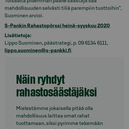
Toisaalta pidemmän päälle säästäjä saa
mahdollisuuden selvästi tiliä parempiin tuottoihin”,
Suominen arvioi.
S-Pankin Rahastopörssi heinä-syyskuu 2020
Lisätietoja:
Lippo Suominen, päästrategi, p. 09 6134 6111,
lippo.suominen@s-pankki.fi
Näin ryhdyt
rahastosäästäjäksi
Mielestämme jokaisella pitää olla
mahdollisuus laittaa omat rahat
tuottamaan, siksi pyrimme tekemään