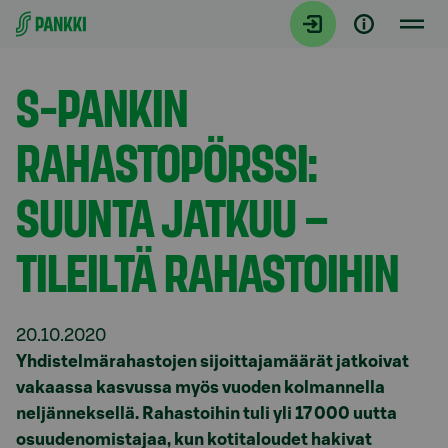
Siirry suoraan sisältöön
Tiedotteet
S-PANKIN
RAHASTOPÖRSSI:
SUUNTA JATKUU –
TILEILTÄ RAHASTOIHIN
20.10.2020
Yhdistelmärahastojen sijoittajamäärät jatkoivat
vakaassa kasvussa myös vuoden kolmannella
neljänneksellä. Rahastoihin tuli yli 17 000 uutta
osuudenomistajaa, kun kotitaloudet hakivat