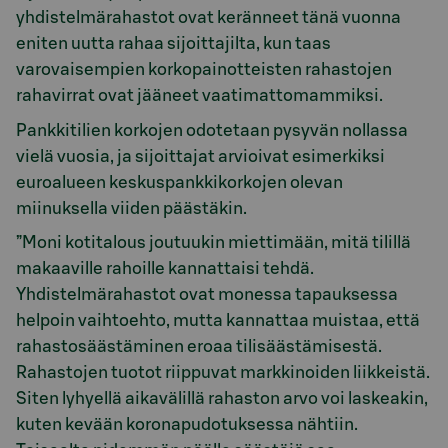
yhdistelmärahastot ovat keränneet tänä vuonna
eniten uutta rahaa sijoittajilta, kun taas
varovaisempien korkopainotteisten rahastojen
rahavirrat ovat jääneet vaatimattomammiksi.
Pankkitilien korkojen odotetaan pysyvän nollassa
vielä vuosia, ja sijoittajat arvioivat esimerkiksi
euroalueen keskuspankkikorkojen olevan
miinuksella viiden päästäkin.
”Moni kotitalous joutuukin miettimään, mitä tilillä
makaaville rahoille kannattaisi tehdä.
Yhdistelmärahastot ovat monessa tapauksessa
helpoin vaihtoehto, mutta kannattaa muistaa, että
rahastosäästäminen eroaa tilisäästämisestä.
Rahastojen tuotot riippuvat markkinoiden liikkeistä.
Siten lyhyellä aikavälillä rahaston arvo voi laskeakin,
kuten kevään koronapudotuksessa nähtiin.