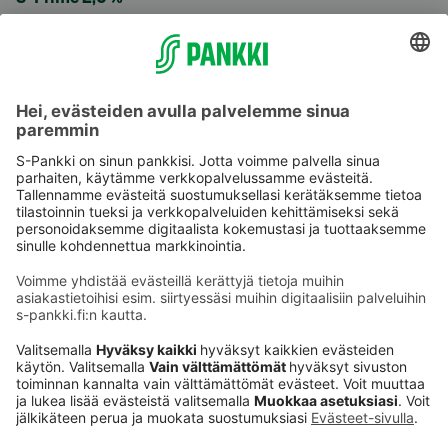
Käyttöehdot
Tietosuoja
Saavutettavuusseloste
Evästeet
Verkkopalvelujen käytön edellytykset
Ehdot ja muut asiakirjat