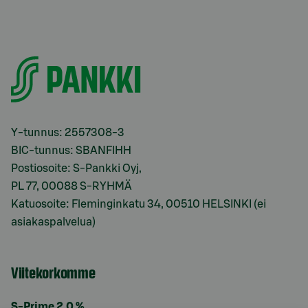
Y-tunnus: 2557308-3
BIC-tunnus: SBANFIHH
Postiosoite: S-Pankki Oyj,
PL 77, 00088 S-RYHMÄ
Katuosoite: Fleminginkatu 34, 00510 HELSINKI (ei
asiakaspalvelua)
Viitekorkomme
S-Prime 2,0 %