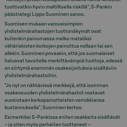
tuottivatkin hyvin maltillisella riskillä”, S-Pankin
päästrategi Lippo Suominen sanoo.
Suomisen mukaan varovaisimpien
yhdistelmärahastojen tuottonäkymät ovat
kuitenkin painumassa melko mataliksi
vähäriskisten korkojen painuttua nollaan tai sen
allekin. Suominen povaakin, että jos suomalaiset
haluavat tavoitella merkittävämpiä tuottoja, edessä
on siirtymä enemmän osakesijoituksia sisältäviin
yhdistelmärahastoihin.
”Jo nyt on nähtävissä merkkejä, että isomman
osakeosuuden yhdistelmärahastot nostavat
suosiotaan korkopainotteisten verrokkiensa
kustannuksella”, Suominen kertoo.
Esimerkiksi S-Pankissa eniten osakkeita sisältävät
– ja siten myös parhaiten tuottaneet –