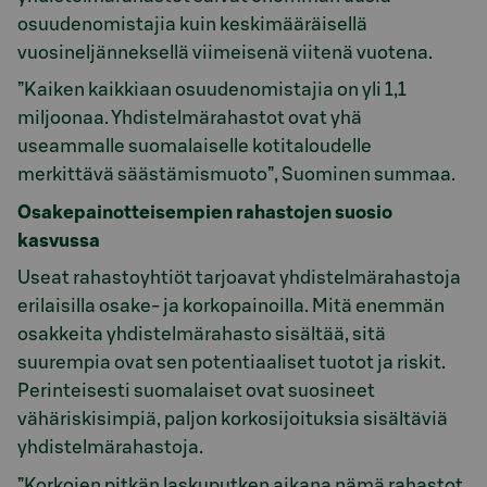
osuudenomistajia kuin keskimääräisellä
vuosineljänneksellä viimeisenä viitenä vuotena.
”Kaiken kaikkiaan osuudenomistajia on yli 1,1
miljoonaa. Yhdistelmärahastot ovat yhä
useammalle suomalaiselle kotitaloudelle
merkittävä säästämismuoto”, Suominen summaa.
Osakepainotteisempien rahastojen suosio
kasvussa
Useat rahastoyhtiöt tarjoavat yhdistelmärahastoja
erilaisilla osake- ja korkopainoilla. Mitä enemmän
osakkeita yhdistelmärahasto sisältää, sitä
suurempia ovat sen potentiaaliset tuotot ja riskit.
Perinteisesti suomalaiset ovat suosineet
vähäriskisimpiä, paljon korkosijoituksia sisältäviä
yhdistelmärahastoja.
”Korkojen pitkän laskuputken aikana nämä rahastot