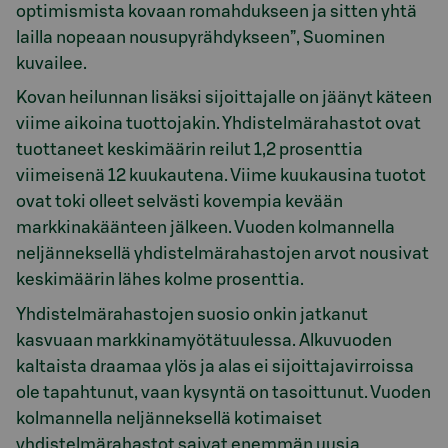
optimismista kovaan romahdukseen ja sitten yhtä
lailla nopeaan nousupyrähdykseen”, Suominen
kuvailee.
Kovan heilunnan lisäksi sijoittajalle on jäänyt käteen
viime aikoina tuottojakin. Yhdistelmärahastot ovat
tuottaneet keskimäärin reilut 1,2 prosenttia
viimeisenä 12 kuukautena. Viime kuukausina tuotot
ovat toki olleet selvästi kovempia kevään
markkinakäänteen jälkeen. Vuoden kolmannella
neljänneksellä yhdistelmärahastojen arvot nousivat
keskimäärin lähes kolme prosenttia.
Yhdistelmärahastojen suosio onkin jatkanut
kasvuaan markkinamyötätuulessa. Alkuvuoden
kaltaista draamaa ylös ja alas ei sijoittajavirroissa
ole tapahtunut, vaan kysyntä on tasoittunut. Vuoden
kolmannella neljänneksellä kotimaiset
yhdistelmärahastot saivat enemmän uusia