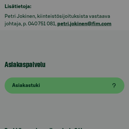
Lisätietoja:
Petri Jokinen, kiinteistösijoituksista vastaava
johtaja, p. 040 751 081,
petri.jokinen@fim.com
Asiakaspalvelu
Asiakastuki