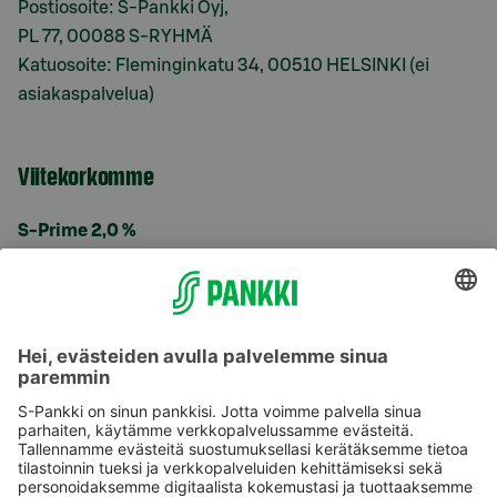
Postiosoite: S-Pankki Oyj,
PL 77, 00088 S-RYHMÄ
Katuosoite: Fleminginkatu 34, 00510 HELSINKI (ei
asiakaspalvelua)
Viitekorkomme
S-Prime 2,0 %
Käyttöehdot