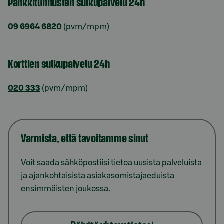
Pankkitunnusten sulkupalvelu 24h
09 6964 6820
(pvm/mpm)
Korttien sulkupalvelu 24h
020 333
(pvm/mpm)
Varmista, että tavoitamme sinut
Voit saada sähköpostiisi tietoa uusista palveluista
ja ajankohtaisista asiakasomistajaeduista
ensimmäisten joukossa.