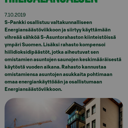
7.10.2019
S-Pankki osallistuu valtakunnalliseen
Energiansäästöviikkoon ja siirtyy käyttämään
vihreää sähköä S-Asuntorahaston kiinteistöissä
ympäri Suomen. Lisäksi rahasto kompensoi
hiilidioksidipäästöt, jotka aiheutuvat sen
omistamien asuntojen saunojen keskimääräisestä
käytöstä vuoden aikana. Rahasto kannustaa
omistamiensa asuntojen asukkaita pohtimaan
omaa energiankäyttöään ja osallistumaan
Energiansäästöviikkoon.