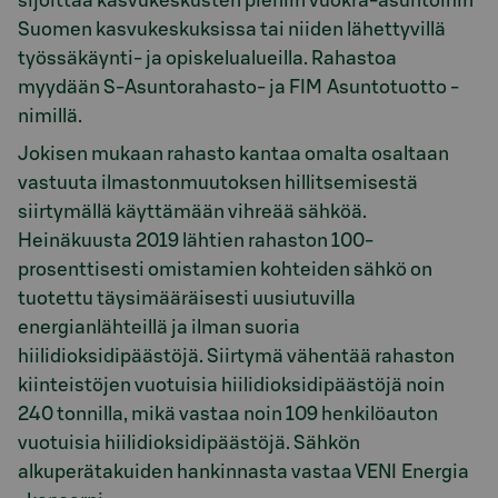
sijoittaa kasvukeskusten pieniin vuokra-asuntoihin
Suomen kasvukeskuksissa tai niiden lähettyvillä
työssäkäynti- ja opiskelualueilla. Rahastoa
myydään S-Asuntorahasto- ja FIM Asuntotuotto -
nimillä.
Jokisen mukaan rahasto kantaa omalta osaltaan
vastuuta ilmastonmuutoksen hillitsemisestä
siirtymällä käyttämään vihreää sähköä.
Heinäkuusta 2019 lähtien rahaston 100-
prosenttisesti omistamien kohteiden sähkö on
tuotettu täysimääräisesti uusiutuvilla
energianlähteillä ja ilman suoria
hiilidioksidipäästöjä. Siirtymä vähentää rahaston
kiinteistöjen vuotuisia hiilidioksidipäästöjä noin
240 tonnilla, mikä vastaa noin 109 henkilöauton
vuotuisia hiilidioksidipäästöjä. Sähkön
alkuperätakuiden hankinnasta vastaa VENI Energia