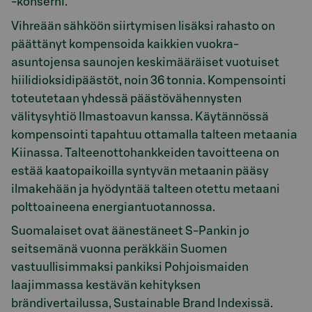
-konserni.
Vihreään sähköön siirtymisen lisäksi rahasto on
päättänyt kompensoida kaikkien vuokra-
asuntojensa saunojen keskimääräiset vuotuiset
hiilidioksidipäästöt, noin 36 tonnia. Kompensointi
toteutetaan yhdessä päästövähennysten
välitysyhtiö Ilmastoavun kanssa. Käytännössä
kompensointi tapahtuu ottamalla talteen metaania
Kiinassa. Talteenottohankkeiden tavoitteena on
estää kaatopaikoilla syntyvän metaanin pääsy
ilmakehään ja hyödyntää talteen otettu metaani
polttoaineena energiantuotannossa.
Suomalaiset ovat äänestäneet S-Pankin jo
seitsemänä vuonna peräkkäin Suomen
vastuullisimmaksi pankiksi Pohjoismaiden
laajimmassa kestävän kehityksen
brändivertailussa, Sustainable Brand Indexissä.