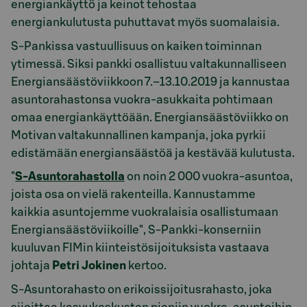
energiankäyttö ja keinot tehostaa
energiankulutusta puhuttavat myös suomalaisia.
S-Pankissa vastuullisuus on kaiken toiminnan
ytimessä. Siksi pankki osallistuu valtakunnalliseen
Energiansäästöviikkoon 7.–13.10.2019 ja kannustaa
asuntorahastonsa vuokra-asukkaita pohtimaan
omaa energiankäyttöään. Energiansäästöviikko on
Motivan valtakunnallinen kampanja, joka pyrkii
edistämään energiansäästöä ja kestävää kulutusta.
"
S-Asuntorahastolla
on noin 2 000 vuokra-asuntoa,
joista osa on vielä rakenteilla. Kannustamme
kaikkia asuntojemme vuokralaisia osallistumaan
Energiansäästöviikoille", S-Pankki-konserniin
kuuluvan FIMin kiinteistösijoituksista vastaava
johtaja
Petri Jokinen
kertoo.
S-Asuntorahasto on erikoissijoitusrahasto, joka