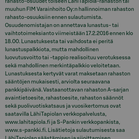
rahasto-osuudet toiseen LähiTapiola-rahaston tai
muuhun FIM Varainhoito Oy:n hallinnoiman rahaston
rahasto-osuuksiin ennen sulautumista.
Osuudenomistajan on annettava lunastus- tai
vaihtotoimeksianto viimeistään 17.2.2016 ennen klo
18.00. Lunastuksesta tai vaihdosta ei peritä
lunastuspalkkiota, mutta mahdollinen
luovutusvoitto tai -tappio realisoituu verotuksessa
sekä mahdollinen merkintäpalkkio veloitetaan.
Lunastuksesta kertyvät varat maksetaan rahaston
sääntöjen mukaisesti, arviolta seuraavana
pankkipäivänä. Vastaanottavan rahaston A-sarjan
avaintietoesite, rahastoesite, rahaston säännöt
sekä puolivuotiskatsaus ja vuosikertomus ovat
saatavilla LähiTapiolan verkkopalvelusta,
www.lahitapiola.fi ja S-Pankin verkkopankista,
www.s-pankki.fi. Lisätietoja sulautumisesta saa
LähiTapiolan säästämisen ja sijoittamisen