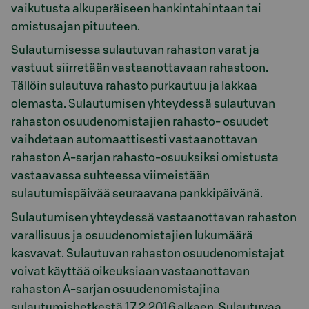
vaikutusta alkuperäiseen hankintahintaan tai
omistusajan pituuteen.
Sulautumisessa sulautuvan rahaston varat ja
vastuut siirretään vastaanottavaan rahastoon.
Tällöin sulautuva rahasto purkautuu ja lakkaa
olemasta. Sulautumisen yhteydessä sulautuvan
rahaston osuudenomistajien rahasto- osuudet
vaihdetaan automaattisesti vastaanottavan
rahaston A-sarjan rahasto-osuuksiksi omistusta
vastaavassa suhteessa viimeistään
sulautumispäivää seuraavana pankkipäivänä.
Sulautumisen yhteydessä vastaanottavan rahaston
varallisuus ja osuudenomistajien lukumäärä
kasvavat. Sulautuvan rahaston osuudenomistajat
voivat käyttää oikeuksiaan vastaanottavan
rahaston A-sarjan osuudenomistajina
sulautumishetkestä 17.2.2016 alkaen. Sulautuvaa