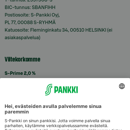
BIC-tunnus: SBANFIHH
Postiosoite: S-Pankki Oyj,
PL 77, 00088 S-RYHMÄ
Katuosoite: Fleminginkatu 34, 00510 HELSINKI (ei
asiakaspalvelua)
Viitekorkomme
S-Prime 2,0 %