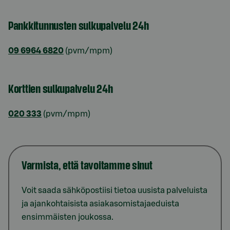
Pankkitunnusten sulkupalvelu 24h
09 6964 6820
(pvm/mpm)
Korttien sulkupalvelu 24h
020 333
(pvm/mpm)
Varmista, että tavoitamme sinut
Voit saada sähköpostiisi tietoa uusista palveluista
ja ajankohtaisista asiakasomistajaeduista
ensimmäisten joukossa.