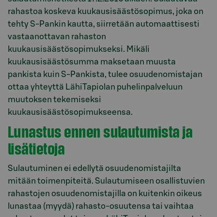
rahastoa koskeva kuukausisäästösopimus, joka on
tehty S-Pankin kautta, siirretään automaattisesti
vastaanottavan rahaston
kuukausisäästösopimukseksi. Mikäli
kuukausisäästösumma maksetaan muusta
pankista kuin S-Pankista, tulee osuudenomistajan
ottaa yhteyttä LähiTapiolan puhelinpalveluun
muutoksen tekemiseksi
kuukausisäästösopimukseensa.
Lunastus ennen sulautumista ja
lisätietoja
Sulautuminen ei edellytä osuudenomistajilta
mitään toimenpiteitä. Sulautumiseen osallistuvien
rahastojen osuudenomistajilla on kuitenkin oikeus
lunastaa (myydä) rahasto-osuutensa tai vaihtaa