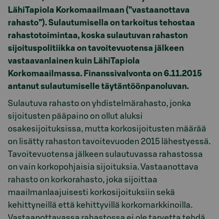
LähiTapiola Korkomaailmaan (”vastaanottava
rahasto”). Sulautumisella on tarkoitus tehostaa
rahastotoimintaa, koska sulautuvan rahaston
sijoituspolitiikka on tavoitevuotensa jälkeen
vastaavanlainen kuin LähiTapiola
Korkomaailmassa. Finanssivalvonta on 6.11.2015
antanut sulautumiselle täytäntöönpanoluvan.
Sulautuva rahasto on yhdistelmärahasto, jonka
sijoitusten pääpaino on ollut aluksi
osakesijoituksissa, mutta korkosijoitusten määrää
on lisätty rahaston tavoitevuoden 2015 lähestyessä.
Tavoitevuotensa jälkeen sulautuvassa rahastossa
on vain korkopohjaisia sijoituksia. Vastaanottava
rahasto on korkorahasto, joka sijoittaa
maailmanlaajuisesti korkosijoituksiin sekä
kehittyneillä että kehittyvillä korkomarkkinoilla.
Vastaanottavassa rahastossa ei ole tarvetta tehdä