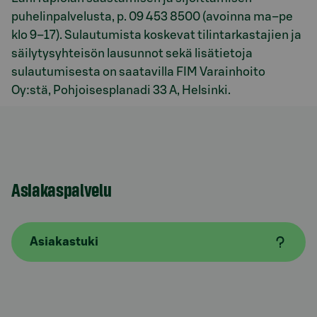
puhelinpalvelusta, p. 09 453 8500 (avoinna ma–pe
klo 9–17). Sulautumista koskevat tilintarkastajien ja
säilytysyhteisön lausunnot sekä lisätietoja
sulautumisesta on saatavilla FIM Varainhoito
Oy:stä, Pohjoisesplanadi 33 A, Helsinki.
Asiakaspalvelu
Asiakastuki