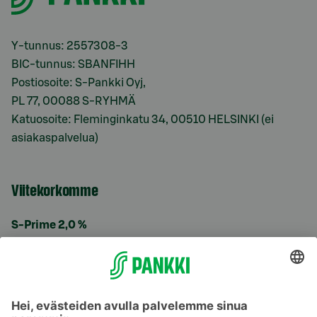
Y-tunnus: 2557308-3
BIC-tunnus: SBANFIHH
Postiosoite: S-Pankki Oyj,
PL 77, 00088 S-RYHMÄ
Katuosoite: Fleminginkatu 34, 00510 HELSINKI (ei
asiakaspalvelua)
Viitekorkomme
S-Prime 2,0 %