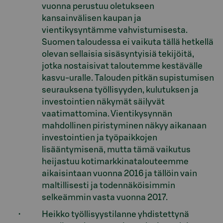
vuonna perustuu oletukseen
kansainvälisen kaupan ja
vientikysyntämme vahvistumisesta.
Suomen taloudessa ei vaikuta tällä hetkellä
olevan sellaisia sisäsyntyisiä tekijöitä,
jotka nostaisivat taloutemme kestävälle
kasvu-uralle. Talouden pitkän supistumisen
seurauksena työllisyyden, kulutuksen ja
investointien näkymät säilyvät
vaatimattomina. Vientikysynnän
mahdollinen piristyminen näkyy aikanaan
investointien ja työpaikkojen
lisääntymisenä, mutta tämä vaikutus
heijastuu kotimarkkinatalouteemme
aikaisintaan vuonna 2016 ja tällöin vain
maltillisesti ja todennäköisimmin
selkeämmin vasta vuonna 2017.
Heikko työllisyystilanne yhdistettynä