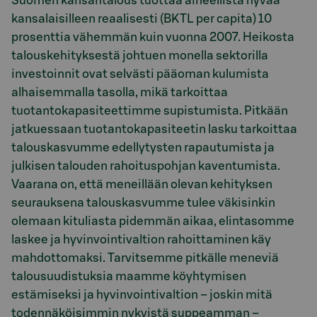
Suomen kansantalous tuottaa aineellista hyvää
kansalaisilleen reaalisesti (BKTL per capita) 10
prosenttia vähemmän kuin vuonna 2007. Heikosta
talouskehityksestä johtuen monella sektorilla
investoinnit ovat selvästi pääoman kulumista
alhaisemmalla tasolla, mikä tarkoittaa
tuotantokapasiteettimme supistumista. Pitkään
jatkuessaan tuotantokapasiteetin lasku tarkoittaa
talouskasvumme edellytysten rapautumista ja
julkisen talouden rahoituspohjan kaventumista.
Vaarana on, että meneillään olevan kehityksen
seurauksena talouskasvumme tulee väkisinkin
olemaan kituliasta pidemmän aikaa, elintasomme
laskee ja hyvinvointivaltion rahoittaminen käy
mahdottomaksi. Tarvitsemme pitkälle meneviä
talousuudistuksia maamme köyhtymisen
estämiseksi ja hyvinvointivaltion – joskin mitä
todennäköisimmin nykyistä suppeamman –