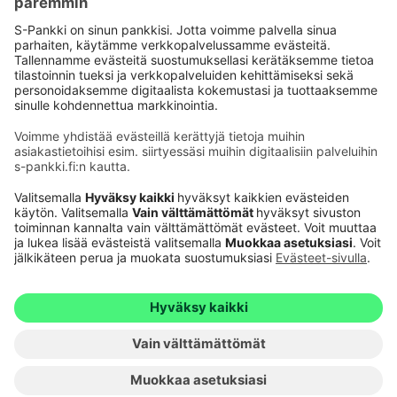
Käyttöehdot
Tietosuoja
Saavutettavuusseloste
Evästeet
Verkkopalvelujen käytön edellytykset
Ehdot ja muut asiakirjat
© S-Pankki
1