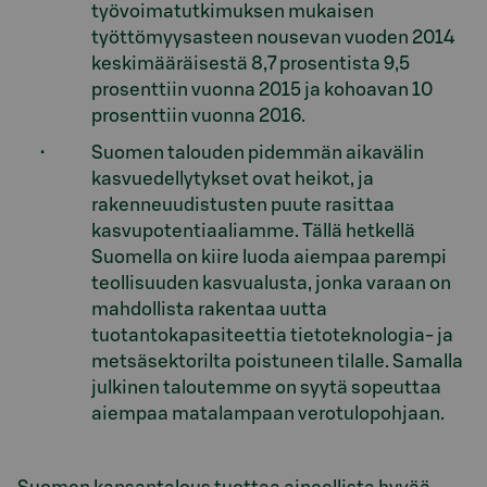
työvoimatutkimuksen mukaisen
työttömyysasteen nousevan vuoden 2014
keskimääräisestä 8,7 prosentista 9,5
prosenttiin vuonna 2015 ja kohoavan 10
prosenttiin vuonna 2016.
Suomen talouden pidemmän aikavälin
kasvuedellytykset ovat heikot, ja
rakenneuudistusten puute rasittaa
kasvupotentiaaliamme. Tällä hetkellä
Suomella on kiire luoda aiempaa parempi
teollisuuden kasvualusta, jonka varaan on
mahdollista rakentaa uutta
tuotantokapasiteettia tietoteknologia- ja
metsäsektorilta poistuneen tilalle. Samalla
julkinen taloutemme on syytä sopeuttaa
aiempaa matalampaan verotulopohjaan.