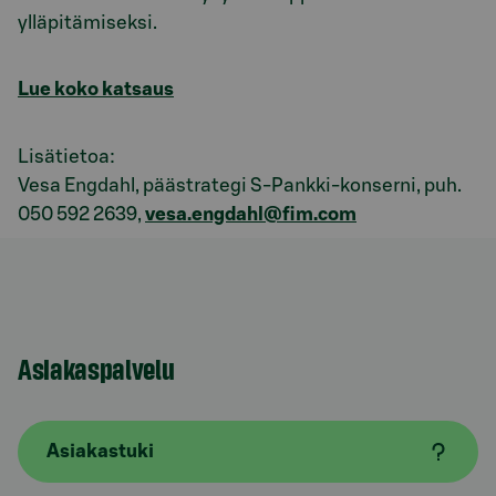
ylläpitämiseksi.
Lue koko katsaus
Lisätietoa:
Vesa Engdahl, päästrategi S-Pankki-konserni, puh.
050 592 2639,
vesa.engdahl@fim.com
Asiakaspalvelu
Asiakastuki