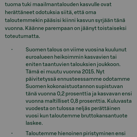
tuoma tuki maailmantalouden kasvulle ovat
herättäneet odotuksia siitä, että oma
taloutemmekin pääsisi kiinni kasvun syrjään tänä
vuonna. Käänne parempaan on jäänyt toistaiseksi
toteutumatta.
Suomen talous on viime vuosina kuulunut
euroalueen heikoimmin kasvavien tai
eniten taantuvien talouksien joukkoon.
Tämä ei muutu vuonna 2015. Nyt
päivitetyssä ennusteessamme odotamme
Suomen kokonaistuotannon supistuvan
tänä vuonna 0,2 prosenttia ja kasvavan ensi
vuonna maltilliset 0,8 prosenttia. Kuluvasta
vuodesta on tulossa neljäs perättäinen
vuosi kun taloutemme bruttokansantuote
laskee.
Taloutemme hienoinen piristyminen ensi