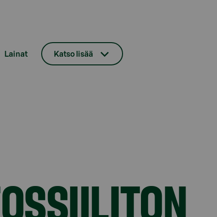
Lainat
Katso lisää
OSSIILITON