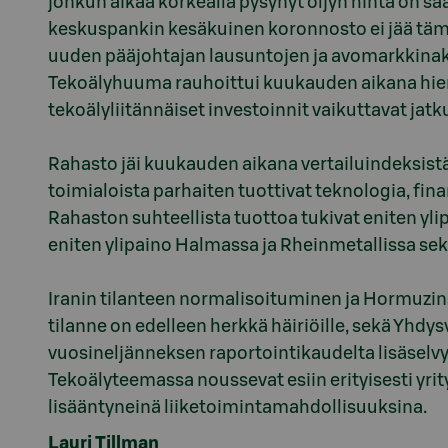
jonkun aikaa korkealla pysynyt öljyn hinta on sa
keskuspankin kesäkuinen koronnosto ei jää täm
uuden pääjohtajan lausuntojen ja avomarkkina
Tekoälyhuuma rauhoittui kuukauden aikana hiem
tekoälyliitännäiset investoinnit vaikuttavat jat
Rahasto jäi kuukauden aikana vertailuindeksist
toimialoista parhaiten tuottivat teknologia, fina
Rahaston suhteellista tuottoa tukivat eniten yl
eniten ylipaino Halmassa ja Rheinmetallissa sek
Iranin tilanteen normalisoituminen ja Hormuzins
tilanne on edelleen herkkä häiriöille, sekä Yhdysv
vuosineljänneksen raportointikaudelta lisäselvyy
Tekoälyteemassa noussevat esiin erityisesti yri
Lauri Tillman