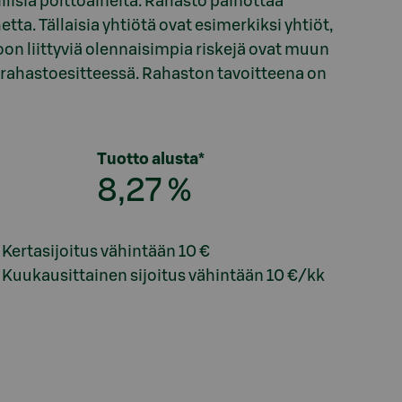
ilisia polttoaineita. Rahasto painottaa
tta. Tällaisia yhtiötä ovat esimerkiksi yhtiöt,
n liittyviä olennaisimpia riskejä ovat muun
 rahastoesitteessä. Rahaston tavoitteena on
Tuotto alusta*
8,27 %
Kertasijoitus vähintään
10 €
Kuukausittainen sijoitus vähintään
10 €/kk