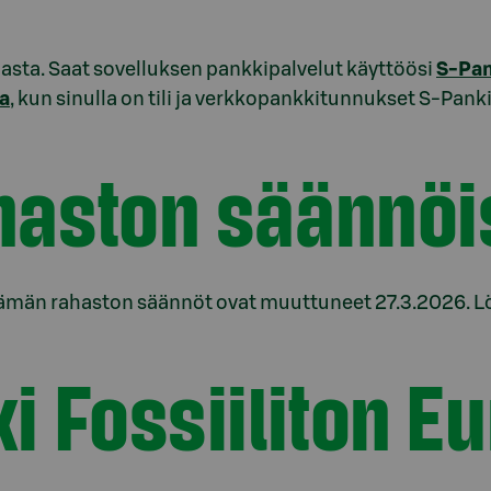
asta. Saat sovelluksen pankkipalvelut käyttöösi
S-Pan
la
, kun sinulla on tili ja verkkopankkitunnukset S-Pank
haston säännöi
män rahaston säännöt ovat muuttuneet 27.3.2026. Lö
i Fossiiliton E