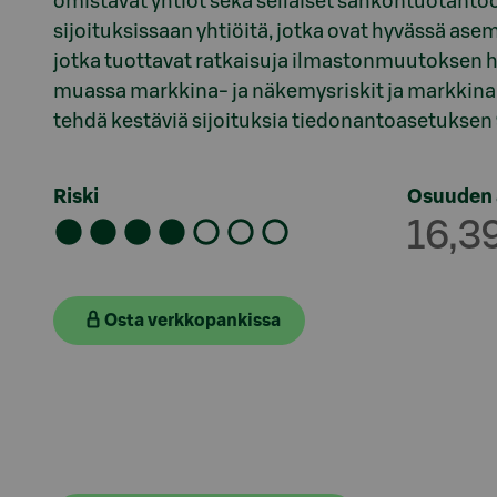
omistavat yhtiöt sekä sellaiset sähköntuotantoon
sijoituksissaan yhtiöitä, jotka ovat hyvässä asema
jotka tuottavat ratkaisuja ilmastonmuutoksen h
muassa markkina- ja näkemysriskit ja markkina-
tehdä kestäviä sijoituksia tiedonantoasetuksen 
Riski
Osuuden 
16,3
Osta verkkopankissa