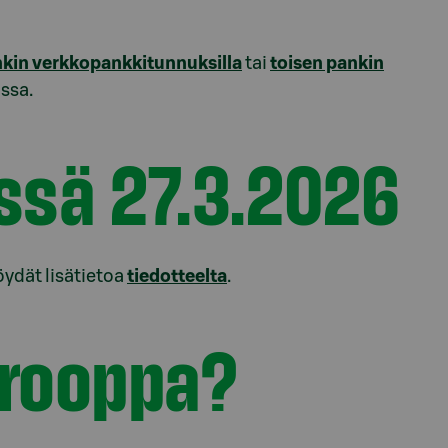
kin verkkopankkitunnuksilla
tai
toisen pankin
issa.
ssä 27.3.2026
ydät lisätietoa
tiedotteelta
.
urooppa?