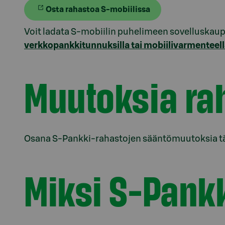
Osta rahastoa S-mobiilissa
Voit ladata S-mobiilin puhelimeen sovelluskaup
verkkopankkitunnuksilla tai mobiilivarmenteel
Muutoksia ra
Osana S-Pankki-rahastojen sääntömuutoksia tä
Miksi S-Pankk