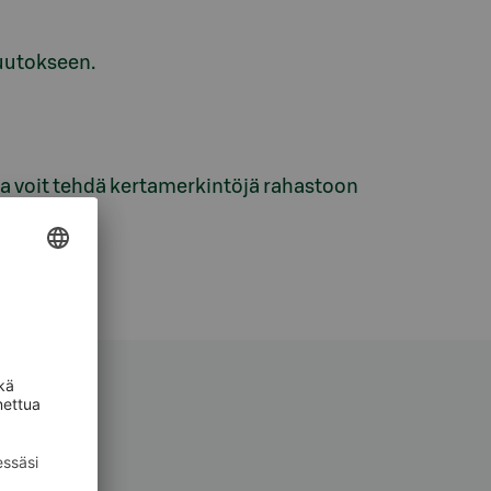
muutokseen.
sa voit tehdä kertamerkintöjä rahastoon