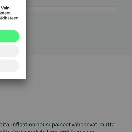
 9 vuotta
€
oita. Inflaation nousupaineet vähenevät, mutta