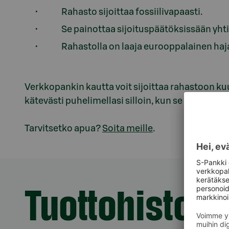
Rahasto sijoittaa fossiilivapaasti.
Se painottaa sijoituspäätöksissään yhti
Rahastolla on laaja eurooppalainen haj
Verkkopankin kautta voit sijoittaa rahastoon ku
kätevästi puhelimellasi silloin, kun se sinulle sop
Tarvitsetko apua?
Soita meille
.
Tuottohistori
Osio otsikolla Tuottohistoria