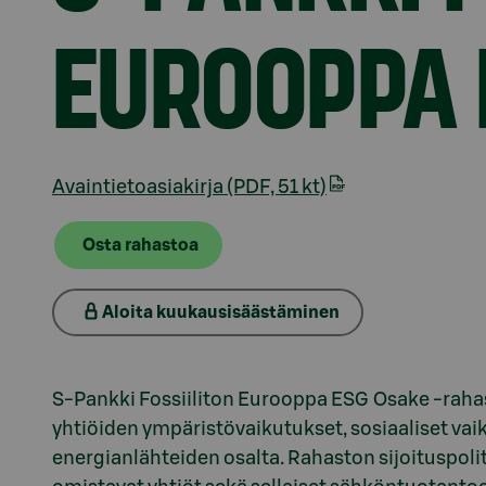
EUROOPPA 
Avaintietoasiakirja (PDF, 51 kt)
Osta rahastoa
Aloita kuukausisäästäminen
Osio otsikolla Rahaston esittely
S-Pankki Fossiiliton Eurooppa ESG Osake -rahas
yhtiöiden ympäristövaikutukset, sosiaaliset vaik
energianlähteiden osalta. Rahaston sijoituspolit