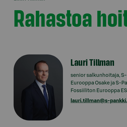
Rahastoa hoi
Lauri Tillman
senior salkunhoitaja, S
Eurooppa Osake ja S-P
Fossiiliton Eurooppa E
lauri.tillman@s-pankki.