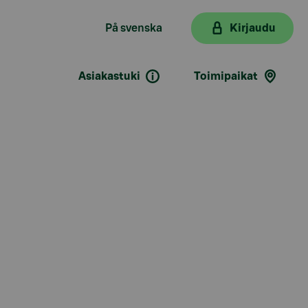
På svenska
Kirjaudu
Asiakastuki
Toimipaikat