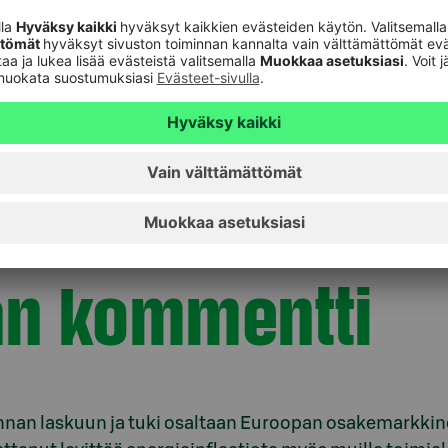
avainto, jos rahasto-osuussarjalla on historiaa enemmän kuin
Näytä yksikköinä:
 kk
1 v
3 v
max
%
an kommentti
hinnan laskuun ja tuki osaltaan Euroopan osakemarkkin