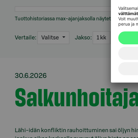
Tuottohistoriassa max-ajanjaksolla näytetään viikkoh
Vertaile:
Jakso:
Valitse
1 kk
3 kk
6
30.6.2026
Salkunhoitaj
Lähi-idän konfliktin rauhoittuminen sai öljyn 