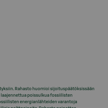
tyksiin. Rahasto huomioi sijoituspäätöksissään
 laajennettua poissulkua fossiilisten
ossiilisten energianlähteiden varantoja