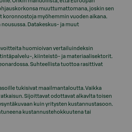
loille. Onkin mahdollista, että Euroopan
i ohjauskorkonsa muuttumattomana, joskin sen
vat koronnostoja myöhemmin vuoden aikana.
a nousussa. Datakeskus- ja muut
voitteita huomioivan vertailuindeksin
intäpalvelu-, kiinteistö- ja materiaalisektorit.
onardossa. Suhteellista tuottoa rasittivat
asoille tukisivat maailmantaloutta. Vaikka
ratkaisun. Sijoittavat odottavat alkavlta toisen
n kysyntäkuvaan kuin yritysten kustannustasoon.
arantuneena kustannustehokkuutena tai