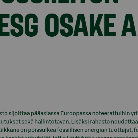
ESG OSAKE A
to sijoittaa pääasiassa Euroopassa noteerattuihin yri
utukset sekä hallintotavan. Lisäksi rahasto noudattaa
iikkana on poissulkea fossiilisen energian tuottajat, f