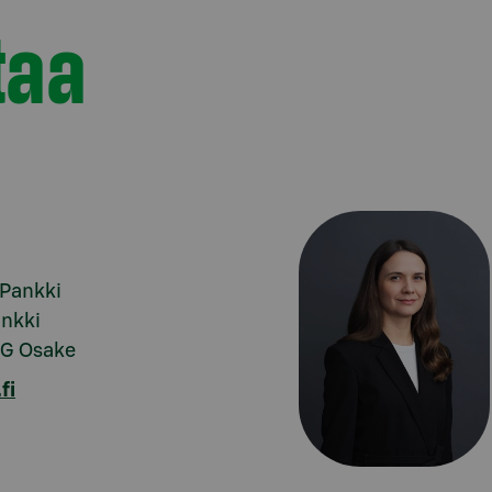
taa
-Pankki
ankki
SG Osake
fi