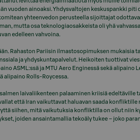
attanut levittää energiainflaatiota myös muille toimia
än vuoden ainoaksi. Yhdysvaltojen keskuspankki pit
komitean yhteenvedon perusteella sijoittajat odotta
an, mutta osa teknologiaosakkeista oli yhä vahvass
kuvan edelleen vahvoina.
ään. Rahaston Pariisin ilmastosopimuksen mukaisia ta
nssiala ja yhdyskuntapalvelut. Heikoiten tuottivat viest
ipaino ASML:ssä ja MTU Aero Enginessä sekä alipaino Le
ä alipaino Rolls-Roycessa.
almen laivaliikenteen palaaminen kriisiä edeltäville t
allat että Iran vaikuttavat haluavan saada konfliktille 
ttä siihen, mitä vaikutuksia konfliktilla on ollut nii
tykset, joiden ansaintamallia tekoäly tukee – joko p