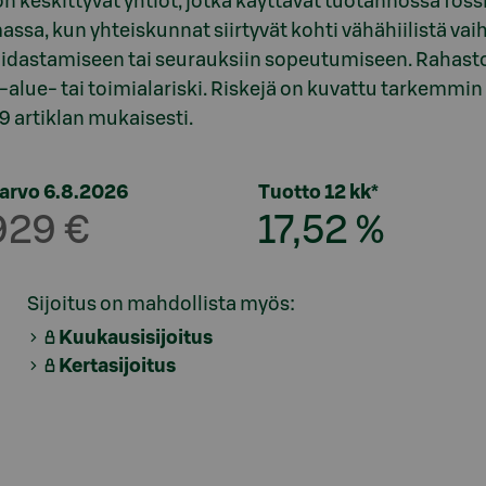
 keskittyvät yhtiöt, jotka käyttävät tuotannossa fossi
ssa, kun yhteiskunnat siirtyvät kohti vähähiilistä vaihe
idastamiseen tai seurauksiin sopeutumiseen. Rahastoo
alue- tai toimialariski. Riskejä on kuvattu tarkemmin
9 artiklan mukaisesti.
arvo 6.8.2026
Tuotto 12 kk*
929 €
17,52 %
Sijoitus on mahdollista myös:
Kuukausisijoitus
Kertasijoitus