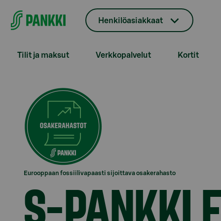
Siirry suoraan sisältöön
Henkilöasiakkaat
Tilit ja maksut
Verkkopalvelut
Kortit
Eurooppaan fossiilivapaasti sijoittava osakerahasto
S-PANKKI F