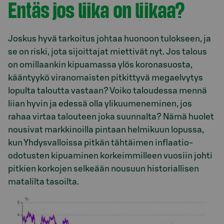
Entäs jos liika on liikaa?
Joskus hyvä tarkoitus johtaa huonoon tulokseen, ja
se on riski, jota sijoittajat miettivät nyt. Jos talous
on omillaankin kipuamassa ylös koronasuosta,
kääntyykö viranomaisten pitkittyvä megaelvytys
lopulta taloutta vastaan? Voiko taloudessa mennä
liian hyvin ja edessä olla ylikuumeneminen, jos
rahaa virtaa talouteen joka suunnalta? Nämä huolet
nousivat markkinoilla pintaan helmikuun lopussa,
kun Yhdysvalloissa pitkän tähtäimen inflaatio-
odotusten kipuaminen korkeimmilleen vuosiin johti
pitkien korkojen selkeään nousuun historiallisen
matalilta tasoilta.