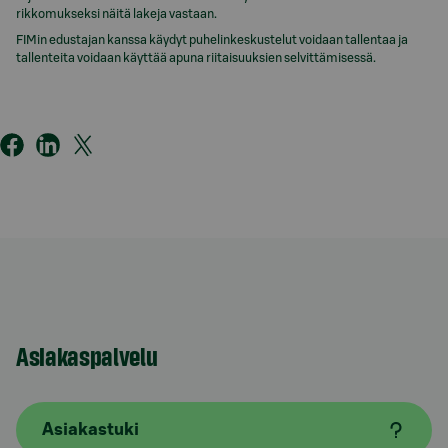
rikkomukseksi näitä lakeja vastaan.
FIMin edustajan kanssa käydyt puhelinkeskustelut voidaan tallentaa ja
tallenteita voidaan käyttää apuna riitaisuuksien selvittämisessä.
Asiakaspalvelu
Asiakastuki