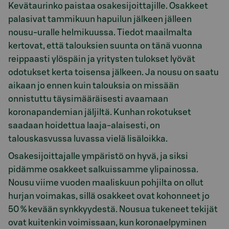
Kevätaurinko paistaa osakesijoittajille. Osakkeet
palasivat tammikuun hapuilun jälkeen jälleen
nousu-uralle helmikuussa. Tiedot maailmalta
kertovat, että talouksien suunta on tänä vuonna
reippaasti ylöspäin ja yritysten tulokset lyövät
odotukset kerta toisensa jälkeen. Ja nousu on saatu
aikaan jo ennen kuin talouksia on missään
onnistuttu täysimääräisesti avaamaan
koronapandemian jäljiltä. Kunhan rokotukset
saadaan hoidettua laaja-alaisesti, on
talouskasvussa luvassa vielä lisäloikka.
Osakesijoittajalle ympäristö on hyvä, ja siksi
pidämme osakkeet salkuissamme ylipainossa.
Nousu viime vuoden maaliskuun pohjilta on ollut
hurjan voimakas, sillä osakkeet ovat kohonneet jo
50 % kevään synkkyydestä. Nousua tukeneet tekijät
ovat kuitenkin voimissaan, kun koronaelpyminen