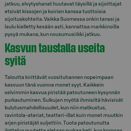
jatkuu, elvytyshanat huutavat täysillä ja sijoittajat
etsivät kissojen ja koirien kanssa tuottoisia
sijoituskohteita. Vaikka Suomessa onkin tanssi ja
laulu kielletty kesään asti, kannattaa markkinoilla
pysyä mukana, kun nousumusiikki jatkuu.
Kasvun taustalla useita
syitä
Taloutta kirittävät vuosituhannen nopeimpaan
kasvuun tänä vuonna monet syyt. Kaikkein
selvimmin kasvua piristää patoutuneen kysynnän
purkautuminen. Sulkujen myötä ihmisiltä hävisivät
kulutusmahdollisuudet, kun niin matkustus,
ravintola-ateriat, teatteri-illat kuin monet muutkin
arjen piristäjät suljettiin. Tuota patoutunutta
ilottelun puutetta aletaan purkaa heti, kun koronan