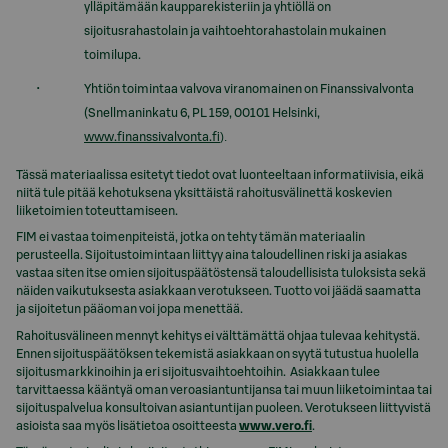
ylläpitämään kaupparekisteriin ja yhtiöllä on
sijoitusrahastolain ja vaihtoehtorahastolain mukainen
toimilupa.
Yhtiön toimintaa valvova viranomainen on Finanssivalvonta
(Snellmaninkatu 6, PL 159, 00101 Helsinki,
).
www.finanssivalvonta.fi
Tässä materiaalissa esitetyt tiedot ovat luonteeltaan informatiivisia, eikä
niitä tule pitää kehotuksena yksittäistä rahoitusvälinettä koskevien
liiketoimien toteuttamiseen.
FIM ei vastaa toimenpiteistä, jotka on tehty tämän materiaalin
perusteella. Sijoitustoimintaan liittyy aina taloudellinen riski ja asiakas
vastaa siten itse omien sijoituspäätöstensä taloudellisista tuloksista sekä
näiden vaikutuksesta asiakkaan verotukseen. Tuotto voi jäädä saamatta
ja sijoitetun pääoman voi jopa menettää.
Rahoitusvälineen mennyt kehitys ei välttämättä ohjaa tulevaa kehitystä.
Ennen sijoituspäätöksen tekemistä asiakkaan on syytä tutustua huolella
sijoitusmarkkinoihin ja eri sijoitusvaihtoehtoihin. Asiakkaan tulee
tarvittaessa kääntyä oman veroasiantuntijansa tai muun liiketoimintaa tai
sijoituspalvelua konsultoivan asiantuntijan puoleen. Verotukseen liittyvistä
asioista saa myös lisätietoa osoitteesta
www.vero.fi
.