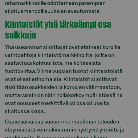
rahamarkkinoille odottamaan parempien
sijoitusmahdollisuuksien avautumista.
Kiinteistöt yhä tärkeämpi osa
salkkuja
Yhä useammat sijoittajat ovat etsineet koroille
vaihtoehtoja kiinteistömarkkinoilta, joilta on
saatavissa kohtuullista, melko tasaista
tuottovirtaa. Viime vuosien tuotot kiinteistöistä
ovat olleet erinomaisia. Kiinteistöt sijoittuvat
riskiltään osakkeiden ja korkojen välimaastoon,
mutta varsinkin näin nollakorkoympäristössä ne
ovat nousseet merkittäväksi osaksi useita
sijoitussalkkuja.
Osakesalkuissa suosimme maailman talouden
elpymisestä voimakkaimmin hyötyviä yhtiöitä ja
markkinoita. Koronaromahduksen jälkeen