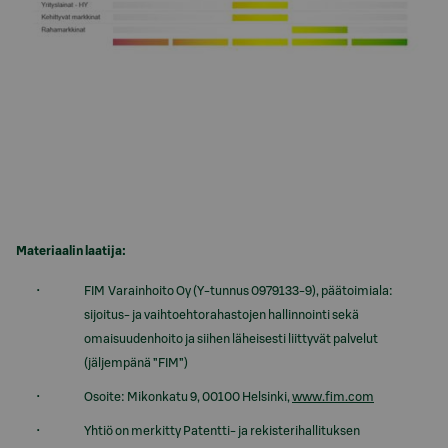
Materiaalin laatija:
FIM Varainhoito Oy (Y-tunnus 0979133-9), päätoimiala:
sijoitus- ja vaihtoehtorahastojen hallinnointi sekä
omaisuudenhoito ja siihen läheisesti liittyvät palvelut
(jäljempänä ”FIM”)
Osoite: Mikonkatu 9, 00100 Helsinki,
www.fim.com
Yhtiö on merkitty Patentti- ja rekisterihallituksen