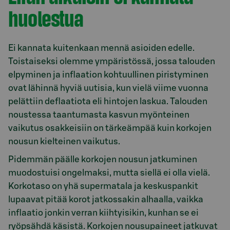
huolestua
Ei kannata kuitenkaan mennä asioiden edelle.
Toistaiseksi olemme ympäristössä, jossa talouden
elpyminen ja inflaation kohtuullinen piristyminen
ovat lähinnä hyviä uutisia, kun vielä viime vuonna
pelättiin deflaatiota eli hintojen laskua. Talouden
noustessa taantumasta kasvun myönteinen
vaikutus osakkeisiin on tärkeämpää kuin korkojen
nousun kielteinen vaikutus.
Pidemmän päälle korkojen nousun jatkuminen
muodostuisi ongelmaksi, mutta siellä ei olla vielä.
Korkotaso on yhä supermatala ja keskuspankit
lupaavat pitää korot jatkossakin alhaalla, vaikka
inflaatio jonkin verran kiihtyisikin, kunhan se ei
ryöpsähdä käsistä. Korkojen nousupaineet jatkuvat