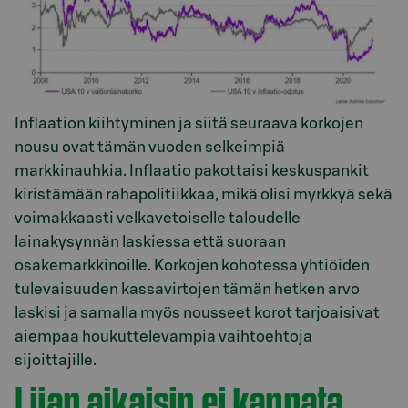
Inflaation kiihtyminen ja siitä seuraava korkojen
nousu ovat tämän vuoden selkeimpiä
markkinauhkia. Inflaatio pakottaisi keskuspankit
kiristämään rahapolitiikkaa, mikä olisi myrkkyä sekä
voimakkaasti velkavetoiselle taloudelle
lainakysynnän laskiessa että suoraan
osakemarkkinoille. Korkojen kohotessa yhtiöiden
tulevaisuuden kassavirtojen tämän hetken arvo
laskisi ja samalla myös nousseet korot tarjoaisivat
aiempaa houkuttelevampia vaihtoehtoja
sijoittajille.
Liian aikaisin ei kannata