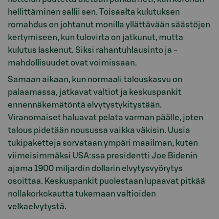
hellittäminen sallii sen. Toisaalta kulutuksen
romahdus on johtanut monilla yllättävään säästöjen
kertymiseen, kun tulovirta on jatkunut, mutta
kulutus laskenut. Siksi rahantuhlausinto ja -
mahdollisuudet ovat voimissaan.
Samaan aikaan, kun normaali talouskasvu on
palaamassa, jatkavat valtiot ja keskuspankit
ennennäkemätöntä elvytystykitystään.
Viranomaiset haluavat pelata varman päälle, joten
talous pidetään nousussa vaikka väkisin. Uusia
tukipaketteja sorvataan ympäri maailman, kuten
viimeisimmäksi USA:ssa presidentti Joe Bidenin
ajama 1900 miljardin dollarin elvytysvyörytys
osoittaa. Keskuspankit puolestaan lupaavat pitkää
nollakorkokautta tukemaan valtioiden
velkaelvytystä.