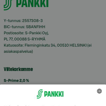
Y-tunnus: 2557308-3
BIC-tunnus: SBANFIHH
Postiosoite: S-Pankki Oyj,
PL 77, 00088 S-RYHMÄ
Katuosoite: Fleminginkatu 34, 00510 HELSINKI (ei
asiakaspalvelua)
Viitekorkomme
S-Prime 2,0 %