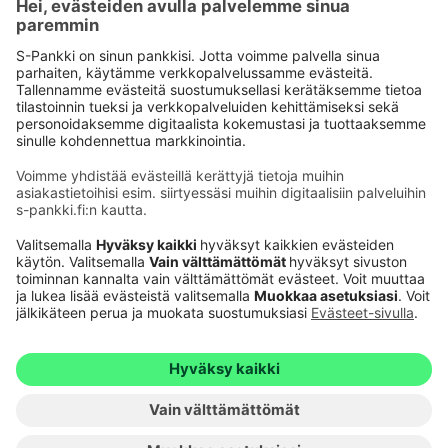
Käyttöehdot
Tietosuoja
Saavutettavuusseloste
Evästeet
Verkkopalvelujen käytön edellytykset
Ehdot ja muut asiakirjat
© S-Pankki
1