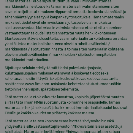
Tämä materiaali ei ole sijoitustutkimus, vaan FIMin valmistamaa
markkinointiaineistoa, eikä tämän materiaalin valmistamiseen siten
sovelleta sijoitustutkimuksen riippumattomuutta koskevia säännöksiä ja
tähän sääntelyyn sisältyviä kaupankäyntirajoituksia. Tämän materiaalin
mukaiset tiedot eivät ole myöskään sijoituspalvelulain mukaista
sijoitusneuvontaa. Materiaalin valmistamisessa ei ole otettu huomioon
vastaanottajan taloudellista tilannetta tai muita henkilökohtaiseen
tilanteeseen liittyviä olosuhteita, vaan materiaalin tarkoituksena on antaa
yleistä tietoa materiaalin kohteena olevista rahoitusvälineistä /
markkinoista / sijoitustoiminnasta ja toimia siten materiaalin kohteena
olevien rahoitusvälineiden / markkinoiden / sijoitustoimenpiteiden
markkinointimateriaalina.
Sijoituspalvelulain edellyttämät tiedot palveluntarjoajasta,
kuluttajansuojalain mukaiset etämyyntiä koskevat tiedot sekä
rahoitusvälineisiin liittyviä riskejä koskevat kuvaukset ovat saatavilla
osoitteessa www.fim.com. Asiakasta kehotetaan tutustumaan näihin
tietoihin ennen sijoituspäätöksen tekemistä.
Tätä materiaalia ei ole oikeutta luovuttaa, kopioida, jäljentää tai muuten
siirtää tätä ilman FIMin suostumusta kolmannelle osapuolelle. Tämän
materiaalin tekijänoikeus © ja kaikki muut immateriaalioikeudet kuuluvat
FIMille, ja kaikki oikeudet on pidätetty kaikissa maissa.
Tätä materiaalia tai sen kopioita ei saa levittää Yhdysvaltoihin eikä
yhdysvaltalaisille vastaanottajille vastoin Yhdysvaltain laissa asetettuja
rajoituksia. Materiaalin levittäminen Yhdysvalloissa saatetaan katsoa