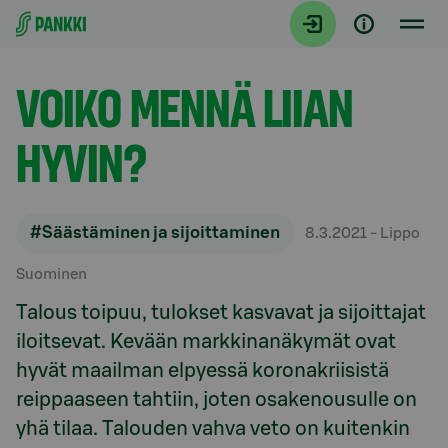
Siirry suoraan sisältöön
Artikkelit
VOIKO MENNÄ LIIAN
HYVIN?
#Säästäminen ja sijoittaminen
8.3.2021
- Lippo
Suominen
Talous toipuu, tulokset kasvavat ja sijoittajat
iloitsevat. Kevään markkinanäkymät ovat
hyvät maailman elpyessä koronakriisistä
reippaaseen tahtiin, joten osakenousulle on
yhä tilaa. Talouden vahva veto on kuitenkin