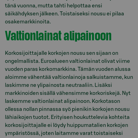
tänä vuonna, mutta tahti helpottaa ensi
säikähdyksen jälkeen. Toistaiseksi nousu ei pilaa
osakemarkkinoita.
Valtionlainat alipainoon
Korkosijoittajalle korkojen nousu sen sijaan on
ongelmallista. Euroalueen valtionlainat olivat viime
vuoden paras korkomarkkina. Tämän vuoden alussa
aloimme vähentää valtionlainoja salkuistamme, kun
laskimme ne ylipainosta neutraaliin. Lisäksi
markkinoiden sisällä vähensimme korkoriskejä. Nyt
laskemme valtionlainat alipainoon. Korkotason
ollessa nollan pinnassa syö pienikin korkojen nousu
lähiaikojen tuotot. Erityisen houkuttelevia kohteita
korkosijoittajalle ei löydy huippumatalien korkojen
ympäristössä, joten laitamme varat toistaiseksi