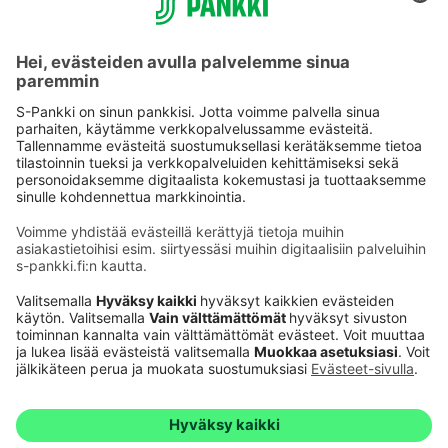
Käyttöehdot
Tietosuoja
Saavutettavuusseloste
Evästeet
Verkkopalvelujen käytön edellytykset
Ehdot ja muut asiakirjat