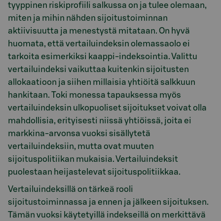
tyyppinen riskiprofiili salkussa on ja tulee olemaan,
miten ja mihin nähden sijoitustoiminnan
aktiivisuutta ja menestystä mitataan. On hyvä
huomata, että vertailuindeksin olemassaolo ei
tarkoita esimerkiksi kaappi-indeksointia. Valittu
vertailuindeksi vaikuttaa kuitenkin sijoitusten
allokaatioon ja siihen millaisia yhtiöitä salkkuun
hankitaan. Toki monessa tapauksessa myös
vertailuindeksin ulkopuoliset sijoitukset voivat olla
mahdollisia, erityisesti niissä yhtiöissä, joita ei
markkina-arvonsa vuoksi sisällytetä
vertailuindeksiin, mutta ovat muuten
sijoituspolitiikan mukaisia. Vertailuindeksit
puolestaan heijastelevat sijoituspolitiikkaa.
Vertailuindeksillä on tärkeä rooli
sijoitustoiminnassa ja ennen ja jälkeen sijoituksen.
Tämän vuoksi käytetyillä indekseillä on merkittävä