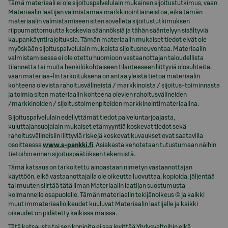
Tämä materiaali ei ole sijoituspalvelulain mukainen sijoitustutkimus, vaan
Materiaalin laatijan valmistamaa markkinointiaineistoa, eikä tämän
materiaalin valmistamiseen siten sovelleta sijoitustutkimuksen
riippumattomuutta koskevia säännöksiä ja tähän sääntelyyn sisältyviä
kaupankäyntirajoituksia. Tämän materiaalin mukaiset tiedot eivät ole
myöskään sijoituspalvelulain mukaista sijoitusneuvontaa. Materiaalin
valmistamisessa ei ole otettu huomioon vastaanottajan taloudellista
tilannetta tai muita henkilökohtaiseen tilanteeseen liittyviä olosuhteita,
vaan materiaa-lin tarkoituksena on antaa yleistä tietoa materiaalin
kohteena olevista rahoitusvälineistä / markkinoista / sijoitus-toiminnasta
ja toimia siten materiaalin kohteena olevien rahoitusvälineiden
/markkinoiden / sijoitustoimenpiteiden markkinointimateriaalina.
Sijoituspalvelulain edellyttämät tiedot palveluntarjoajasta,
kuluttajansuojalain mukaiset etämyyntiä koskevat tiedot sekä
rahoitusvälineisiin liittyviä riskejä koskevat kuvaukset ovat saatavilla
osoitteessa
www.s-pankki.fi
. Asiakasta kehotetaan tutustumaan näihin
tietoihin ennen sijoituspäätöksen tekemistä.
Tämä katsaus on tarkoitettu ainoastaan nimetyn vastaanottajan
käyttöön, eikä vastaanottajalla ole oikeutta luovuttaa, kopioida, jäljentää
tai muuten siirtää tätä ilman Materiaalin laatijan suostumusta
kolmannelle osapuolelle. Tämän materiaalin tekijänoikeus © ja kaikki
muut immateriaalioikeudet kuuluvat Materiaalin laatijalle ja kaikki
oikeudet on pidätetty kaikissa maissa.
Tätä katsausta tai sen kopioita ei saa levittää Yhdysvaltoihin eikä