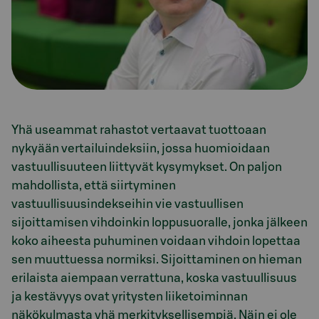
Yhä useammat rahastot vertaavat tuottoaan
nykyään vertailuindeksiin, jossa huomioidaan
vastuullisuuteen liittyvät kysymykset. On paljon
mahdollista, että siirtyminen
vastuullisuusindekseihin vie vastuullisen
sijoittamisen vihdoinkin loppusuoralle, jonka jälkeen
koko aiheesta puhuminen voidaan vihdoin lopettaa
sen muuttuessa normiksi. Sijoittaminen on hieman
erilaista aiempaan verrattuna, koska vastuullisuus
ja kestävyys ovat yritysten liiketoiminnan
näkökulmasta yhä merkityksellisempiä. Näin ei ole