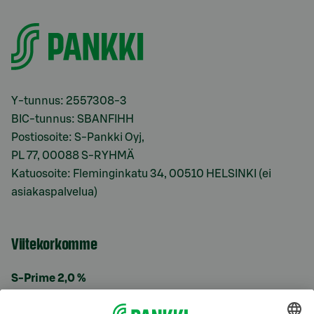
Y-tunnus: 2557308-3
BIC-tunnus: SBANFIHH
Postiosoite: S-Pankki Oyj,
PL 77, 00088 S-RYHMÄ
Katuosoite: Fleminginkatu 34, 00510 HELSINKI (ei
asiakaspalvelua)
Viitekorkomme
S-Prime 2,0 %