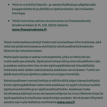
Yhtiö on merkitty Patentti- ja rekisterihallituksen ylläpitämään
kaupparekisteriin ja yhtiöllä on sijoitusrahasto-lain mukainen
toimilupa.
Yhtiön toimintaa valvova viranomainen on Finanssivalvonta
(Snellmaninkatu 6, PL 103, 00101 Helsinki,
www.finanssivalvonta.fi
).
Tässä materiaalissa esitetyt tiedot ovat luonteeltaan informatiivisia, eikä
niitä tule pitää kehotuksena yksittäistä rahoitusvälinettä koskevien
liiketoimien toteuttamiseen.
Materiaalin laatija ei vastaa toimenpiteistä, jotka on tehty tämän
materiaalin perusteella. Sijoitustoimintaan liittyy aina taloudellinen riski,
ja asiakas vastaa siten itse omien sijoituspäätöstensä taloudellisista
tuloksista sekä näiden vaikutuksesta asiakkaan verotukseen. Tuotto voi
jäädä saamatta ja sijoitetun pääoman voi jopa menettää.
Rahoitusvälineen mennyt kehitys ei välttämättä ohjaa tulevaa kehitystä.
Ennen sijoituspäätöksen tekemistä asiakkaan on syytä tutustua huolella
sijoitusmarkkinoihin ja eri sijoitusvaihtoehtoihin. Asiakkaan tulee
tarvittaessa kääntyä oman veroasiantuntijansa tai muun liiketoimintaa tai
sijoituspalvelua konsultoivan asiantuntijan puoleen. Verotukseen liittyvistä
asioista saa myös lisätietoa osoitteesta
www.vero.fi
.