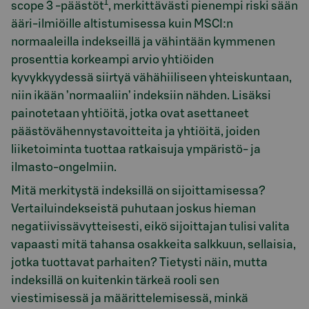
1
scope 3 -päästöt
, merkittävästi pienempi riski sään
ääri-ilmiöille altistumisessa kuin MSCI:n
normaaleilla indekseillä ja vähintään kymmenen
prosenttia korkeampi arvio yhtiöiden
kyvykkyydessä siirtyä vähähiiliseen yhteiskuntaan,
niin ikään ’normaaliin’ indeksiin nähden. Lisäksi
painotetaan yhtiöitä, jotka ovat asettaneet
päästövähennystavoitteita ja yhtiöitä, joiden
liiketoiminta tuottaa ratkaisuja ympäristö- ja
ilmasto-ongelmiin.
Mitä merkitystä indeksillä on sijoittamisessa?
Vertailuindekseistä puhutaan joskus hieman
negatiivissävytteisesti, eikö sijoittajan tulisi valita
vapaasti mitä tahansa osakkeita salkkuun, sellaisia,
jotka tuottavat parhaiten? Tietysti näin, mutta
indeksillä on kuitenkin tärkeä rooli sen
viestimisessä ja määrittelemisessä, minkä