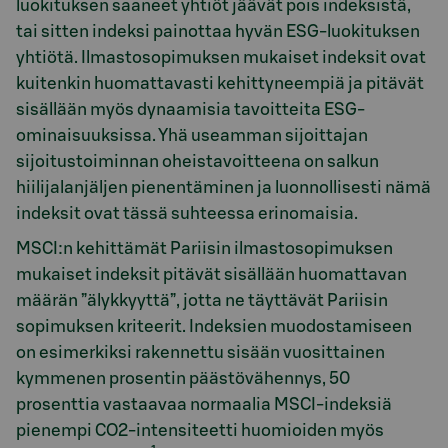
luokituksen saaneet yhtiöt jäävät pois indeksistä,
tai sitten indeksi painottaa hyvän ESG-luokituksen
yhtiötä. Ilmastosopimuksen mukaiset indeksit ovat
kuitenkin huomattavasti kehittyneempiä ja pitävät
sisällään myös dynaamisia tavoitteita ESG-
ominaisuuksissa. Yhä useamman sijoittajan
sijoitustoiminnan oheistavoitteena on salkun
hiilijalanjäljen pienentäminen ja luonnollisesti nämä
indeksit ovat tässä suhteessa erinomaisia.
MSCI:n kehittämät Pariisin ilmastosopimuksen
mukaiset indeksit pitävät sisällään huomattavan
määrän ”älykkyyttä”, jotta ne täyttävät Pariisin
sopimuksen kriteerit. Indeksien muodostamiseen
on esimerkiksi rakennettu sisään vuosittainen
kymmenen prosentin päästövähennys, 50
prosenttia vastaavaa normaalia MSCI-indeksiä
pienempi CO2-intensiteetti huomioiden myös