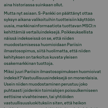
aina historiassa suinkaan ollut.
Mutta nyt asiaan. S-Pankki on päättänyt ottaa
syksyn aikana valikoituihin tuotteisiin käyttöön
uusia, markkinainformaatiota tuottavan MSCI:n
kehittämiä vertailuindeksejä. Poikkeuksellista
näissä indekseissä on se, että niiden
muodostamisessa huomioidaan Pariisin
ilmastosopimus, siitä huolimatta, että niiden
kehityksen on tarkoitus kuvata yleisen
osakemarkkinan tuottoja.
Miksi juuri Pariisin ilmastosopimuksen huomioivat
indeksit? Vastuullisuusindeksejä on monenlaisia.
Usein niiden muodostaminen perustuu joko
puhtaasti joidenkin toimialojen poissulkemiseen
eettisine vivahteineen, tai yhtiöiden
vastuullisuusluokituksiin siten, että heikon