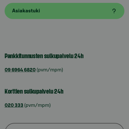
Asiakastuki
Pankkitunnusten sulkupalvelu 24h
09 6964 6820
(pvm/mpm)
Korttien sulkupalvelu 24h
020 333
(pvm/mpm)