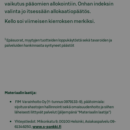
vaikutus pääomien allokointiin. Onhan indeksin
valinta jo itsessään allokaatiopäätös.
Kello soi viimeisen kierroksen merkiksi.
1
Epäsuorat, myytyjen tuotteiden loppukäytöstä sekä tavaroiden ja
palveluiden hankinnasta syntyneet päästöt
Materiaalin laatija:
FIM Varainhoito Oy (Y-tunnus 0979133-9), päätoimiala:
sijoitusrahastojen hallinnointi sekä omaisuudenhoito ja siihen
läheisesti liittyvät palvelut (jäljempänä ”Materiaalin laatija”)
Yhteystiedot: Mikonkatu 9, 00100 Helsinki, Asiakaspalvelu 09-
61346250,
www.s-pankki.fi