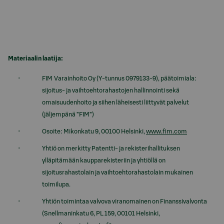
Materiaalin laatija:
FIM Varainhoito Oy (Y-tunnus 0979133-9), päätoimiala:
sijoitus- ja vaihtoehtorahastojen hallinnointi sekä
omaisuudenhoito ja siihen läheisesti liittyvät palvelut
(jäljempänä ”FIM”)
Osoite: Mikonkatu 9, 00100 Helsinki,
www.fim.com
Yhtiö on merkitty Patentti- ja rekisterihallituksen
ylläpitämään kaupparekisteriin ja yhtiöllä on
sijoitusrahastolain ja vaihtoehtorahastolain mukainen
toimilupa.
Yhtiön toimintaa valvova viranomainen on Finanssivalvonta
(Snellmaninkatu 6, PL 159, 00101 Helsinki,