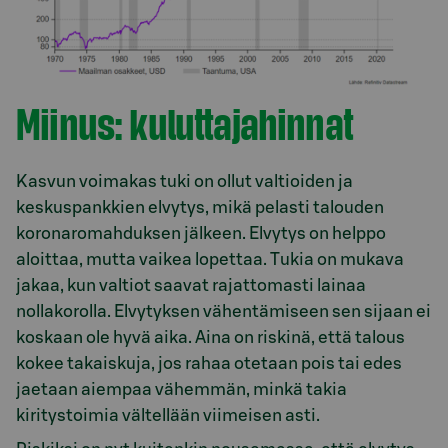
Miinus: kuluttajahinnat
Kasvun voimakas tuki on ollut valtioiden ja
keskuspankkien elvytys, mikä pelasti talouden
koronaromahduksen jälkeen. Elvytys on helppo
aloittaa, mutta vaikea lopettaa. Tukia on mukava
jakaa, kun valtiot saavat rajattomasti lainaa
nollakorolla. Elvytyksen vähentämiseen sen sijaan ei
koskaan ole hyvä aika. Aina on riskinä, että talous
kokee takaiskuja, jos rahaa otetaan pois tai edes
jaetaan aiempaa vähemmän, minkä takia
kiritystoimia vältellään viimeisen asti.