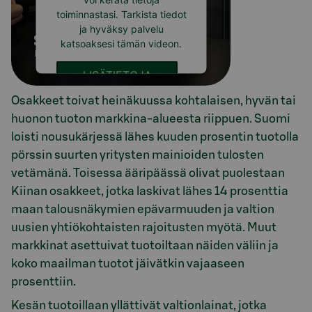
toiminnastasi. Tarkista tiedot
ja hyväksy palvelu
katsoaksesi tämän videon.
LISÄTIETOJA
Osakkeet toivat heinäkuussa kohtalaisen, hyvän tai
HYVÄKSY
huonon tuoton markkina-alueesta riippuen. Suomi
loisti nousukärjessä lähes kuuden prosentin tuotolla
pörssin suurten yritysten mainioiden tulosten
vetämänä. Toisessa ääripäässä olivat puolestaan
Kiinan osakkeet, jotka laskivat lähes 14 prosenttia
maan talousnäkymien epävarmuuden ja valtion
uusien yhtiökohtaisten rajoitusten myötä. Muut
markkinat asettuivat tuotoiltaan näiden väliin ja
koko maailman tuotot jäivätkin vajaaseen
prosenttiin.
Kesän tuotoillaan yllättivät valtionlainat, jotka