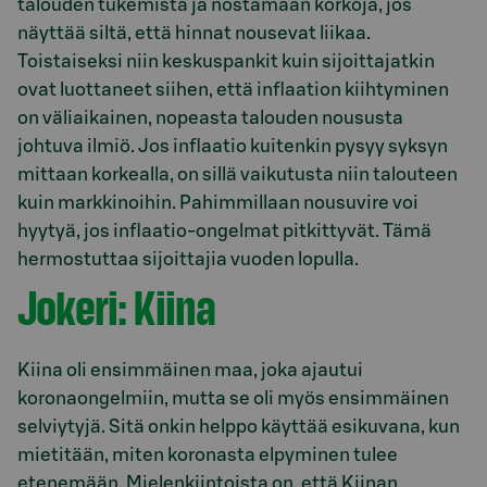
talouden tukemista ja nostamaan korkoja, jos
näyttää siltä, että hinnat nousevat liikaa.
Toistaiseksi niin keskuspankit kuin sijoittajatkin
ovat luottaneet siihen, että inflaation kiihtyminen
on väliaikainen, nopeasta talouden noususta
johtuva ilmiö. Jos inflaatio kuitenkin pysyy syksyn
mittaan korkealla, on sillä vaikutusta niin talouteen
kuin markkinoihin. Pahimmillaan nousuvire voi
hyytyä, jos inflaatio-ongelmat pitkittyvät. Tämä
hermostuttaa sijoittajia vuoden lopulla.
Jokeri: Kiina
Kiina oli ensimmäinen maa, joka ajautui
koronaongelmiin, mutta se oli myös ensimmäinen
selviytyjä. Sitä onkin helppo käyttää esikuvana, kun
mietitään, miten koronasta elpyminen tulee
etenemään. Mielenkiintoista on, että Kiinan