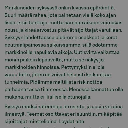
Markkinoiden syksyssä onkin luvassa epäröintiä.
Suuri määrä rahaa, jota painetaan vielä koko ajan
lisää, etsii tuottoja, mutta samaan aikaan voimakas
nousu ja kireä arvostus pitävät sijoittajat varuillaan.
Syksyyn lähdettäessä pidämme osakkeet ja korot
neutraalipainossa salkuissamme, sillä odotamme
markkinoille hapuilevia aikoja. Uutisvirta vaikuttaa
monin paikoin lupaavalta, mutta se näkyy jo
markkinoiden hinnoissa. Pettymyksiin ei ole
varauduttu, joten ne voivat helposti keikauttaa
tunnelmia. Pidämme maltillista riskinottoa
parhaana tässä tilanteessa. Menossa kannattaa olla
mukana, mutta ei liiallisella etunojalla.
Syksyn markkinateemoja on useita, ja uusia voi aina
ilmestyä. Teemat osoittavat eri suuntiin, mikä pitää
sijoittajat mietteliäinä. Löydät alta