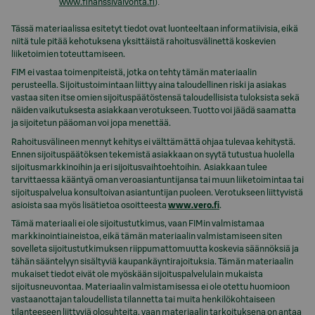
).
www.finanssivalvonta.fi
Tässä materiaalissa esitetyt tiedot ovat luonteeltaan informatiivisia, eikä
niitä tule pitää kehotuksena yksittäistä rahoitusvälinettä koskevien
liiketoimien toteuttamiseen.
FIM ei vastaa toimenpiteistä, jotka on tehty tämän materiaalin
perusteella. Sijoitustoimintaan liittyy aina taloudellinen riski ja asiakas
vastaa siten itse omien sijoituspäätöstensä taloudellisista tuloksista sekä
näiden vaikutuksesta asiakkaan verotukseen. Tuotto voi jäädä saamatta
ja sijoitetun pääoman voi jopa menettää.
Rahoitusvälineen mennyt kehitys ei välttämättä ohjaa tulevaa kehitystä.
Ennen sijoituspäätöksen tekemistä asiakkaan on syytä tutustua huolella
sijoitusmarkkinoihin ja eri sijoitusvaihtoehtoihin. Asiakkaan tulee
tarvittaessa kääntyä oman veroasiantuntijansa tai muun liiketoimintaa tai
sijoituspalvelua konsultoivan asiantuntijan puoleen. Verotukseen liittyvistä
asioista saa myös lisätietoa osoitteesta
www.vero.fi
.
Tämä materiaali ei ole sijoitustutkimus, vaan FIMin valmistamaa
markkinointiaineistoa, eikä tämän materiaalin valmistamiseen siten
sovelleta sijoitustutkimuksen riippumattomuutta koskevia säännöksiä ja
tähän sääntelyyn sisältyviä kaupankäyntirajoituksia. Tämän materiaalin
mukaiset tiedot eivät ole myöskään sijoituspalvelulain mukaista
sijoitusneuvontaa. Materiaalin valmistamisessa ei ole otettu huomioon
vastaanottajan taloudellista tilannetta tai muita henkilökohtaiseen
tilanteeseen liittyviä olosuhteita, vaan materiaalin tarkoituksena on antaa