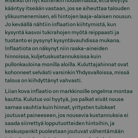
Riskiksi on nyt kuitenkin nousemassa, että elvytys
kääntyy itseään vastaan, jos se aiheuttaa talouden
ylikuumenemisen, eli hintojen laaja-alaisen nousun.
Jo keväällä nähtiin inflaation kiihtymistä, kun
kysyntä kasvoi tukirahojen myötä reippaasti ja
tuotanto ei pysynyt kysyntävauhdissa mukana.
Inflaatiota on näkynyt niin raaka-aineiden
hinnoissa, kuljetuskustannuksissa kuin
pullonkauloina monilla aloilla. Kuluttajahinnat ovat
kohonneet selvästi varsinkin Yhdysvalloissa, missä
talous on kiihdyttänyt vahvasti.
Liian kova inflaatio on markkinoille ongelma montaa
kautta. Kulutus voi hyytyä, jos palkat eivät nouse
samaa vauhtia kuin hinnat, yritysten tulokset
joutuvat paineeseen, jos nousevia kustannuksia ei
saada siirrettyä lopputuotteiden hintoihin, ja
keskuspankit puolestaan joutuvat vähentämään