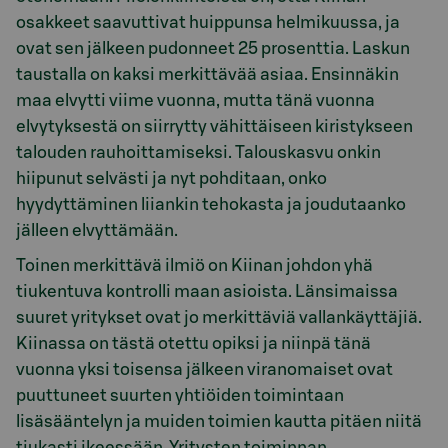
osakkeet saavuttivat huippunsa helmikuussa, ja
ovat sen jälkeen pudonneet 25 prosenttia. Laskun
taustalla on kaksi merkittävää asiaa. Ensinnäkin
maa elvytti viime vuonna, mutta tänä vuonna
elvytyksestä on siirrytty vähittäiseen kiristykseen
talouden rauhoittamiseksi. Talouskasvu onkin
hiipunut selvästi ja nyt pohditaan, onko
hyydyttäminen liiankin tehokasta ja joudutaanko
jälleen elvyttämään.
Toinen merkittävä ilmiö on Kiinan johdon yhä
tiukentuva kontrolli maan asioista. Länsimaissa
suuret yritykset ovat jo merkittäviä vallankäyttäjiä.
Kiinassa on tästä otettu opiksi ja niinpä tänä
vuonna yksi toisensa jälkeen viranomaiset ovat
puuttuneet suurten yhtiöiden toimintaan
lisäsääntelyn ja muiden toimien kautta pitäen niitä
tiukasti ikeessään. Yritysten toiminnan