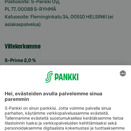
Postiosoite: S-Pankki Oyj,
PL 77, 00088 S-RYHMÄ
Katuosoite: Fleminginkatu 34, 00510 HELSINKI (ei
asiakaspalvelua)
Viitekorkomme
S-Prime 2,0 %
Käyttöehdot