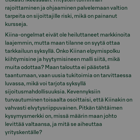
rajoittaminen ja ohjaaminen palvelemaan valtion
tarpeita on sijoittajille riski, mikä on painanut
kursseja.
Kiina-ongelmat eivät ole heiluttaneet markkinoita
laajemmin, mutta maan tilanne on syytä ottaa
tarkkailuun syksyllä. Onko Kiinan elpymispolku
kiihtymisine ja hyytymisineen malli siitä, mikä
muita odottaa? Maan taloutta ei päästetä
taantumaan, vaan uusia tukitoimia on tarvittaessa
luvassa, mikä voi tarjota syksyllä
sijoitusmahdollisuuksia. Kevennyksiin
turvautuminen toisaalta osoittaisi, että Kiinakin on
vahvasti elvytysriippuvainen. Pitkän tähtäimen
kysymysmerkki on, missä määrin maan johto
levittää valtaansa, ja mitä se aiheuttaa
yrityskentälle?