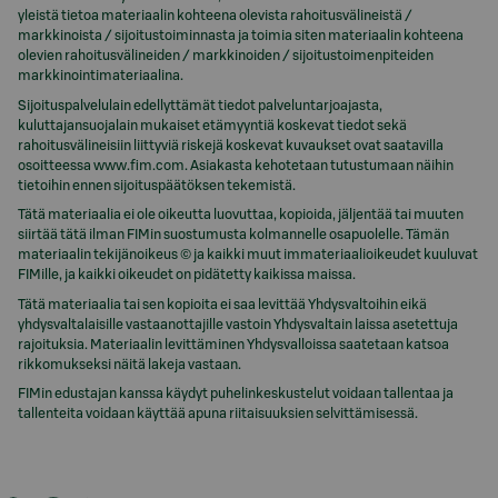
yleistä tietoa materiaalin kohteena olevista rahoitusvälineistä /
markkinoista / sijoitustoiminnasta ja toimia siten materiaalin kohteena
olevien rahoitusvälineiden / markkinoiden / sijoitustoimenpiteiden
markkinointimateriaalina.
Sijoituspalvelulain edellyttämät tiedot palveluntarjoajasta,
kuluttajansuojalain mukaiset etämyyntiä koskevat tiedot sekä
rahoitusvälineisiin liittyviä riskejä koskevat kuvaukset ovat saatavilla
osoitteessa www.fim.com. Asiakasta kehotetaan tutustumaan näihin
tietoihin ennen sijoituspäätöksen tekemistä.
Tätä materiaalia ei ole oikeutta luovuttaa, kopioida, jäljentää tai muuten
siirtää tätä ilman FIMin suostumusta kolmannelle osapuolelle. Tämän
materiaalin tekijänoikeus © ja kaikki muut immateriaalioikeudet kuuluvat
FIMille, ja kaikki oikeudet on pidätetty kaikissa maissa.
Tätä materiaalia tai sen kopioita ei saa levittää Yhdysvaltoihin eikä
yhdysvaltalaisille vastaanottajille vastoin Yhdysvaltain laissa asetettuja
rajoituksia. Materiaalin levittäminen Yhdysvalloissa saatetaan katsoa
rikkomukseksi näitä lakeja vastaan.
FIMin edustajan kanssa käydyt puhelinkeskustelut voidaan tallentaa ja
tallenteita voidaan käyttää apuna riitaisuuksien selvittämisessä.