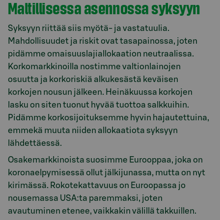
Maltillisessa asennossa syksyyn
Syksyyn riittää siis myötä- ja vastatuulia.
Mahdollisuudet ja riskit ovat tasapainossa, joten
pidämme omaisuuslajiallokaation neutraalissa.
Korkomarkkinoilla nostimme valtionlainojen
osuutta ja korkoriskiä alkukesästä keväisen
korkojen nousun jälkeen. Heinäkuussa korkojen
lasku on siten tuonut hyvää tuottoa salkkuihin.
Pidämme korkosijoituksemme hyvin hajautettuina,
emmekä muuta niiden allokaatiota syksyyn
lähdettäessä.
Osakemarkkinoista suosimme Eurooppaa, joka on
koronaelpymisessä ollut jälkijunassa, mutta on nyt
kirimässä. Rokotekattavuus on Euroopassa jo
nousemassa USA:ta paremmaksi, joten
avautuminen etenee, vaikkakin välillä takkuillen.