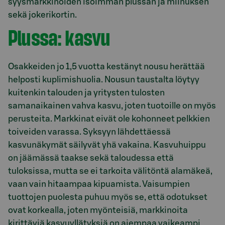
syysmarkkinoiden isoimman plussan ja miinuksen
sekä jokerikortin.
Plussa: kasvu
Osakkeiden jo 1,5 vuotta kestänyt nousu herättää
helposti kuplimishuolia. Nousun taustalta löytyy
kuitenkin talouden ja yritysten tulosten
samanaikainen vahva kasvu, joten tuotoille on myös
perusteita. Markkinat eivät ole kohonneet pelkkien
toiveiden varassa. Syksyyn lähdettäessä
kasvunäkymät säilyvät yhä vakaina. Kasvuhuippu
on jäämässä taakse sekä taloudessa että
tuloksissa, mutta se ei tarkoita välitöntä alamäkeä,
vaan vain hitaampaa kipuamista. Vaisumpien
tuottojen puolesta puhuu myös se, että odotukset
ovat korkealla, joten myönteisiä, markkinoita
kirittäviä kasvuyllätyksiä on aiempaa vaikeampi