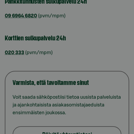
Pankkitunnusten sulkupalvelu 24h
09 6964 6820
(pvm/mpm)
Korttien sulkupalvelu 24h
020 333
(pvm/mpm)
Varmista, että tavoitamme sinut
Voit saada sähköpostiisi tietoa uusista palveluista
ja ajankohtaisista asiakasomistajaeduista
ensimmäisten joukossa.