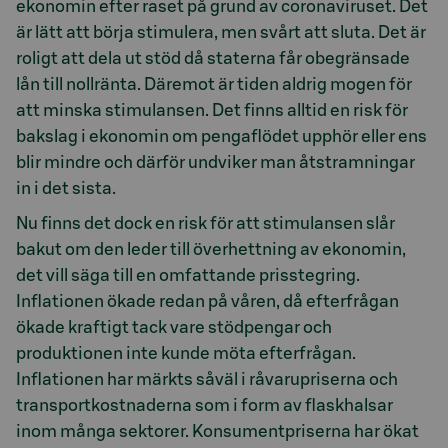
ekonomin efter raset på grund av coronaviruset. Det
är lätt att börja stimulera, men svårt att sluta. Det är
roligt att dela ut stöd då staterna får obegränsade
lån till nollränta. Däremot är tiden aldrig mogen för
att minska stimulansen. Det finns alltid en risk för
bakslag i ekonomin om pengaflödet upphör eller ens
blir mindre och därför undviker man åtstramningar
in i det sista.
Nu finns det dock en risk för att stimulansen slår
bakut om den leder till överhettning av ekonomin,
det vill säga till en omfattande prisstegring.
Inflationen ökade redan på våren, då efterfrågan
ökade kraftigt tack vare stödpengar och
produktionen inte kunde möta efterfrågan.
Inflationen har märkts såväl i råvarupriserna och
transportkostnaderna som i form av flaskhalsar
inom många sektorer. Konsumentpriserna har ökat