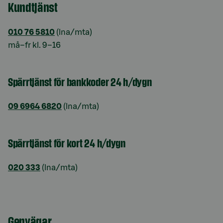
Kundtjänst
010 76 5810
(lna/mta)
må–fr kl. 9–16
Spärrtjänst för bankkoder 24 h/dygn
09 6964 6820
(lna/mta)
Spärrtjänst för kort 24 h/dygn
020 333
(lna/mta)
Genvägar