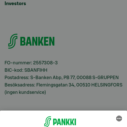
Investors
FO-nummer: 2557308-3
BIC-kod: SBANFIHH
Postadress: S-Banken Abp, PB 77, 00088 S-GRUPPEN
Besöksadress: Flemingsgatan 34, 00510 HELSINGFORS
(ingen kundservice)
S-Prime