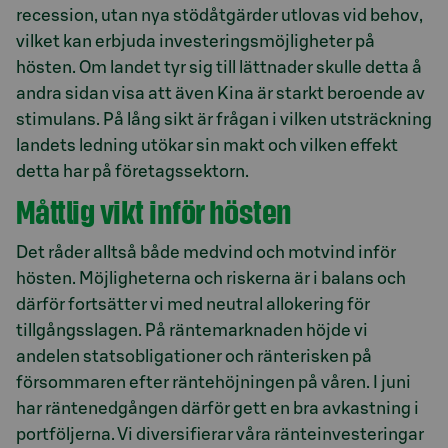
recession, utan nya stödåtgärder utlovas vid behov,
vilket kan erbjuda investeringsmöjligheter på
hösten. Om landet tyr sig till lättnader skulle detta å
andra sidan visa att även Kina är starkt beroende av
stimulans. På lång sikt är frågan i vilken utsträckning
landets ledning utökar sin makt och vilken effekt
detta har på företagssektorn.
Måttlig vikt inför hösten
Det råder alltså både medvind och motvind inför
hösten. Möjligheterna och riskerna är i balans och
därför fortsätter vi med neutral allokering för
tillgångsslagen. På räntemarknaden höjde vi
andelen statsobligationer och ränterisken på
försommaren efter räntehöjningen på våren. I juni
har räntenedgången därför gett en bra avkastning i
portföljerna. Vi diversifierar våra ränteinvesteringar