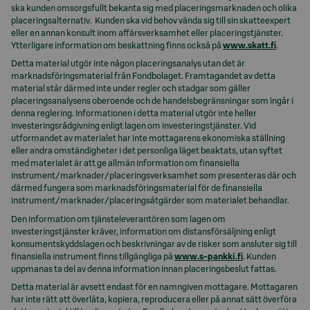
ska kunden omsorgsfullt bekanta sig med placeringsmarknaden och olika
placeringsalternativ. Kunden ska vid behov vända sig till sin skatteexpert
eller en annan konsult inom affärsverksamhet eller placeringstjänster.
Ytterligare information om beskattning finns också på
www.skatt.fi
.
Detta material utgör inte någon placeringsanalys utan det är
marknadsföringsmaterial från Fondbolaget. Framtagandet av detta
material står därmed inte under regler och stadgar som gäller
placeringsanalysens oberoende och de handelsbegränsningar som ingår i
denna reglering. Informationen i detta material utgör inte heller
investeringsrådgivning enligt lagen om investeringstjänster. Vid
utformandet av materialet har inte mottagarens ekonomiska ställning
eller andra omständigheter i det personliga läget beaktats, utan syftet
med materialet är att ge allmän information om finansiella
instrument/marknader/placeringsverksamhet som presenteras där och
därmed fungera som marknadsföringsmaterial för de finansiella
instrument/marknader/placeringsåtgärder som materialet behandlar.
Den information om tjänsteleverantören som lagen om
investeringstjänster kräver, information om distansförsäljning enligt
konsumentskyddslagen och beskrivningar av de risker som ansluter sig till
finansiella instrument finns tillgängliga på
www.s-pankki.fi
. Kunden
uppmanas ta del av denna information innan placeringsbeslut fattas.
Detta material är avsett endast för en namngiven mottagare. Mottagaren
har inte rätt att överlåta, kopiera, reproducera eller på annat sätt överföra