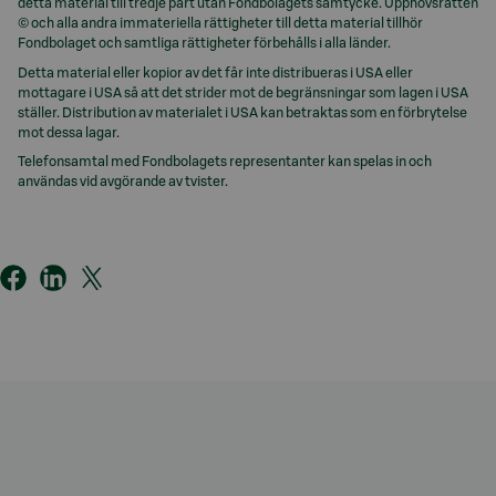
detta material till tredje part utan Fondbolagets samtycke. Upphovsrätten
© och alla andra immateriella rättigheter till detta material tillhör
Fondbolaget och samtliga rättigheter förbehålls i alla länder.
Detta material eller kopior av det får inte distribueras i USA eller
mottagare i USA så att det strider mot de begränsningar som lagen i USA
ställer. Distribution av materialet i USA kan betraktas som en förbrytelse
mot dessa lagar.
Telefonsamtal med Fondbolagets representanter kan spelas in och
användas vid avgörande av tvister.