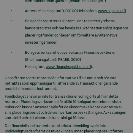
sammanhörande tjänster (nedan ”Fondbolaget”)
Adress: Mikaelsgatan 9, 00100 Helsingfors,
www.s-pankki.fi
Bolaget är registrerat i Patent- och registerstyrelsens
handelsregister och har beviljats auktorisation enligt lagen om
placeringsfonder och lagen om förvaltare av alternativa
investeringsfonder.
Bolagets verksamhet övervakas av Finansinspektionen
(Snellmansgatan 6, PB 159, 00101
Helsingfors,
www.finansinspektionen.fi
).
Uppgifterna i detta material är informativa till sin natur och bör inte
betraktas som uppmaningar till utförande av transaktioner gällande
enskilda finansiella instrument.
Fondbolaget ansvarar inte för transaktioner som gjorts utifrån detta
material. Placeringsverksamhet är alltid förknippad med ekonomiska
risker och kunden ansvarar själv för de ekonomiska konsekvenserna av
sina placeringsbeslut och deras inverkan på beskattningen. Avkastningen
kan utebli och det placerade kapitalet gå förlorat.
Det finansiella instrumentets historiska utveckling avgör inte
nödvändigtvis den framtida utvecklingen. Innan placeringsbeslut fattas