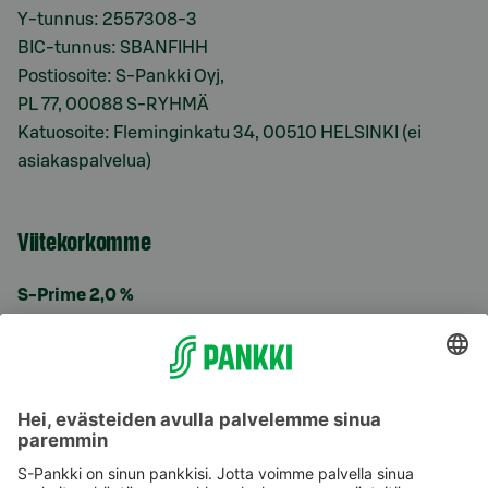
Y-tunnus: 2557308-3
BIC-tunnus: SBANFIHH
Postiosoite: S-Pankki Oyj,
PL 77, 00088 S-RYHMÄ
Katuosoite: Fleminginkatu 34, 00510 HELSINKI (ei
asiakaspalvelua)
Viitekorkomme
S-Prime 2,0 %