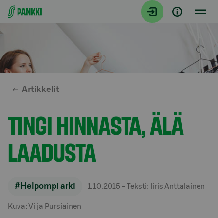
Siirry suoraan sisältöön
Artikkelit
TINGI HINNASTA, ÄLÄ
LAADUSTA
#Helpompi arki
1.10.2015
- Teksti: Iiris Anttalainen
Kuva: Vilja Pursiainen