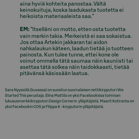
aina hyviä kohteita panostaa. Vältä
keinokuituja, koska laadukasta tuotetta ei
heikoista materiaaleista saa.”
EM:
”Itselläni on motto, etten osta tuotetta
vain merkin takia. Merkeistä ei saa sokaistua.
Jos ottaa Artekin jakkaran tai aidon
nahkalaukun käteen, laadun tietää jo tuotteen
painosta. Kun tulee tunne, ettei kone ole
voinut ommella tätä saumaa näin kauniisti tai
asettaa tätä solkea näin taidokkaasti, tietää
pitävänsä käsissään laatua.
Sara Nyyssölä (kuvassa) on suositun suomalaisen nettikirpputori We
Started This perustaja. Elina Mattila on yksi Facebookissa toimivan
lukususmerkkikirpputori Design Cornerin ylläpitäjistä. Maarit Kotiranta on
yksi Facebookin COS ja Filippa K -kirpputorin ylläpitäjistä.