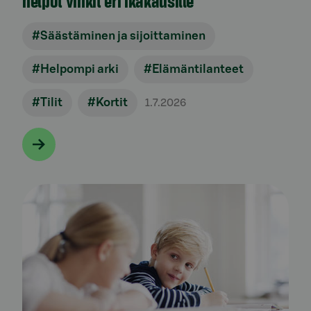
helpot vinkit eri ikäkausille
#Säästäminen ja sijoittaminen
#Helpompi arki
#Elämäntilanteet
#Tilit
#Kortit
1.7.2026