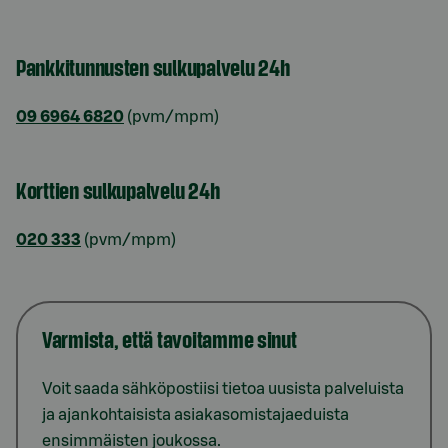
Pankkitunnusten sulkupalvelu 24h
09 6964 6820
(pvm/mpm)
Korttien sulkupalvelu 24h
020 333
(pvm/mpm)
Varmista, että tavoitamme sinut
Voit saada sähköpostiisi tietoa uusista palveluista
ja ajankohtaisista asiakasomistajaeduista
ensimmäisten joukossa.