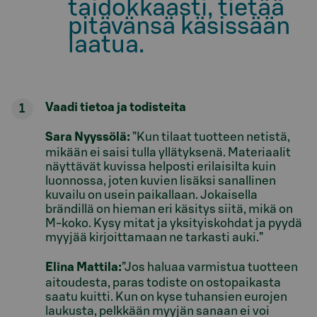
taidokkaasti, tietää
pitävänsä käsissään
laatua.
Vaadi tietoa ja todisteita
Sara Nyyssölä:
”Kun tilaat tuotteen netistä,
mikään ei saisi tulla yllätyksenä. Materiaalit
näyttävät kuvissa helposti erilaisilta kuin
luonnossa, joten kuvien lisäksi sanallinen
kuvailu on usein paikallaan. Jokaisella
brändillä on hieman eri käsitys siitä, mikä on
M-koko. Kysy mitat ja yksityiskohdat ja pyydä
myyjää kirjoittamaan ne tarkasti auki.”
Elina Mattila:
”Jos haluaa varmistua tuotteen
aitoudesta, paras todiste on ostopaikasta
saatu kuitti. Kun on kyse tuhansien eurojen
laukusta, pelkkään myyjän sanaan ei voi