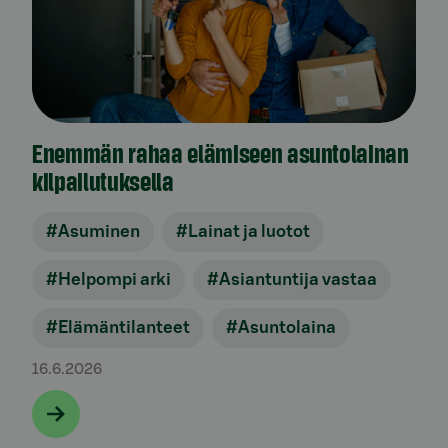
Enemmän rahaa elämiseen asuntolainan
kilpailutuksella
#Asuminen
#Lainat ja luotot
#Helpompi arki
#Asiantuntija vastaa
#Elämäntilanteet
#Asuntolaina
16.6.2026