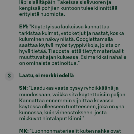
läpi sisältäpäin. Takeissa sisävuoren ja
kengissä pohjien kuntoon tulee kiinnittää
erityistä huomiota.
EM:
”Käytetyissä laukuissa kannattaa
tarkistaa kulmat, vetoketjut ja nastat, koska
kuluminen näkyy niistä. Googlettamalla
saattaa löytyä myös tyyppivikoja, joista on
hyvä tietää. Tiedosta, että tietyt materiaalit
muuttuvat ajan kuluessa. Esimerkiksi nahalle
on ominaista patinoitua.”
Laatu, ei merkki edellä
SN:
”Laadukas vaate pysyy ryhdikkäänä ja
muodossaan, vaikka sitä käytettäisiin paljon.
Kannattaa ennemmin sijoittaa kovassa
käytössä olleeseen tuotteeseen, joka on yhä
kunnossa, kuin virheostokseen, josta
roikkuvat hintalaput kiinni.”
MK:
”Luonnonmateriaalit kuten nahka ovat