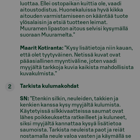
luottaa. Ellei ostopaikan kuittia ole, vaadi
aitoustodistus. Huonekaluissa hyvä kikka
aitouden varmistamiseen on kääntää tuote
ylösalaisin ja etsiä tuotteen leimat.
Muuramen lipaston aitous selvisi kysymällä
suoraan Muuramelta.”
Maarit Kotiranta:
”Kysy lisätietoja niin kauan,
että olet tyytyväinen. Netissä kuvat ovat
pääasiallinen myyntiväline, joten vaadi
myyjältä tarkkoja kuvia kaikista mahdollisista
kuvakulmista.”
Tarkista kulumakohdat
SN:
”Etenkin silkin, neuleiden, takkien ja
kenkien kanssa kysy myyjältä kulumista.
Käytetyissä silkkivaatteissa saumat ovat
lähes poikkeuksetta ratkeilleet ja kuluneet,
siksi myyjältä kannattaa kysyä lisätietoa
saumoista. Tarkista neuleista paot ja reiät
nostamalla neule valoa vasten ja käymällä se