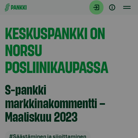
Siirry suoraan sisältöön
Artikkelit
KESKUSPANKKI ON
NORSU
POSLIINIKAUPASSA
S-pankki
markkinakommentti –
Maaliskuu 2023
#Säästäminen ja sijoittaminen