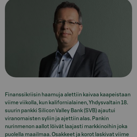
Finanssikriisin haamuja alettiin kaivaa kaapeistaan
viime viikolla, kun kalifornialainen, Yhdysvaltain 18.
suurin pankki Silicon Valley Bank (SVB) ajautui
viranomaisten syliin ja ajettiin alas. Pankin
nurinmenon aallot löivät laajasti markkinoihin joka
puolella maailmaa. Osakkeet ja korot laskivat viime