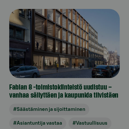
Fabian 8 -toimistokiinteistö uudistuu –
vanhaa säilyttäen ja kaupunkia tiivistäen
#Säästäminen ja sijoittaminen
#Asiantuntija vastaa
#Vastuullisuus