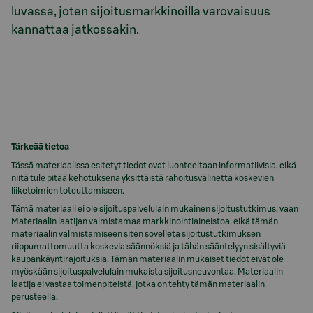
luvassa, joten sijoitusmarkkinoilla varovaisuus
kannattaa jatkossakin.
Tärkeää tietoa
Tässä materiaalissa esitetyt tiedot ovat luonteeltaan informatiivisia, eikä
niitä tule pitää kehotuksena yksittäistä rahoitusvälinettä koskevien
liiketoimien toteuttamiseen.
Tämä materiaali ei ole sijoituspalvelulain mukainen sijoitustutkimus, vaan
Materiaalin laatijan valmistamaa markkinointiaineistoa, eikä tämän
materiaalin valmistamiseen siten sovelleta sijoitustutkimuksen
riippumattomuutta koskevia säännöksiä ja tähän sääntelyyn sisältyviä
kaupankäyntirajoituksia. Tämän materiaalin mukaiset tiedot eivät ole
myöskään sijoituspalvelulain mukaista sijoitusneuvontaa. Materiaalin
laatija ei vastaa toimenpiteistä, jotka on tehty tämän materiaalin
perusteella.