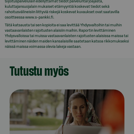
Sijoituspalvelulain edellyttämät tiedot palveluntarjoajasta,
kuluttajansuojalain mukaiset etämyyntiä koskevat tiedot sekä
rahoitusvälineisiin liittyviä riskejä koskevat kuvaukset ovat saatavilla
osoitteessa www.s-pankki.fi.
Tätä katsausta tai sen kopioita ei saa levittää Yhdysvaltoihin tai muihin
vastaavanlaisten rajoitusten alaisiin maihin. Raportin levittäminen
Yhdysvalloissa tai muissa vastaavanlaisten rajoitusten alaisissa maissa tai
levittäminen näiden maiden kansalaisille saatetaan katsoa rikkomukseksi
näissä maissa voimassa olevia lakeja vastaan.
Tutustu myös