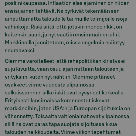
posliinikaupassa. Inflaation alas ajaminen on niiden
ensisijainen tehtävä. Ne pyrkivät tekemään sen
aiheuttamatta taloudelle tai muille toimijoille isoja
vahinkoja. Riski siitä, että jotakin menee rikki, on
kuitenkin suuri, ja nyt saatiin ensimmäinen uhri.
Markkinoilla jännitetään, missä ongelmia esiintyy
seuraavaksi.
Olemme varoitelleet, että rahapolitiikan kiristys ei
suju kivuitta, vaan osuu ajan mittaan talouteen ja
yrityksiin, kuten nyt nähtiin. Olemme pitäneet
osakkeet viime vuodesta alipainossa
salkuissamme, sillä riskit ovat pysyneet korkealla.
Erityisesti länsimaissa koronnostot iskevät
markkinoihin, joten USA:n ja Euroopan sijoituksia on
vähennetty. Toisaalta valtionlainat ovat ylipainossa,
sillä ne ovat paras tapa suojata sijoitussalkkua
talouden heikkoudelta. Viime viikon tapahtumat