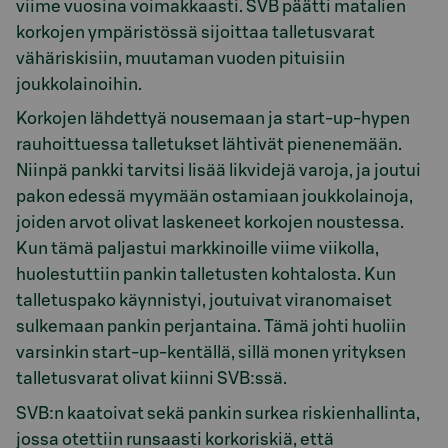
viime vuosina voimakkaasti. SVB päätti matalien
korkojen ympäristössä sijoittaa talletusvarat
vähäriskisiin, muutaman vuoden pituisiin
joukkolainoihin.
Korkojen lähdettyä nousemaan ja start-up-hypen
rauhoittuessa talletukset lähtivät pienenemään.
Niinpä pankki tarvitsi lisää likvidejä varoja, ja joutui
pakon edessä myymään ostamiaan joukkolainoja,
joiden arvot olivat laskeneet korkojen noustessa.
Kun tämä paljastui markkinoille viime viikolla,
huolestuttiin pankin talletusten kohtalosta. Kun
talletuspako käynnistyi, joutuivat viranomaiset
sulkemaan pankin perjantaina. Tämä johti huoliin
varsinkin start-up-kentällä, sillä monen yrityksen
talletusvarat olivat kiinni SVB:ssä.
SVB:n kaatoivat sekä pankin surkea riskienhallinta,
jossa otettiin runsaasti korkoriskiä, että