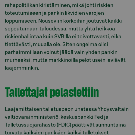
rahapolitiikan kiristäminen, mikä johti riskien
toteutumiseen ja pankin likvidien varojen
loppumiseen. Nouseviin korkoihin joutuvat kaikki
sopeutumaan taloudessa, mutta yhtä heikkoa
riskienhallintaa kuin SVB:llä ei toivottavasti, eikä
tiettävästi, muualla ole. Siten ongelma olisi
parhaimmillaan voinut jäädä vain yhden pankin
murheeksi, mutta markkinoilla pelot usein leviävät
laajemminkin.
Tallettajat pelastettiin
Laajamittaisen talletuspaon uhatessa Yhdysvaltain
valtiovarainministeriö, keskuspankki Fed ja
Talletussuojarahasto (FDIC) päättivät sunnuntaina
turvata kaikkien pankkien kaikki talletukset