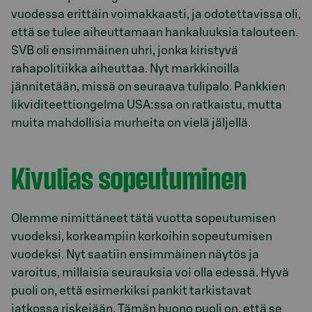
vuodessa erittäin voimakkaasti, ja odotettavissa oli,
että se tulee aiheuttamaan hankaluuksia talouteen.
SVB oli ensimmäinen uhri, jonka kiristyvä
rahapolitiikka aiheuttaa. Nyt markkinoilla
jännitetään, missä on seuraava tulipalo. Pankkien
likviditeettiongelma USA:ssa on ratkaistu, mutta
muita mahdollisia murheita on vielä jäljellä.
Kivulias sopeutuminen
Olemme nimittäneet tätä vuotta sopeutumisen
vuodeksi, korkeampiin korkoihin sopeutumisen
vuodeksi. Nyt saatiin ensimmäinen näytös ja
varoitus, millaisia seurauksia voi olla edessä. Hyvä
puoli on, että esimerkiksi pankit tarkistavat
jatkossa riskejään. Tämän huono puoli on, että se