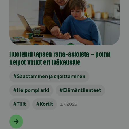
Huolehdi lapsen raha-asioista – poimi
helpot vinkit eri ikäkausille
#Säästäminen ja sijoittaminen
#Helpompi arki
#Elämäntilanteet
#Tilit
#Kortit
1.7.2026