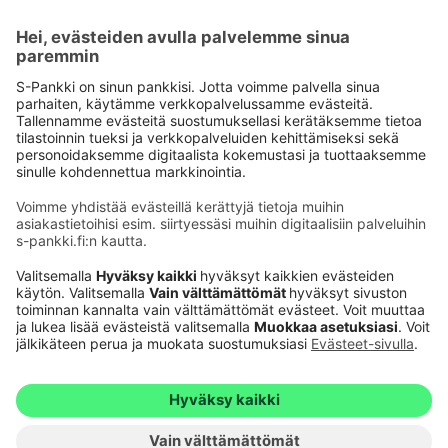
Käyttöehdot
Tietosuoja
Saavutettavuusseloste
Evästeet
Verkkopalvelujen käytön edellytykset
Ehdot ja muut asiakirjat
© S-Pankki