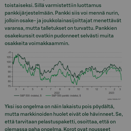
toistaiseksi. Sillä varmistettiin luottamus
pankkijärjestelmään. Pankki siis voi mennä nurin,
jolloin osake- ja joukkolainasijoittajat menettävät
varansa, mutta talletukset on turvattu. Pankkien
osakekurssit ovatkin pudonneet selvästi muita
osakkeita voimakkaammin.
Yksi iso ongelma on näin lakaistu pois pöydältä,
mutta markkinoiden huolet eivät ole hävinneet. Se,
että tarvitaan pelastuspaketti, osoittaa, että on
olemassa paha ongelma. Korot ovat nousseet