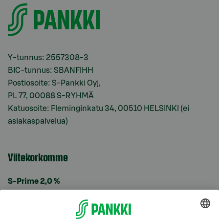
Y-tunnus: 2557308-3
BIC-tunnus: SBANFIHH
Postiosoite: S-Pankki Oyj,
PL 77, 00088 S-RYHMÄ
Katuosoite: Fleminginkatu 34, 00510 HELSINKI (ei
asiakaspalvelua)
Viitekorkomme
S-Prime 2,0 %