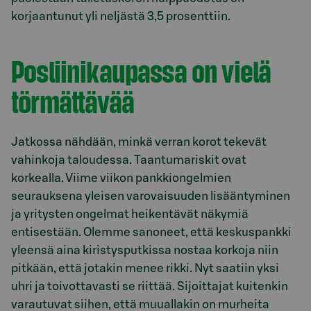
korjaantunut yli neljästä 3,5 prosenttiin.
Posliinikaupassa on vielä
törmättävää
Jatkossa nähdään, minkä verran korot tekevät
vahinkoja taloudessa. Taantumariskit ovat
korkealla. Viime viikon pankkiongelmien
seurauksena yleisen varovaisuuden lisääntyminen
ja yritysten ongelmat heikentävät näkymiä
entisestään. Olemme sanoneet, että keskuspankki
yleensä aina kiristysputkissa nostaa korkoja niin
pitkään, että jotakin menee rikki. Nyt saatiin yksi
uhri ja toivottavasti se riittää. Sijoittajat kuitenkin
varautuvat siihen, että muuallakin on murheita