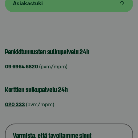
Asiakastuki
Pankkitunnusten sulkupalvelu 24h
09 6964 6820
(pvm/mpm)
Korttien sulkupalvelu 24h
020 333
(pvm/mpm)
Varmista, että tavoitamme sinut