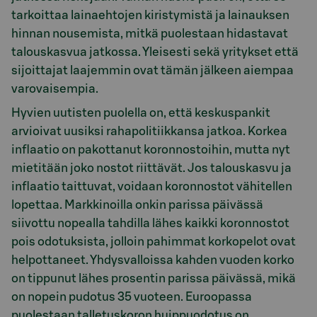
tarkoittaa lainaehtojen kiristymistä ja lainauksen
hinnan nousemista, mitkä puolestaan hidastavat
talouskasvua jatkossa. Yleisesti sekä yritykset että
sijoittajat laajemmin ovat tämän jälkeen aiempaa
varovaisempia.
Hyvien uutisten puolella on, että keskuspankit
arvioivat uusiksi rahapolitiikkansa jatkoa. Korkea
inflaatio on pakottanut koronnostoihin, mutta nyt
mietitään joko nostot riittävät. Jos talouskasvu ja
inflaatio taittuvat, voidaan koronnostot vähitellen
lopettaa. Markkinoilla onkin parissa päivässä
siivottu nopealla tahdilla lähes kaikki koronnostot
pois odotuksista, jolloin pahimmat korkopelot ovat
helpottaneet. Yhdysvalloissa kahden vuoden korko
on tippunut lähes prosentin parissa päivässä, mikä
on nopein pudotus 35 vuoteen. Euroopassa
puolestaan talletuskoron huippuodotus on