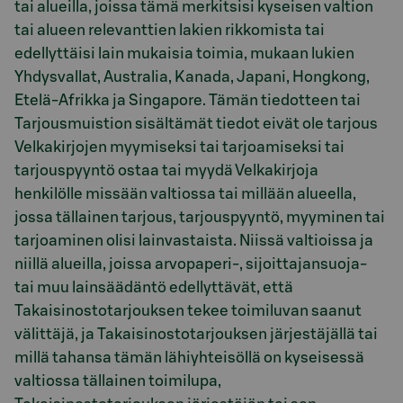
tai alueilla, joissa tämä merkitsisi kyseisen valtion
tai alueen relevanttien lakien rikkomista tai
edellyttäisi lain mukaisia toimia, mukaan lukien
Yhdysvallat, Australia, Kanada, Japani, Hongkong,
Etelä-Afrikka ja Singapore. Tämän tiedotteen tai
Tarjousmuistion sisältämät tiedot eivät ole tarjous
Velkakirjojen myymiseksi tai tarjoamiseksi tai
tarjouspyyntö ostaa tai myydä Velkakirjoja
henkilölle missään valtiossa tai millään alueella,
jossa tällainen tarjous, tarjouspyyntö, myyminen tai
tarjoaminen olisi lainvastaista. Niissä valtioissa ja
niillä alueilla, joissa arvopaperi-, sijoittajansuoja-
tai muu lainsäädäntö edellyttävät, että
Takaisinostotarjouksen tekee toimiluvan saanut
välittäjä, ja Takaisinostotarjouksen järjestäjällä tai
millä tahansa tämän lähiyhteisöllä on kyseisessä
valtiossa tällainen toimilupa,