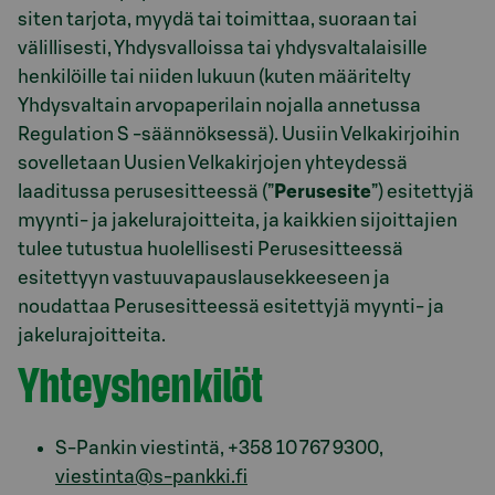
siten tarjota, myydä tai toimittaa, suoraan tai
välillisesti, Yhdysvalloissa tai yhdysvaltalaisille
henkilöille tai niiden lukuun (kuten määritelty
Yhdysvaltain arvopaperilain nojalla annetussa
Regulation S -säännöksessä). Uusiin Velkakirjoihin
sovelletaan Uusien Velkakirjojen yhteydessä
laaditussa perusesitteessä (”
Perusesite
”) esitettyjä
myynti- ja jakelurajoitteita, ja kaikkien sijoittajien
tulee tutustua huolellisesti Perusesitteessä
esitettyyn vastuuvapauslausekkeeseen ja
noudattaa Perusesitteessä esitettyjä myynti- ja
jakelurajoitteita.
Yhteyshenkilöt
S-Pankin viestintä, +358 10 767 9300,
viestinta@s-pankki.fi