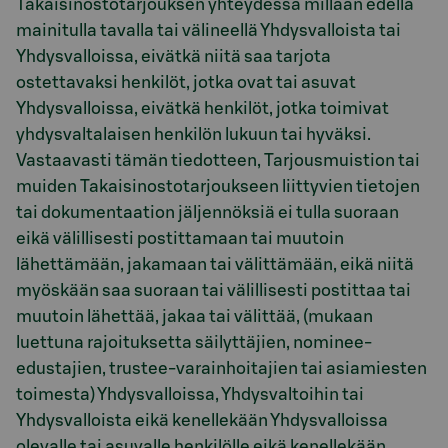
Takaisinostotarjouksen yhteydessä millään edellä
mainitulla tavalla tai välineellä Yhdysvalloista tai
Yhdysvalloissa, eivätkä niitä saa tarjota
ostettavaksi henkilöt, jotka ovat tai asuvat
Yhdysvalloissa, eivätkä henkilöt, jotka toimivat
yhdysvaltalaisen henkilön lukuun tai hyväksi.
Vastaavasti tämän tiedotteen, Tarjousmuistion tai
muiden Takaisinostotarjoukseen liittyvien tietojen
tai dokumentaation jäljennöksiä ei tulla suoraan
eikä välillisesti postittamaan tai muutoin
lähettämään, jakamaan tai välittämään, eikä niitä
myöskään saa suoraan tai välillisesti postittaa tai
muutoin lähettää, jakaa tai välittää, (mukaan
luettuna rajoituksetta säilyttäjien, nominee-
edustajien, trustee-varainhoitajien tai asiamiesten
toimesta) Yhdysvalloissa, Yhdysvaltoihin tai
Yhdysvalloista eikä kenellekään Yhdysvalloissa
olevalle tai asuvalle henkilölle eikä kenellekään