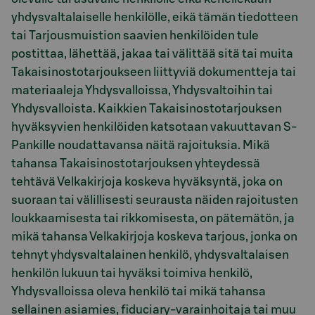
yhdysvaltalaiselle henkilölle, eikä tämän tiedotteen
tai Tarjousmuistion saavien henkilöiden tule
postittaa, lähettää, jakaa tai välittää sitä tai muita
Takaisinostotarjoukseen liittyviä dokumentteja tai
materiaaleja Yhdysvalloissa, Yhdysvaltoihin tai
Yhdysvalloista. Kaikkien Takaisinostotarjouksen
hyväksyvien henkilöiden katsotaan vakuuttavan S-
Pankille noudattavansa näitä rajoituksia. Mikä
tahansa Takaisinostotarjouksen yhteydessä
tehtävä Velkakirjoja koskeva hyväksyntä, joka on
suoraan tai välillisesti seurausta näiden rajoitusten
loukkaamisesta tai rikkomisesta, on pätemätön, ja
mikä tahansa Velkakirjoja koskeva tarjous, jonka on
tehnyt yhdysvaltalainen henkilö, yhdysvaltalaisen
henkilön lukuun tai hyväksi toimiva henkilö,
Yhdysvalloissa oleva henkilö tai mikä tahansa
sellainen asiamies, fiduciary-varainhoitaja tai muu