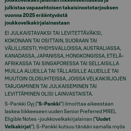
joukkovelkakirjalainan liikkeeseenlaskua ja
julkistaa vapaaehtoisen takaisinostotarjouksen
vuonna 2025 erääntyvästä
joukkovelkakirjalainastaan
EI JULKAISTAVAKSI TAI LEVITETTÄVÄKSI,
KOKONAAN TAI OSITTAIN, SUORAAN TAI
VÄLILLISESTI, YHDYSVALLOISSA, AUSTRALIASSA,
KANADASSA, JAPANISSA, HONGKONGISSA, ETELÄ-
AFRIKASSA TAI SINGAPORESSA TAI SELLAISILLA
MUILLA ALUEILLA TAI TÄLLAISILLE ALUEILLE TAI
MUUTOIN OLOSUHTEISSA, JOISSA VELKAKIRJOJEN
TARJOAMINEN TAI JULKAISEMINEN TAI
LEVITTÄMINEN OLISI LAINVASTAISTA.
S-Pankki Oyj (”
S-Pankki
”) ilmoittaa aikeestaan
laskea liikkeeseen uuden Senior Preferred MREL
Eligible Notes -joukkovelkakirjalainan (”
Uudet
Velkakirjat
”). S-Pankki kutsuu tänään samalla myös