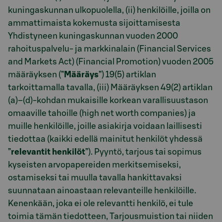
kuningaskunnan ulkopuolella, (ii) henkilöille, joilla on
ammattimaista kokemusta sijoittamisesta
Yhdistyneen kuningaskunnan vuoden 2000
rahoituspalvelu- ja markkinalain (Financial Services
and Markets Act) (Financial Promotion) vuoden 2005
määräyksen (”
Määräys
”) 19(5) artiklan
tarkoittamalla tavalla, (iii) Määräyksen 49(2) artiklan
(a)–(d)-kohdan mukaisille korkean varallisuustason
omaaville tahoille (high net worth companies) ja
muille henkilöille, joille asiakirja voidaan laillisesti
tiedottaa (kaikki edellä mainitut henkilöt yhdessä
”
relevantit henkilöt
”). Pyyntö, tarjous tai sopimus
kyseisten arvopapereiden merkitsemiseksi,
ostamiseksi tai muulla tavalla hankittavaksi
suunnataan ainoastaan relevanteille henkilöille.
Kenenkään, joka ei ole relevantti henkilö, ei tule
toimia tämän tiedotteen, Tarjousmuistion tai niiden