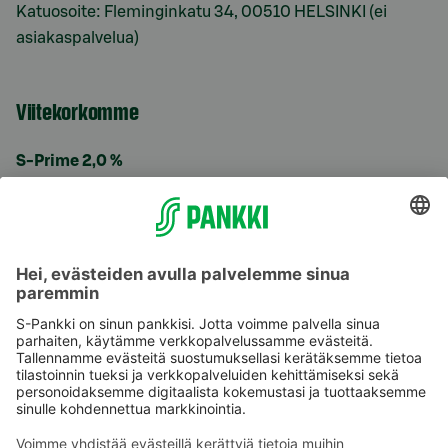
Katuosoite: Fleminginkatu 34, 00510 HELSINKI (ei
asiakaspalvelua)
Viitekorkomme
S-Prime 2,0 %
Käyttöehdot
Tietosuoja