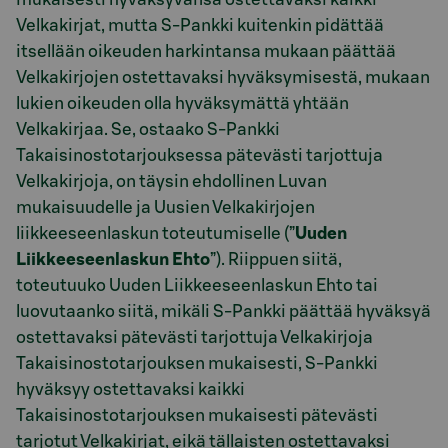
Velkakirjat, mutta S-Pankki kuitenkin pidättää
itsellään oikeuden harkintansa mukaan päättää
Velkakirjojen ostettavaksi hyväksymisestä, mukaan
lukien oikeuden olla hyväksymättä yhtään
Velkakirjaa. Se, ostaako S-Pankki
Takaisinostotarjouksessa pätevästi tarjottuja
Velkakirjoja, on täysin ehdollinen Luvan
mukaisuudelle ja Uusien Velkakirjojen
liikkeeseenlaskun toteutumiselle (”
Uuden
Liikkeeseenlaskun Ehto
”). Riippuen siitä,
toteutuuko Uuden Liikkeeseenlaskun Ehto tai
luovutaanko siitä, mikäli S-Pankki päättää hyväksyä
ostettavaksi pätevästi tarjottuja Velkakirjoja
Takaisinostotarjouksen mukaisesti, S-Pankki
hyväksyy ostettavaksi kaikki
Takaisinostotarjouksen mukaisesti pätevästi
tarjotut Velkakirjat, eikä tällaisten ostettavaksi