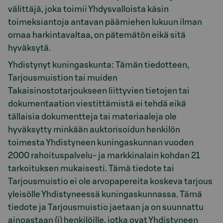
välittäjä, joka toimii Yhdysvalloista käsin
toimeksiantoja antavan päämiehen lukuun ilman
omaa harkintavaltaa, on pätemätön eikä sitä
hyväksytä.
Yhdistynyt kuningaskunta: Tämän tiedotteen,
Tarjousmuistion tai muiden
Takaisinostotarjoukseen liittyvien tietojen tai
dokumentaation viestittämistä ei tehdä eikä
tällaisia dokumentteja tai materiaaleja ole
hyväksytty minkään auktorisoidun henkilön
toimesta Yhdistyneen kuningaskunnan vuoden
2000 rahoituspalvelu- ja markkinalain kohdan 21
tarkoituksen mukaisesti. Tämä tiedote tai
Tarjousmuistio ei ole arvopapereita koskeva tarjous
yleisölle Yhdistyneessä kuningaskunnassa. Tämä
tiedote ja Tarjousmuistio jaetaan ja on suunnattu
ainoastaan (i) henkilöille, jotka ovat Yhdistyneen