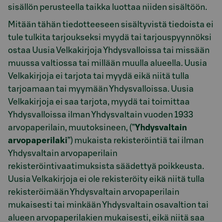
sisällön perusteella taikka luottaa niiden sisältöön.
Mitään tähän tiedotteeseen sisältyvistä tiedoista ei
tule tulkita tarjoukseksi myydä tai tarjouspyynnöksi
ostaa Uusia Velkakirjoja Yhdysvalloissa tai missään
muussa valtiossa tai millään muulla alueella. Uusia
Velkakirjoja ei tarjota tai myydä eikä niitä tulla
tarjoamaan tai myymään Yhdysvalloissa. Uusia
Velkakirjoja ei saa tarjota, myydä tai toimittaa
Yhdysvalloissa ilman Yhdysvaltain vuoden 1933
arvopaperilain, muutoksineen, (”
Yhdysvaltain
arvopaperilaki
”) mukaista rekisteröintiä tai ilman
Yhdysvaltain arvopaperilain
rekisteröintivaatimuksista säädettyä poikkeusta.
Uusia Velkakirjoja ei ole rekisteröity eikä niitä tulla
rekisteröimään Yhdysvaltain arvopaperilain
mukaisesti tai minkään Yhdysvaltain osavaltion tai
alueen arvopaperilakien mukaisesti, eikä niitä saa