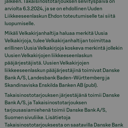
jälkeen. Takaisinostotarjouksen selvityspäivä on
arviolta 6.3.2024, ja se on ehdollinen Uuden
Liikkeeseenlaskun Ehdon toteutumiselle tai siitä
luopumiselle.
Mikäli Velkakirjanhaltija haluaa merkitä Uusia
Velkakirjoja, tulee Velkakirjanhaltijan toimittaa
erillinen Uusia Velkakirjoja koskeva merkintä jollekin
Uusien Velkakirjojen liikkeeseenlaskun
pääjärjestäjistä. Uusien Velkakirjojen
liikkeeseenlaskun pääjärjestäjinä toimivat Danske
Bank A/S, Landesbank Baden-Württemberg ja
Skandinaviska Enskilda Banken AB (publ).
Takaisinostotarjouksen järjestäjänä toimii Danske
Bank A/S, ja Takaisinostotarjouksen
tarjousasiamiehenä toimii Danske Bank A/S,
Suomen sivuliike. Lisätietoja
Takaisinostotarjouksesta on saatavilla Danske Bank