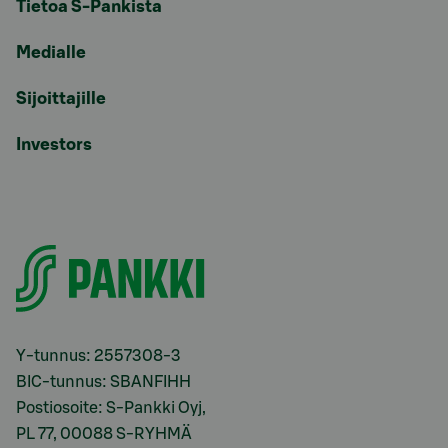
Tietoa S-Pankista
Medialle
Sijoittajille
Investors
Y-tunnus: 2557308-3
BIC-tunnus: SBANFIHH
Postiosoite: S-Pankki Oyj,
PL 77, 00088 S-RYHMÄ