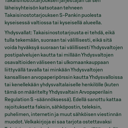
Takaisinostotarjouksen järjestäjän tai sen
läheisyhteisön katsotaan tehneen
Takaisinostotarjouksen S-Pankin puolesta
kyseisessä valtiossa tai kyseisellä alueella.
Yhdysvallat: Takaisinostotarjousta ei tehdä, eikä
tulla tekemään, suoraan tai välillisesti, eikä sitä
voida hyväksyä suoraan tai välillisesti Yhdysvaltojen
postipalvelujen kautta tai millään Yhdysvaltojen
osavaltioiden väliseen tai ulkomaankauppaan
liittyvällä tavalla tai minkään Yhdysvaltojen
kansallisen arvopaperipörssin kautta Yhdysvalloissa
tai kenellekään yhdysvaltalaiselle henkilölle (kuten
tämä on määritelty Yhdysvaltain Arvopaperilain
Regulation S -säännöksessä). Edellä sanottu kattaa
rajoituksetta faksin, sähköpostin, teleksin,
puhelimen, internetin ja muut sähköisen viestinnän
muodot. Velkakirjoja ei saa tarjota ostettavaksi