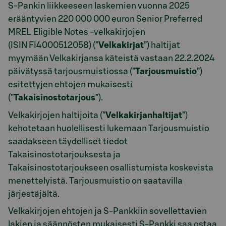
S-Pankin liikkeeseen laskemien vuonna 2025
erääntyvien 220 000 000 euron Senior Preferred
MREL Eligible Notes -velkakirjojen
(ISIN FI4000512058) (”
Velkakirjat
”) haltijat
myymään Velkakirjansa käteistä vastaan 22.2.2024
päivätyssä tarjousmuistiossa (”
Tarjousmuistio
”)
esitettyjen ehtojen mukaisesti
(”
Takaisinostotarjous
”).
Velkakirjojen haltijoita (”
Velkakirjanhaltijat
”)
kehotetaan huolellisesti lukemaan Tarjousmuistio
saadakseen täydelliset tiedot
Takaisinostotarjouksesta ja
Takaisinostotarjoukseen osallistumista koskevista
menettelyistä. Tarjousmuistio on saatavilla
järjestäjältä.
Velkakirjojen ehtojen ja S-Pankkiin sovellettavien
lakien ja säännösten mukaisesti S-Pankki saa ostaa