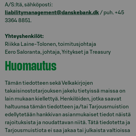
A/S:ltä, sähköposti:
liabilitymanagement@danskebank.dk
/ puh. +45
3364 8851.
Yhteyshenkilöt:
Riikka Laine-Tolonen, toimitusjohtaja
Eero Saloranta, johtaja, Yritykset ja Treasury
Huomautus
Tämän tiedotteen sekä Velkakirjojen
takaisinostotarjouksen jakelu tietyissä maissa on
lain mukaan kiellettyä. Henkilöiden, jotka saavat
haltuunsa tämän tiedotteen ja/tai Tarjousmuistion
edellytetään hankkivan asianmukaiset tiedot näistä
rajoituksista ja noudattavan niitä. Tätä tiedotetta ja
Tarjousmuistiota ei saa jakaa tai julkaista valtioissa