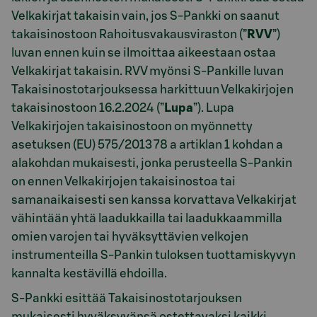
Velkakirjat takaisin vain, jos S-Pankki on saanut
takaisinostoon Rahoitusvakausviraston (”
RVV
”)
luvan ennen kuin se ilmoittaa aikeestaan ostaa
Velkakirjat takaisin. RVV myönsi S-Pankille luvan
Takaisinostotarjouksessa harkittuun Velkakirjojen
takaisinostoon 16.2.2024 (”
Lupa
”). Lupa
Velkakirjojen takaisinostoon on myönnetty
asetuksen (EU) 575/2013 78 a artiklan 1 kohdan a
alakohdan mukaisesti, jonka perusteella S-Pankin
on ennen Velkakirjojen takaisinostoa tai
samanaikaisesti sen kanssa korvattava Velkakirjat
vähintään yhtä laadukkailla tai laadukkaammilla
omien varojen tai hyväksyttävien velkojen
instrumenteilla S-Pankin tuloksen tuottamiskyvyn
kannalta kestävillä ehdoilla.
S-Pankki esittää Takaisinostotarjouksen
mukaisesti hyväksyvänsä ostettavaksi kaikki