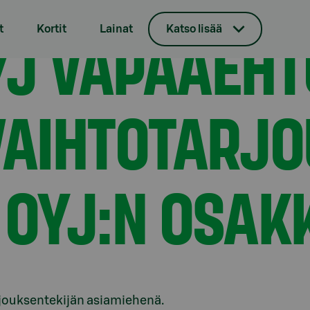
lkinen vaihtotarjous Norvestia Oyj:n osakkeista
J VAPAAEHT
t
Kortit
Lainat
Katso lisää
VAIHTOTARJ
 OYJ:N OSAK
rjouksentekijän asiamiehenä.