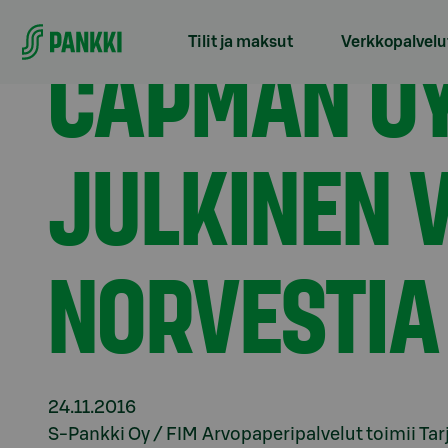
Siirry suoraan sisältöön
Etusivu
Tiedotteet
Capman Oyj vapaaehtoinen ju
CAPMAN OY
Tilit ja maksut
Verkkopalvelu
JULKINEN 
NORVESTIA
24.11.2016
S-Pankki Oy / FIM Arvopaperipalvelut toimii Ta