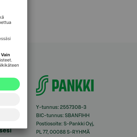
i
Y-tunnus: 2557308-3
BIC-tunnus: SBANFIHH
Postiosoite: S-Pankki Oyj,
sesi
PL 77, 00088 S-RYHMÄ