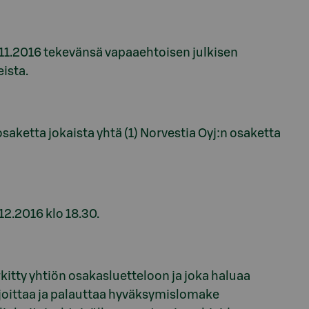
.11.2016 tekevänsä vapaaehtoisen julkisen
ista.
saketta jokaista yhtä (1) Norvestia Oyj:n osaketta
12.2016 klo 18.30.
itty yhtiön osakasluetteloon ja joka haluaa
irjoittaa ja palauttaa hyväksymislomake