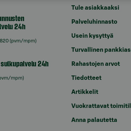
Tule asiakkaaksi
unnusten
Palveluhinnasto
lvelu 24h
Usein kysyttyä
6820
(pvm/mpm)
Turvallinen pankkias
n sulkupalvelu 24h
Rahastojen arvot
Tiedotteet
pvm/mpm)
Artikkelit
Vuokrattavat toimiti
Anna palautetta