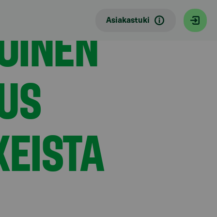
OINEN
Asiakastuki
OUS
KEISTA