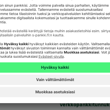
ien arvopaperikauppojen toteuttamisen yhteydessä
aan arvo-osuustileille arviolta
27.12.2016.
htiön verkkosivuilla
.
aspalvelu
Oikopolut
Päivitä asiakastietos
astuki
Tarkista
verkkopankkitunnuk