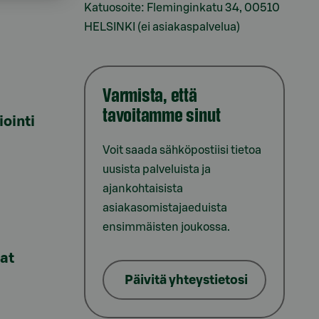
Katuosoite: Fleminginkatu 34, 00510
HELSINKI (ei asiakaspalvelua)
Varmista, että
tavoitamme sinut
iointi
Voit saada sähköpostiisi tietoa
uusista palveluista ja
ajankohtaisista
asiakasomistajaeduista
ensimmäisten joukossa.
lat
Päivitä yhteystietosi