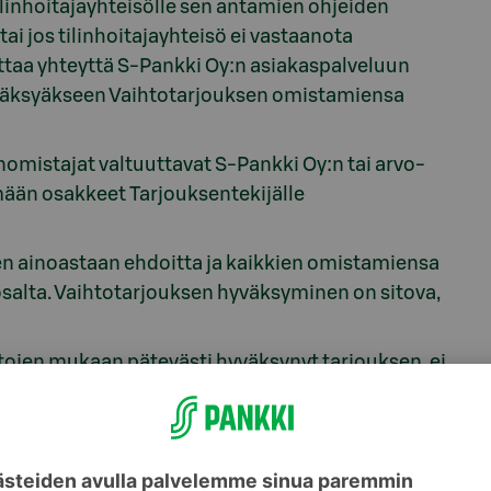
linhoitajayhteisölle sen antamien ohjeiden
ai jos tilinhoitajayhteisö ei vastaanota
taa yhteyttä S-Pankki Oy:n asiakaspalveluun
yväksyäkseen Vaihtotarjouksen omistamiensa
mistajat valtuuttavat S-Pankki Oy:n tai arvo-
mään osakkeet Tarjouksentekijälle
n ainoastaan ehdoitta ja kaikkien omistamiensa
 osalta. Vaihtotarjouksen hyväksyminen on sitova,
ojen mukaan pätevästi hyväksynyt tarjouksen, ei
, joiden osalta Vaihtotarjous on hyväksytty.
sakkeita koskeva luovutusrajoitus sen jälkeen, kun
 ja palauttanut Vaihtotarjouksen
us poistetaan Vaihtotarjouksen hyväksymisajan