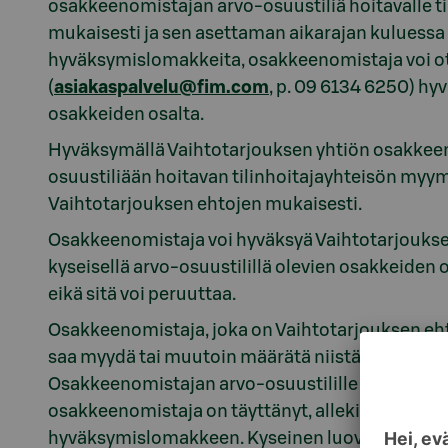
osakkeenomistajan arvo-osuustiliä hoitavalle ti
mukaisesti ja sen asettaman aikarajan kuluessa t
hyväksymislomakkeita, osakkeenomistaja voi ot
(
asiakaspalvelu@fim.com
, p. 09 6134 6250) h
osakkeiden osalta.
Hyväksymällä Vaihtotarjouksen yhtiön osakkeeno
osuustiliään hoitavan tilinhoitajayhteisön myy
Vaihtotarjouksen ehtojen mukaisesti.
Osakkeenomistaja voi hyväksyä Vaihtotarjoukse
kyseisellä arvo-osuustilillä olevien osakkeiden
eikä sitä voi peruuttaa.
Osakkeenomistaja, joka on Vaihtotarjouksen eht
saa myydä tai muutoin määrätä niistä osakkeista
Osakkeenomistajan arvo-osuustilille kirjataan o
osakkeenomistaja on täyttänyt, allekirjoittanut
hyväksymislomakkeen. Kyseinen luovutusrajoit