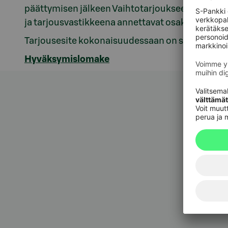
päättymisen jälkeen Vaihtotarjoukseen liittyv
ja tarjousvastikkeena annettavat osakkeet kirjat
Tarjousesite kokonaisuudessaan on saatavilla
y
Hyväksymislomake
Asiak
Asiak