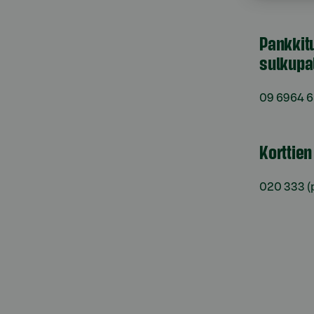
Pankkit
sulkupa
09 6964 
Korttie
020 333
(