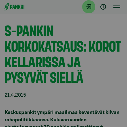
Siirry suoraan sisältöön
Tiedotteet
S-PANKIN
KORKOKATSAUS: KOROT
KELLARISSA JA
PYSYVÄT SIELLÄ
21.4.2015
Keskuspankit ympäri maailmaa keventävät kilvan
rahapolitiikkaansa. Kuluvan vuoden