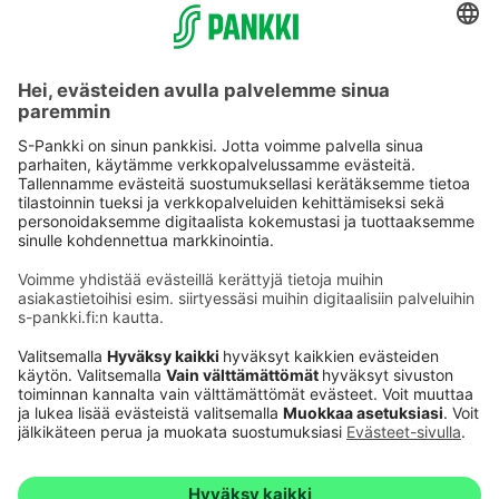
Käyttöehdot
Tietosuoja
Saavutettavuusseloste
Evästeet
Verkkopalvelujen käytön edellytykset
Ehdot ja muut asiakirjat