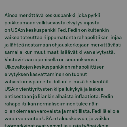
Ainoa merkittävä keskuspankki, joka pyrkii
poikkeamaan vallitsevasta elvytyslinjasta,
on USA:n keskuspankki Fed. Fedin on kuitenkin
vaikea toteuttaa riippumatonta rahapolitiikan linjaa
ja lähteä nostamaan ohjauskorkojaan merkittävästi
samalla, kun muut maat lisäävät kilvan elvytystä.
Vastavirtaan ajamisella on seurauksensa.
Ulkovaltojen keskuspankkien rahapoliittisen
elvytyksen kasvattaminen on tuonut
vahvistumispaineita dollarille, mikä heikentää
USA:n vientiyritysten kilpailukykyä ja laskee
entisestään jo liiankin alhaista inflaatiota. Fedin
rahapolitiikan normalisoiminen tulee näin
ollen olemaan varovaista ja maltillista. Fedillä ei ole
varaa vaarantaa USA:n talouskasvua, ja vaikka
työmarkkinat ovat vahvat ja uusia työpaikkoja