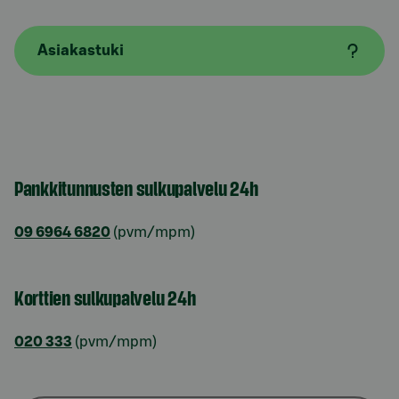
Asiakastuki
Pankkitunnusten sulkupalvelu 24h
09 6964 6820
(pvm/mpm)
Korttien sulkupalvelu 24h
020 333
(pvm/mpm)