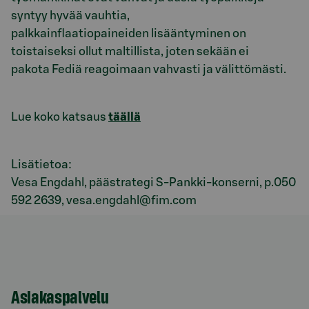
syntyy hyvää vauhtia,
palkkainflaatiopaineiden lisääntyminen on
toistaiseksi ollut maltillista, joten sekään ei
pakota Fediä reagoimaan vahvasti ja välittömästi.
Lue koko katsaus
täällä
Lisätietoa:
Vesa Engdahl, päästrategi S-Pankki-konserni, p.050
592 2639, vesa.engdahl@fim.com
Asiakaspalvelu