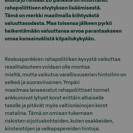
alusta jo runsaat 20 pankkia on ilmoittanut
rahapoliittisen elvytyksen lisäämisestä.
Tämä on merkki maailmalla kiihtyvästä
valuuttasodasta. Maa toisensa jälkeen pyrkii
heikentämään valuuttansa arvoa parantaakseen
omaa kansainvälistä kilpailukykyään.
Keskuspankkien rahapolitiikan kyvystä vaikuttaa
reaalitalouteen voidaan olla montaa
mieltä, mutta vaikutus varallisuuserien hintoihin on
selkeä ja suoraviivainen. Ympäri
maailmaa lanseeratut rahapoliittiset toimet
ankkuroivat lyhyet korot erittäin alhaiselle
tasolle ja pitävät myös valtionlainojen korot
matalina. Tämä on omiaan tukemaan
riskisten sijoituskohteiden, kuten osakkeiden,
kiinteistöjen ja velkapapereiden hintoja.