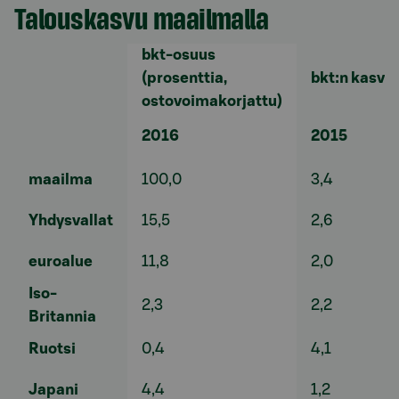
Talouskasvu maailmalla
bkt-osuus
(prosenttia,
bkt:n kasvu 
ostovoimakorjattu)
2016
2015
maailma
100,0
3,4
Yhdysvallat
15,5
2,6
euroalue
11,8
2,0
Iso-
2,3
2,2
Britannia
Ruotsi
0,4
4,1
Japani
4,4
1,2