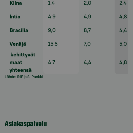
Kiina
1,4
2,0
2,4
Intia
4,9
4,9
4,8
Brasilia
9,0
8,7
4,4
Venäjä
15,5
7,0
5,0
kehittyvät
maat
4,7
4,4
4,8
yhteensä
Lähde: IMF ja S-Pankki
Asiakaspalvelu