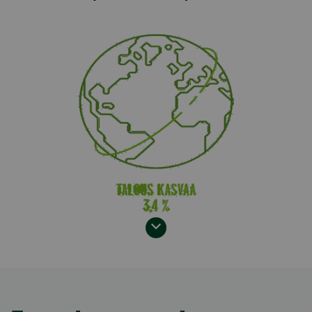
Model.AnchorLinkTargetDescription Ennuste numer