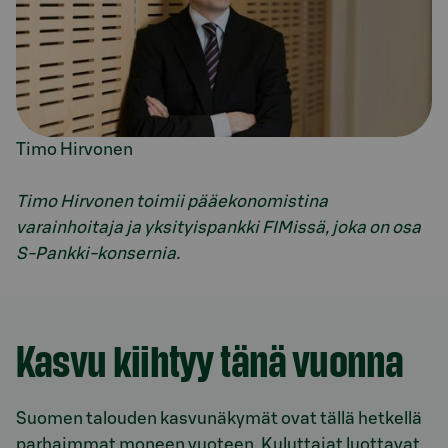
Timo Hirvonen
Timo Hirvonen toimii pääekonomistina
varainhoitaja ja yksityispankki FIMissä, joka on osa
S-Pankki-konsernia.
Model.AnchorLinkTargetDescription Suomi
Kasvu kiihtyy tänä vuonna
Suomen talouden kasvunäkymät ovat tällä hetkellä
parhaimmat moneen vuoteen. Kuluttajat luottavat