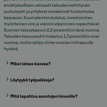
ennätyksellisen vahvasti talouden kehittyvän
suotuisasti ja yritykset ennakoivat tuotantonsa
kasvavan. Suomalaisten kulutus, investointien
myönteinen vire ja viennin elpyminen nopeuttavat
Suomen talouskasvun 2,0 prosenttiin tänä vuonna.
Talouden kasvuvauhti hidastuu 1,7 prosenttiin ensi
vuonna, mutta säilyy viime vuosien mittapuulla
hyvänä.
Miksi talous kasvaa?
Löytyykö työpaikkoja?
Mitä tapahtuu asuntojen hinnoille?