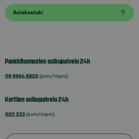
Asiakastuki
Pankkitunnusten sulkupalvelu 24h
09 6964 6820
(pvm/mpm)
Korttien sulkupalvelu 24h
020 333
(pvm/mpm)