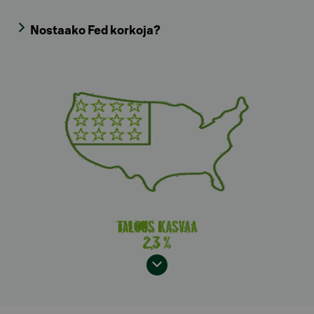
Nostaako Fed korkoja?
Model.AnchorLinkTargetDescription Maailma