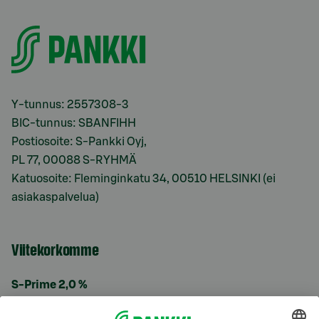
Y-tunnus: 2557308-3
BIC-tunnus: SBANFIHH
Postiosoite: S-Pankki Oyj,
PL 77, 00088 S-RYHMÄ
Katuosoite: Fleminginkatu 34, 00510 HELSINKI (ei
asiakaspalvelua)
Viitekorkomme
S-Prime 2,0 %