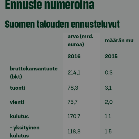
Ennuste numeroina
Suomen talouden ennusteluvut
arvo (mrd.
määrän muuto
euroa)
2016
2015
bruttokansantuote
214,1
0,3
(bkt)
tuonti
78,3
3,1
vienti
75,7
2,0
kulutus
170,7
1,1
- yksityinen
118,8
1,5
kulutus