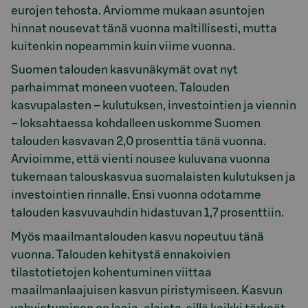
eurojen tehosta. Arviomme mukaan asuntojen
hinnat nousevat tänä vuonna maltillisesti, mutta
kuitenkin nopeammin kuin viime vuonna.
Suomen talouden kasvunäkymät ovat nyt
parhaimmat moneen vuoteen. Talouden
kasvupalasten – kulutuksen, investointien ja viennin
– loksahtaessa kohdalleen uskomme Suomen
talouden kasvavan 2,0 prosenttia tänä vuonna.
Arvioimme, että vienti nousee kuluvana vuonna
tukemaan talouskasvua suomalaisten kulutuksen ja
investointien rinnalle. Ensi vuonna odotamme
talouden kasvuvauhdin hidastuvan 1,7 prosenttiin.
Myös maailmantalouden kasvu nopeutuu tänä
vuonna. Talouden kehitystä ennakoivien
tilastotietojen kohentuminen viittaa
maailmanlaajuisen kasvun piristymiseen. Kasvun