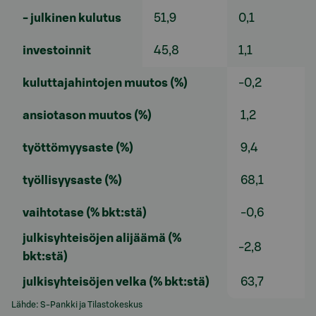
- julkinen kulutus
51,9
0,1
investoinnit
45,8
1,1
kuluttajahintojen muutos (%)
-0,2
ansiotason muutos (%)
1,2
työttömyysaste (%)
9,4
työllisyysaste (%)
68,1
vaihtotase (% bkt:stä)
-0,6
julkisyhteisöjen alijäämä (%
-2,8
bkt:stä)
julkisyhteisöjen velka (% bkt:stä)
63,7
Lähde: S-Pankki ja Tilastokeskus