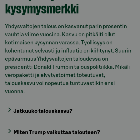
kysymysmerkki
Yhdysvaltojen talous on kasvanut parin prosentin
vauhtia viime vuosina. Kasvu on pitkälti ollut
kotimaisen kysynnän varassa. Työllisyys on
kohentunut selvästi ja inflaatio on kiihtynyt. Suurin
epävarmuus Yhdysvaltojen taloudessa on
presidentti Donald Trumpin talouspolitiikka. Mikäli
veropaketti ja elvytystoimet toteutuvat,
talouskasvu voi nopeutua tuntuvastikin ensi
vuonna.
Jatkuuko talouskasvu?
Miten Trump vaikuttaa talouteen?