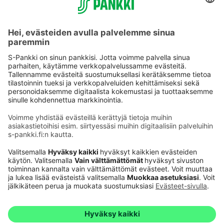
Käyttöehdot
Tietosuoja
Saavutettavuusseloste
Evästeet
Verkkopalvelujen käytön edellytykset
Ehdot ja muut asiakirjat