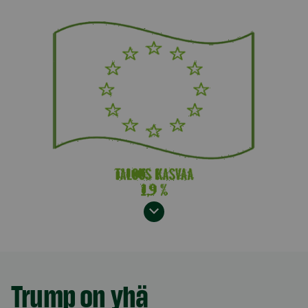
Model.AnchorLinkTargetDescription Yhdysvallat
Trump on yhä