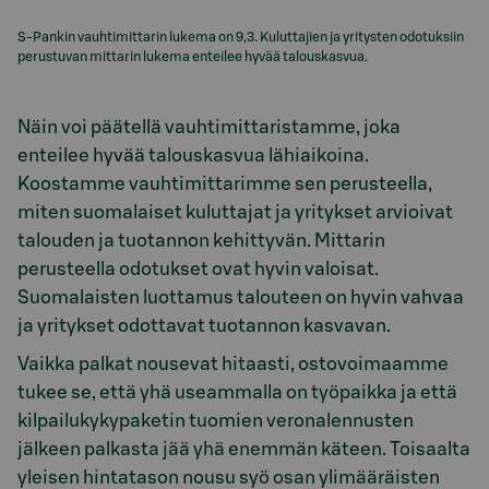
S-Pankin vauhtimittarin lukema on 9,3. Kuluttajien ja yritysten odotuksiin
perustuvan mittarin lukema enteilee hyvää talouskasvua.
Näin voi päätellä vauhtimittaristamme, joka
enteilee hyvää talouskasvua lähiaikoina.
Koostamme vauhtimittarimme sen perusteella,
miten suomalaiset kuluttajat ja yritykset arvioivat
talouden ja tuotannon kehittyvän. Mittarin
perusteella odotukset ovat hyvin valoisat.
Suomalaisten luottamus talouteen on hyvin vahvaa
ja yritykset odottavat tuotannon kasvavan.
Vaikka palkat nousevat hitaasti, ostovoimaamme
tukee se, että yhä useammalla on työpaikka ja että
kilpailukykypaketin tuomien veronalennusten
jälkeen palkasta jää yhä enemmän käteen. Toisaalta
yleisen hintatason nousu syö osan ylimääräisten