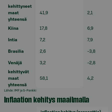
kehittyneet
maat
41,9
2,1
yhteensä
Kiina
17,8
6,9
Intia
7,2
7,9
Brasilia
2,6
-3,8
Venäjä
3,2
-2,8
kehittyvät
maat
58,1
4,2
yhteensä
Lähde: IMF ja S-Pankki
Inflaation kehitys maailmalla