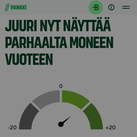
Siirry suoraan sisältöön
Model.AnchorLinkTargetDescription Yhteenveto
JUURI NYT NÄYTTÄÄ
PARHAALTA MONEEN
VUOTEEN