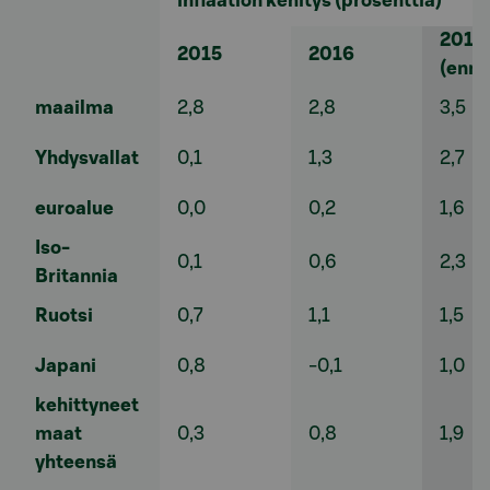
inflaation kehitys
(prosenttia)
2017
2015
2016
(ennu
maailma
2,8
2,8
3,5
Yhdysvallat
0,1
1,3
2,7
euroalue
0,0
0,2
1,6
Iso-
0,1
0,6
2,3
Britannia
Ruotsi
0,7
1,1
1,5
Japani
0,8
-0,1
1,0
kehittyneet
maat
0,3
0,8
1,9
yhteensä