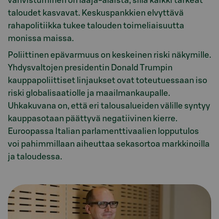
vahvistuminen on laaja-alaista, sillä kaikki tärkeät
taloudet kasvavat. Keskuspankkien elvyttävä
rahapolitiikka tukee talouden toimeliaisuutta
monissa maissa.
Poliittinen epävarmuus on keskeinen riski näkymille.
Yhdysvaltojen presidentin Donald Trumpin
kauppapoliittiset linjaukset ovat toteutuessaan iso
riski globalisaatiolle ja maailmankaupalle.
Uhkakuvana on, että eri talousalueiden välille syntyy
kauppasotaan päättyvä negatiivinen kierre.
Euroopassa Italian parlamenttivaalien lopputulos
voi pahimmillaan aiheuttaa sekasortoa markkinoilla
ja taloudessa.