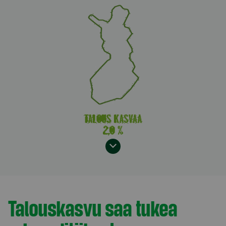
Model.AnchorLinkTargetDescription Euroalue
Talouskasvu saa tukea