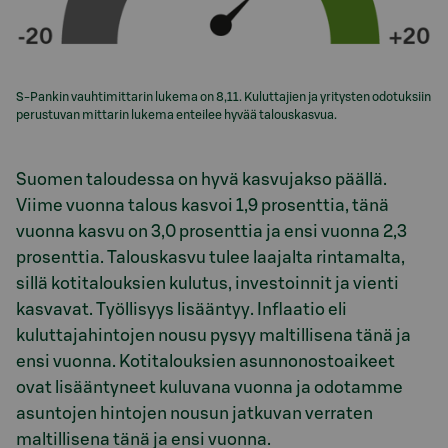
S-Pankin vauhtimittarin lukema on 8,11. Kuluttajien ja yritysten odotuksiin
perustuvan mittarin lukema enteilee hyvää talouskasvua.
Suomen taloudessa on hyvä kasvujakso päällä.
Viime vuonna talous kasvoi 1,9 prosenttia, tänä
vuonna kasvu on 3,0 prosenttia ja ensi vuonna 2,3
prosenttia. Talouskasvu tulee laajalta rintamalta,
sillä kotitalouksien kulutus, investoinnit ja vienti
kasvavat. Työllisyys lisääntyy. Inflaatio eli
kuluttajahintojen nousu pysyy maltillisena tänä ja
ensi vuonna. Kotitalouksien asunnonostoaikeet
ovat lisääntyneet kuluvana vuonna ja odotamme
asuntojen hintojen nousun jatkuvan verraten
maltillisena tänä ja ensi vuonna.