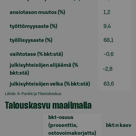
ansiotason muutos (%)
1,2
työttömyysaste (%)
9,4
työllisyysaste (%)
68,1
vaihtotase (% bkt:stä)
-0,6
julkisyhteisöjen alijäämä (%
-2,8
bkt:stä)
julkisyhteisöjen velka (% bkt:stä)
63,6
Lähde: S-Pankki ja Tilastokeskus
Talouskasvu maailmalla
bkt-osuus
(prosenttia,
bkt:n kasvu 
ostovoimakorjattu)