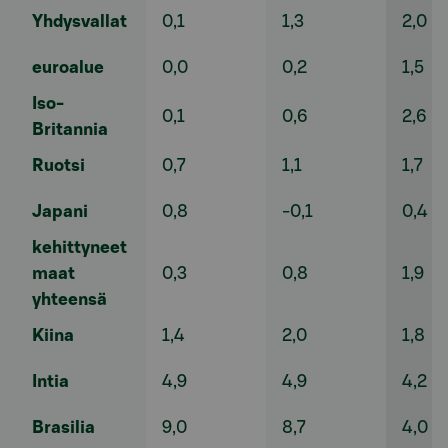
Yhdysvallat
0,1
1,3
2,0
euroalue
0,0
0,2
1,5
Iso-
0,1
0,6
2,6
Britannia
Ruotsi
0,7
1,1
1,7
Japani
0,8
-0,1
0,4
kehittyneet
maat
0,3
0,8
1,9
yhteensä
Kiina
1,4
2,0
1,8
Intia
4,9
4,9
4,2
Brasilia
9,0
8,7
4,0