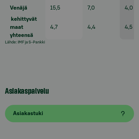
Venäjä
15,5
7,0
4,0
kehittyvät
maat
4,7
4,4
4,5
yhteensä
Lähde: IMF ja S-Pankki
Asiakaspalvelu
Asiakastuki