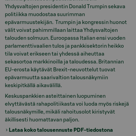
Yhdysvaltojen presidentin Donald Trumpin sekava
politiikka muodostaa suurimman
epävarmuustekijän. Trumpin ja kongressin huonot
välit voivat pahimmillaan laittaa Yhdysvaltojen
talouden solmuun. Euroopassa Italian ensi vuoden
parlamenttivaalien tulos ja pankkisektorin heikko
tila voivat erikseen tai yhdessä aiheuttaa
sekasortoa markkinoilla ja taloudessa. Britannian
EU-erosta käytävät Brexit-neuvottelut tuovat
epävarmuutta saarivaltion talousnäkymiin
keskipitkällä aikavälillä.
Keskuspankkien asteittainen luopuminen
elvyttävästä rahapolitiikasta voi luoda myös riskejä
talousnäkymille, mikäli rahoitusolot kiristyvät
äkillisesti huomattavan paljon.
Lataa koko talousennuste PDF-tiedostona