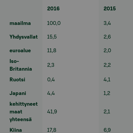
2016
2015
maailma
100,0
3,4
Yhdysvallat
15,5
2,6
euroalue
11,8
2,0
Iso-
2,3
2,2
Britannia
Ruotsi
0,4
4,1
Japani
4,4
1,2
kehittyneet
maat
41,9
2,1
yhteensä
Kiina
17,8
6,9