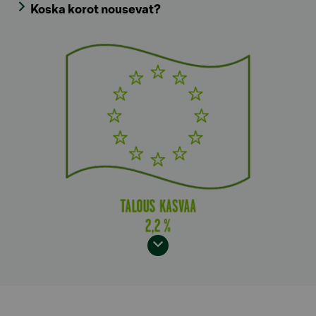
Koska korot nousevat?
Model.AnchorLinkTargetDescription Yhdysvallat