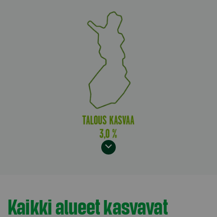
Model.AnchorLinkTargetDescription Maailma
Kaikki alueet kasvavat