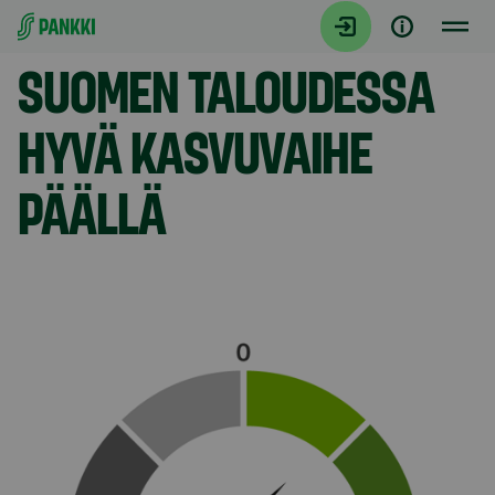
Siirry suoraan sisältöön
Model.AnchorLinkTargetDescription Yhteenveto
SUOMEN TALOUDESSA
HYVÄ KASVUVAIHE
PÄÄLLÄ