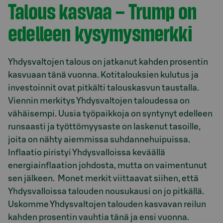
Talous kasvaa – Trump on
edelleen kysymysmerkki
Yhdysvaltojen talous on jatkanut kahden prosentin
kasvuaan tänä vuonna. Kotitalouksien kulutus ja
investoinnit ovat pitkälti talouskasvun taustalla.
Viennin merkitys Yhdysvaltojen taloudessa on
vähäisempi. Uusia työpaikkoja on syntynyt edelleen
runsaasti ja työttömyysaste on laskenut tasoille,
joita on nähty aiemmissa suhdannehuipuissa.
Inflaatio piristyi Yhdysvalloissa keväällä
energiainflaation johdosta, mutta on vaimentunut
sen jälkeen. Monet merkit viittaavat siihen, että
Yhdysvalloissa talouden nousukausi on jo pitkällä.
Uskomme Yhdysvaltojen talouden kasvavan reilun
kahden prosentin vauhtia tänä ja ensi vuonna.