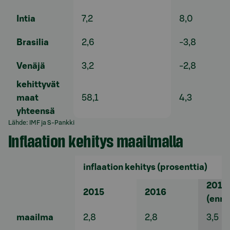
Intia
7,2
8,0
Brasilia
2,6
-3,8
Venäjä
3,2
-2,8
kehittyvät
maat
58,1
4,3
yhteensä
Lähde: IMF ja S-Pankki
Inflaation kehitys maailmalla
inflaation kehitys
(prosenttia)
2017
2015
2016
(ennu
maailma
2,8
2,8
3,5