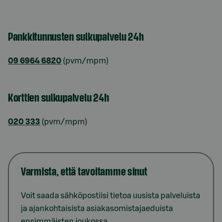
Pankkitunnusten sulkupalvelu 24h
09 6964 6820
(pvm/mpm)
Korttien sulkupalvelu 24h
020 333
(pvm/mpm)
Varmista, että tavoitamme sinut
Voit saada sähköpostiisi tietoa uusista palveluista
ja ajankohtaisista asiakasomistajaeduista
ensimmäisten joukossa.