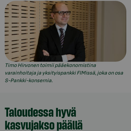
Timo Hirvonen toimii pääekonomistina
varainhoitaja ja yksityispankki FIMissä, joka on osa
S-Pankki-konsernia.
Model.AnchorLinkTargetDescription Suomi
Taloudessa hyvä
kasvujakso päällä