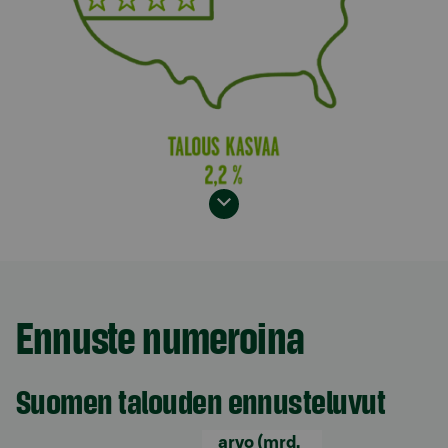
Model.AnchorLinkTargetDescription Ennuste numer
Ennuste numeroina
Suomen talouden ennusteluvut
arvo (mrd.