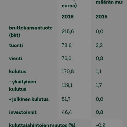
määrän muuto
euroa)
2016
2015
bruttokansantuote
215,6
0,0
(bkt)
tuonti
78,6
3,2
vienti
76,0
0,8
kulutus
170,8
1,1
- yksityinen
119,1
1,7
kulutus
- julkinen kulutus
51,7
0,0
investoinnit
46,4
0,8
kuluttajahintojen muutos (%)
-0,2