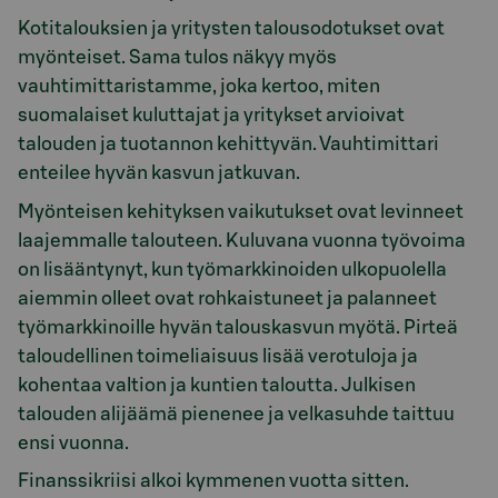
Kotitalouksien ja yritysten talousodotukset ovat
myönteiset. Sama tulos näkyy myös
vauhtimittaristamme, joka kertoo, miten
suomalaiset kuluttajat ja yritykset arvioivat
talouden ja tuotannon kehittyvän. Vauhtimittari
enteilee hyvän kasvun jatkuvan.
Myönteisen kehityksen vaikutukset ovat levinneet
laajemmalle talouteen. Kuluvana vuonna työvoima
on lisääntynyt, kun työmarkkinoiden ulkopuolella
aiemmin olleet ovat rohkaistuneet ja palanneet
työmarkkinoille hyvän talouskasvun myötä. Pirteä
taloudellinen toimeliaisuus lisää verotuloja ja
kohentaa valtion ja kuntien taloutta. Julkisen
talouden alijäämä pienenee ja velkasuhde taittuu
ensi vuonna.
Finanssikriisi alkoi kymmenen vuotta sitten.