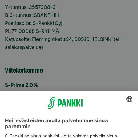
Y-tunnus: 2557308-3
BIC-tunnus: SBANFIHH
Postiosoite: S-Pankki Oyj,
PL 77, 00088 S-RYHMÄ
Katuosoite: Fleminginkatu 34, 00510 HELSINKI (ei
asiakaspalvelua)
Viitekorkomme
S-Prime 2,0 %