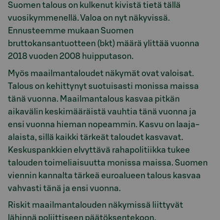
Suomen talous on kulkenut kivistä tietä tällä
vuosikymmenellä. Valoa on nyt näkyvissä.
Ennusteemme mukaan Suomen
bruttokansantuotteen (bkt) määrä ylittää vuonna
2018 vuoden 2008 huipputason.
Myös maailmantaloudet näkymät ovat valoisat.
Talous on kehittynyt suotuisasti monissa maissa
tänä vuonna. Maailmantalous kasvaa pitkän
aikavälin keskimääräistä vauhtia tänä vuonna ja
ensi vuonna hieman nopeammin. Kasvu on laaja-
alaista, sillä kaikki tärkeät taloudet kasvavat.
Keskuspankkien elvyttävä rahapolitiikka tukee
talouden toimeliaisuutta monissa maissa. Suomen
viennin kannalta tärkeä euroalueen talous kasvaa
vahvasti tänä ja ensi vuonna.
Riskit maailmantalouden näkymissä liittyvät
lähinnä poliittiseen päätöksentekoon.