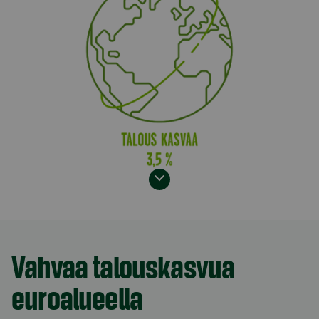
Model.AnchorLinkTargetDescription Euroalue
Vahvaa talouskasvua
euroalueella