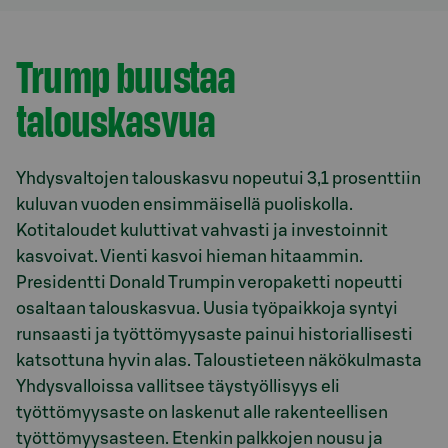
Model.AnchorLinkTargetDescription Yhdysvallat
Trump buustaa
talouskasvua
Yhdysvaltojen talouskasvu nopeutui 3,1 prosenttiin
kuluvan vuoden ensimmäisellä puoliskolla.
Kotitaloudet kuluttivat vahvasti ja investoinnit
kasvoivat. Vienti kasvoi hieman hitaammin.
Presidentti Donald Trumpin veropaketti nopeutti
osaltaan talouskasvua. Uusia työpaikkoja syntyi
runsaasti ja työttömyysaste painui historiallisesti
katsottuna hyvin alas. Taloustieteen näkökulmasta
Yhdysvalloissa vallitsee täystyöllisyys eli
työttömyysaste on laskenut alle rakenteellisen
työttömyysasteen. Etenkin palkkojen nousu ja