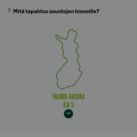
Mitä tapahtuu asuntojen hinnoille?
Model.AnchorLinkTargetDescription Maailma