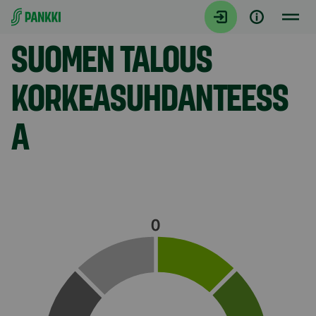
Siirry suoraan sisältöön
Model.AnchorLinkTargetDescription Yhteenveto
SUOMEN TALOUS
KORKEASUHDANTEESS
A