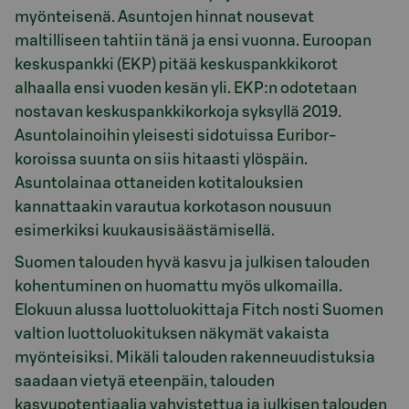
myönteisenä. Asuntojen hinnat nousevat
maltilliseen tahtiin tänä ja ensi vuonna. Euroopan
keskuspankki (EKP) pitää keskuspankkikorot
alhaalla ensi vuoden kesän yli. EKP:n odotetaan
nostavan keskuspankkikorkoja syksyllä 2019.
Asuntolainoihin yleisesti sidotuissa Euribor-
koroissa suunta on siis hitaasti ylöspäin.
Asuntolainaa ottaneiden kotitalouksien
kannattaakin varautua korkotason nousuun
esimerkiksi kuukausisäästämisellä.
Suomen talouden hyvä kasvu ja julkisen talouden
kohentuminen on huomattu myös ulkomailla.
Elokuun alussa luottoluokittaja Fitch nosti Suomen
valtion luottoluokituksen näkymät vakaista
myönteisiksi. Mikäli talouden rakenneuudistuksia
saadaan vietyä eteenpäin, talouden
kasvupotentiaalia vahvistettua ja julkisen talouden