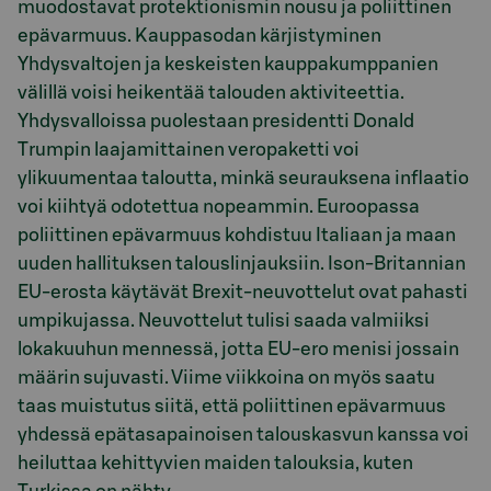
muodostavat protektionismin nousu ja poliittinen
epävarmuus. Kauppasodan kärjistyminen
Yhdysvaltojen ja keskeisten kauppakumppanien
välillä voisi heikentää talouden aktiviteettia.
Yhdysvalloissa puolestaan presidentti Donald
Trumpin laajamittainen veropaketti voi
ylikuumentaa taloutta, minkä seurauksena inflaatio
voi kiihtyä odotettua nopeammin. Euroopassa
poliittinen epävarmuus kohdistuu Italiaan ja maan
uuden hallituksen talouslinjauksiin. Ison-Britannian
EU-erosta käytävät Brexit-neuvottelut ovat pahasti
umpikujassa. Neuvottelut tulisi saada valmiiksi
lokakuuhun mennessä, jotta EU-ero menisi jossain
määrin sujuvasti. Viime viikkoina on myös saatu
taas muistutus siitä, että poliittinen epävarmuus
yhdessä epätasapainoisen talouskasvun kanssa voi
heiluttaa kehittyvien maiden talouksia, kuten