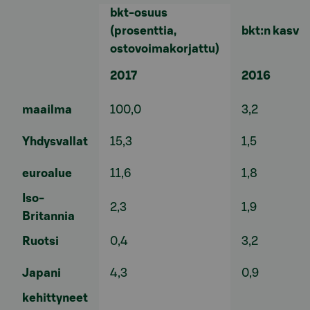
bkt-osuus
(prosenttia,
bkt:n kasvu 
ostovoimakorjattu)
2017
2016
maailma
100,0
3,2
Yhdysvallat
15,3
1,5
euroalue
11,6
1,8
Iso-
2,3
1,9
Britannia
Ruotsi
0,4
3,2
Japani
4,3
0,9
kehittyneet