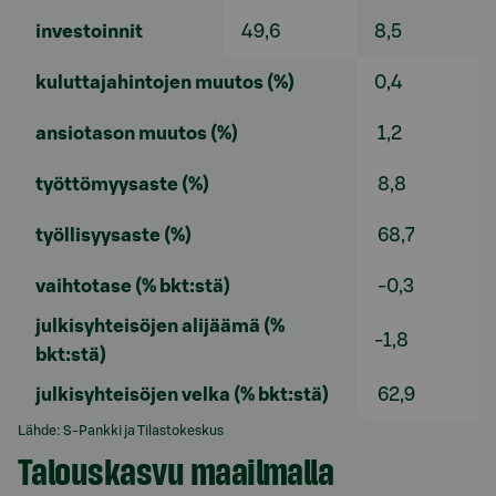
investoinnit
49,6
8,5
kuluttajahintojen muutos (%)
0,4
ansiotason muutos (%)
1,2
työttömyysaste (%)
8,8
työllisyysaste (%)
68,7
vaihtotase (% bkt:stä)
-0,3
julkisyhteisöjen alijäämä (%
-1,8
bkt:stä)
julkisyhteisöjen velka (% bkt:stä)
62,9
Lähde: S-Pankki ja Tilastokeskus
Talouskasvu maailmalla