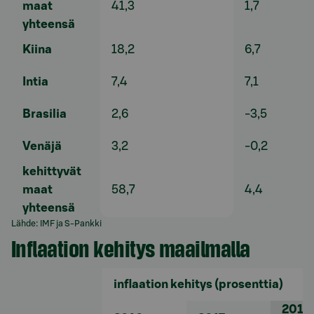
maat
41,3
1,7
yhteensä
Kiina
18,2
6,7
Intia
7,4
7,1
Brasilia
2,6
-3,5
Venäjä
3,2
-0,2
kehittyvät
maat
58,7
4,4
yhteensä
Lähde: IMF ja S-Pankki
Inflaation kehitys maailmalla
inflaation kehitys
(prosenttia)
2018