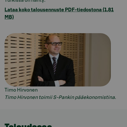
Turkissa on nähty.
Lataa koko talousennuste PDF-tiedostona (1,81
MB)
Timo Hirvonen
Timo Hirvonen toimii S-Pankin pääekonomistina.
Model.AnchorLinkTargetDescription Suomi