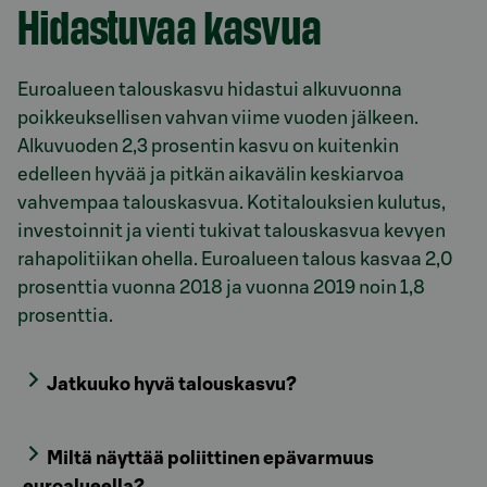
Hidastuvaa kasvua
Euroalueen talouskasvu hidastui alkuvuonna
poikkeuksellisen vahvan viime vuoden jälkeen.
Alkuvuoden 2,3 prosentin kasvu on kuitenkin
edelleen hyvää ja pitkän aikavälin keskiarvoa
vahvempaa talouskasvua. Kotitalouksien kulutus,
investoinnit ja vienti tukivat talouskasvua kevyen
rahapolitiikan ohella. Euroalueen talous kasvaa 2,0
prosenttia vuonna 2018 ja vuonna 2019 noin 1,8
prosenttia.
Jatkuuko hyvä talouskasvu?
Miltä näyttää poliittinen epävarmuus
euroalueella?