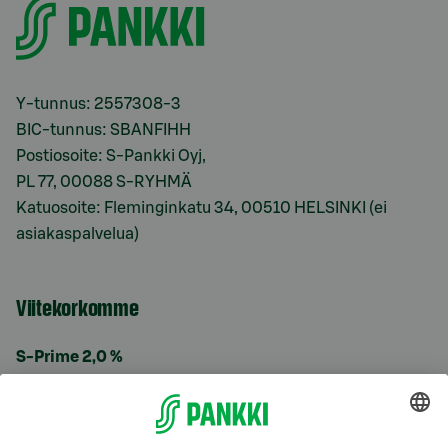
Y-tunnus: 2557308-3
BIC-tunnus: SBANFIHH
Postiosoite: S-Pankki Oyj,
PL 77, 00088 S-RYHMÄ
Katuosoite: Fleminginkatu 34, 00510 HELSINKI (ei
asiakaspalvelua)
Viitekorkomme
S-Prime 2,0 %