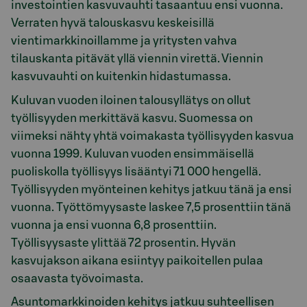
investointien kasvuvauhti tasaantuu ensi vuonna.
Verraten hyvä talouskasvu keskeisillä
vientimarkkinoillamme ja yritysten vahva
tilauskanta pitävät yllä viennin virettä. Viennin
kasvuvauhti on kuitenkin hidastumassa.
Kuluvan vuoden iloinen talousyllätys on ollut
työllisyyden merkittävä kasvu. Suomessa on
viimeksi nähty yhtä voimakasta työllisyyden kasvua
vuonna 1999. Kuluvan vuoden ensimmäisellä
puoliskolla työllisyys lisääntyi 71 000 hengellä.
Työllisyyden myönteinen kehitys jatkuu tänä ja ensi
vuonna. Työttömyysaste laskee 7,5 prosenttiin tänä
vuonna ja ensi vuonna 6,8 prosenttiin.
Työllisyysaste ylittää 72 prosentin. Hyvän
kasvujakson aikana esiintyy paikoitellen pulaa
osaavasta työvoimasta.
Asuntomarkkinoiden kehitys jatkuu suhteellisen