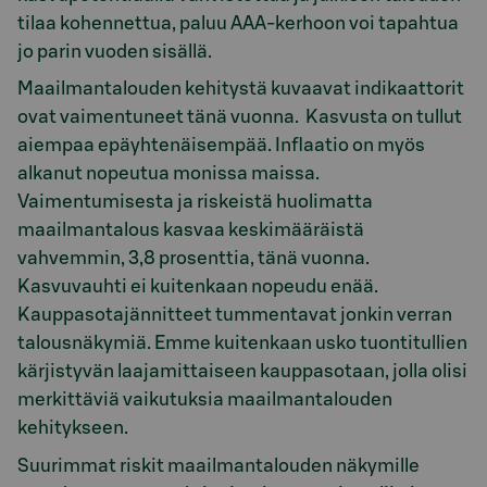
tilaa kohennettua, paluu AAA-kerhoon voi tapahtua
jo parin vuoden sisällä.
Maailmantalouden kehitystä kuvaavat indikaattorit
ovat vaimentuneet tänä vuonna. Kasvusta on tullut
aiempaa epäyhtenäisempää. Inflaatio on myös
alkanut nopeutua monissa maissa.
Vaimentumisesta ja riskeistä huolimatta
maailmantalous kasvaa keskimääräistä
vahvemmin, 3,8 prosenttia, tänä vuonna.
Kasvuvauhti ei kuitenkaan nopeudu enää.
Kauppasotajännitteet tummentavat jonkin verran
talousnäkymiä. Emme kuitenkaan usko tuontitullien
kärjistyvän laajamittaiseen kauppasotaan, jolla olisi
merkittäviä vaikutuksia maailmantalouden
kehitykseen.
Suurimmat riskit maailmantalouden näkymille