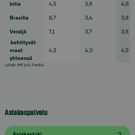
Intia
4,5
3,6
4,6
Brasilia
8,7
3,4
3,8
Venäjä
7,1
3,7
3,8
kehittyvät
maat
4,3
4,0
4,5
yhteensä
Lähde: IMF ja S-Pankki
Asiakaspalvelu
Asiakastuki