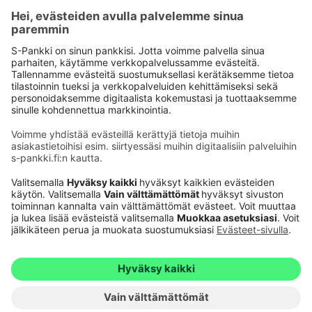
Käyttöehdot
Tietosuoja
Saavutettavuusseloste
Evästeet
Verkkopalvelujen käytön edellytykset
Ehdot ja muut asiakirjat
© S-Pankki
1