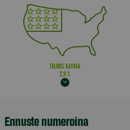
Model.AnchorLinkTargetDescription Ennuste numer
Ennuste numeroina