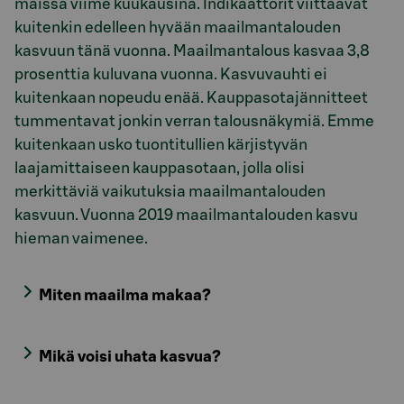
maissa viime kuukausina. Indikaattorit viittaavat
kuitenkin edelleen hyvään maailmantalouden
kasvuun tänä vuonna. Maailmantalous kasvaa 3,8
prosenttia kuluvana vuonna. Kasvuvauhti ei
kuitenkaan nopeudu enää. Kauppasotajännitteet
tummentavat jonkin verran talousnäkymiä. Emme
kuitenkaan usko tuontitullien kärjistyvän
laajamittaiseen kauppasotaan, jolla olisi
merkittäviä vaikutuksia maailmantalouden
kasvuun. Vuonna 2019 maailmantalouden kasvu
hieman vaimenee.
Miten maailma makaa?
Mikä voisi uhata kasvua?