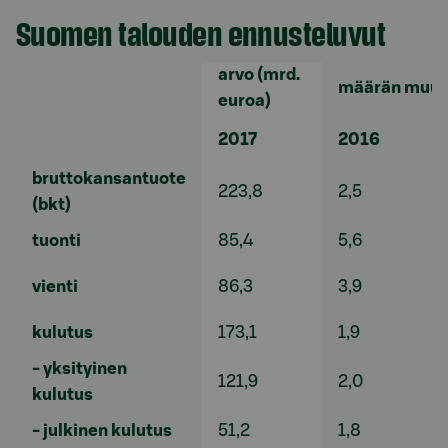
Suomen talouden ennusteluvut
arvo (mrd.
määrän muuto
euroa)
2017
2016
bruttokansantuote
223,8
2,5
(bkt)
tuonti
85,4
5,6
vienti
86,3
3,9
kulutus
173,1
1,9
- yksityinen
121,9
2,0
kulutus
- julkinen kulutus
51,2
1,8