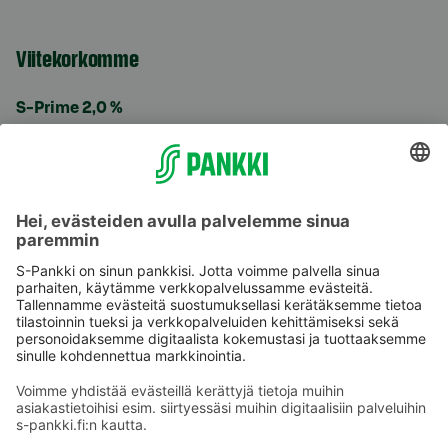
Viitekorkomme
S-Prime 2,0 %
Käyttöehdot
Tietosuoja
Saavutettavuusseloste