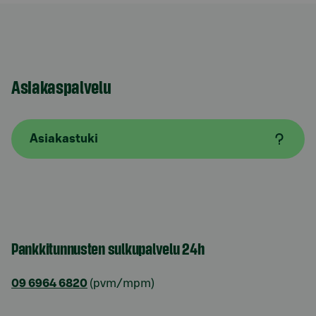
Asiakaspalvelu
Asiakastuki
Pankkitunnusten sulkupalvelu 24h
09 6964 6820
(pvm/mpm)