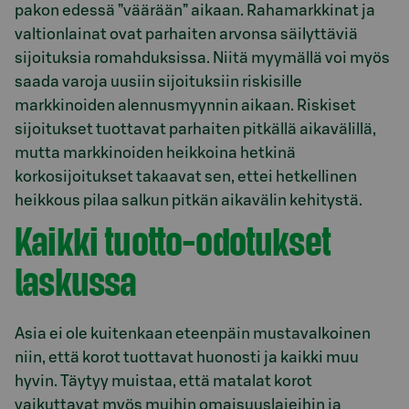
pakon edessä ”väärään” aikaan. Rahamarkkinat ja
valtionlainat ovat parhaiten arvonsa säilyttäviä
sijoituksia romahduksissa. Niitä myymällä voi myös
saada varoja uusiin sijoituksiin riskisille
markkinoiden alennusmyynnin aikaan. Riskiset
sijoitukset tuottavat parhaiten pitkällä aikavälillä,
mutta markkinoiden heikkoina hetkinä
korkosijoitukset takaavat sen, ettei hetkellinen
heikkous pilaa salkun pitkän aikavälin kehitystä.
Kaikki tuotto-odotukset
laskussa
Asia ei ole kuitenkaan eteenpäin mustavalkoinen
niin, että korot tuottavat huonosti ja kaikki muu
hyvin. Täytyy muistaa, että matalat korot
vaikuttavat myös muihin omaisuuslajeihin ja