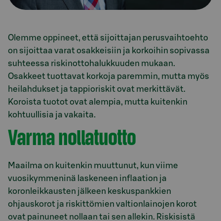
Olemme oppineet, että sijoittajan perusvaihtoehto
on sijoittaa varat osakkeisiin ja korkoihin sopivassa
suhteessa riskinottohalukkuuden mukaan.
Osakkeet tuottavat korkoja paremmin, mutta myös
heilahdukset ja tappioriskit ovat merkittävät.
Koroista tuotot ovat alempia, mutta kuitenkin
kohtuullisia ja vakaita.
Varma nollatuotto
Maailma on kuitenkin muuttunut, kun viime
vuosikymmeninä laskeneen inflaation ja
koronleikkausten jälkeen keskuspankkien
ohjauskorot ja riskittömien valtionlainojen korot
ovat painuneet nollaan tai sen allekin. Riskisistä