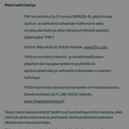
Materiaalin laatija:
FIM Varainhoito Oy (Y-tunnus 0979133-9), päätoimiala:
sijoitus- ja vaihtoehtorahastojen hallinnointi sekä
omaisuudenhoito ja siihen läheisesti liittyvät palvelut
(jäljempänä ”FIM”)
Osoite: Mikonkatu 9, 00100 Helsinki,
www.fim.com
Yhtiö on merkitty Patentti- ja rekisterihallituksen
ylläpitämään kaupparekisteriin ja yhtiöllä on
sijoitusrahastolain ja vaihtoehtorahastolain mukainen
toimilupa.
Yhtiön toimintaa valvova viranomainen on Finanssivalvonta
(Snellmaninkatu 6, PL 159, 00101 Helsinki,
).
www.finanssivalvonta.fi
Tässä materiaalissa esitetyt tiedot ovat luonteeltaan informatiivisia, eikä
niitä tule pitää kehotuksena yksittäistä rahoitusvälinettä koskevien
liiketoimien toteuttamiseen.