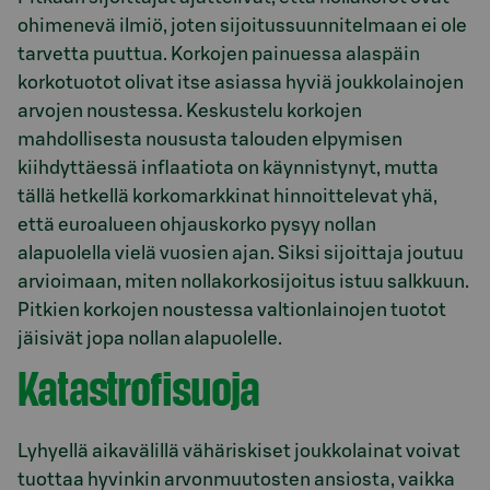
ohimenevä ilmiö, joten sijoitussuunnitelmaan ei ole
tarvetta puuttua. Korkojen painuessa alaspäin
korkotuotot olivat itse asiassa hyviä joukkolainojen
arvojen noustessa. Keskustelu korkojen
mahdollisesta noususta talouden elpymisen
kiihdyttäessä inflaatiota on käynnistynyt, mutta
tällä hetkellä korkomarkkinat hinnoittelevat yhä,
että euroalueen ohjauskorko pysyy nollan
alapuolella vielä vuosien ajan. Siksi sijoittaja joutuu
arvioimaan, miten nollakorkosijoitus istuu salkkuun.
Pitkien korkojen noustessa valtionlainojen tuotot
jäisivät jopa nollan alapuolelle.
Katastrofisuoja
Lyhyellä aikavälillä vähäriskiset joukkolainat voivat
tuottaa hyvinkin arvonmuutosten ansiosta, vaikka