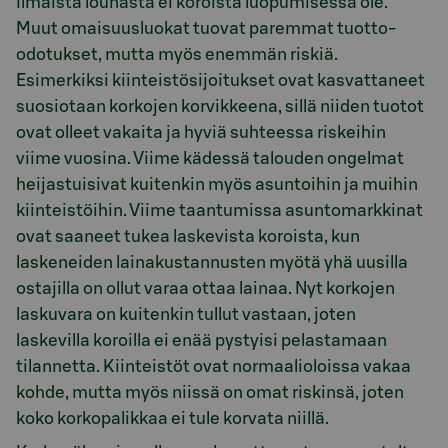
Ilmaista lounasta ei koroista luopumisessa ole.
Muut omaisuusluokat tuovat paremmat tuotto-
odotukset, mutta myös enemmän riskiä.
Esimerkiksi kiinteistösijoitukset ovat kasvattaneet
suosiotaan korkojen korvikkeena, sillä niiden tuotot
ovat olleet vakaita ja hyviä suhteessa riskeihin
viime vuosina. Viime kädessä talouden ongelmat
heijastuisivat kuitenkin myös asuntoihin ja muihin
kiinteistöihin. Viime taantumissa asuntomarkkinat
ovat saaneet tukea laskevista koroista, kun
laskeneiden lainakustannusten myötä yhä uusilla
ostajilla on ollut varaa ottaa lainaa. Nyt korkojen
laskuvara on kuitenkin tullut vastaan, joten
laskevilla koroilla ei enää pystyisi pelastamaan
tilannetta. Kiinteistöt ovat normaalioloissa vakaa
kohde, mutta myös niissä on omat riskinsä, joten
koko korkopalikkaa ei tule korvata niillä.