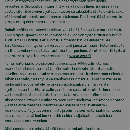
FIM ei vastaa toimenpiteistä, jotka on tehty tämän materiaalin
perusteella. Sijoitustoimintaan liittyy aina taloudellinen riski ja asiakas
vastaa siten itse omien sijoituspäätöstensä taloudellisista tuloksista sekä
näiden vaikutuksesta asiakkaan verotukseen. Tuotto voi jäädä saamatta
ja sijoitetun pääoman voi jopa menettää.
Rahoitusvälineen mennyt kehitys ei välttämättä ohjaa tulevaa kehitystä.
Ennen sijoituspäätöksen tekemistä asiakkaan on syytä tutustua huolella
sijoitusmarkkinoihin ja eri sijoitusvaihtoehtoihin. Asiakkaan tulee
tarvittaessa kääntyä oman veroasiantuntijansa tai muun liiketoimintaa tai
sijoituspalvelua konsultoivan asiantuntijan puoleen. Verotukseen liittyvistä
asioista saa myös lisätietoa osoitteesta
www.vero.fi
.
Tämä materiaali ei ole sijoitustutkimus, vaan FIMin valmistamaa
markkinointiaineistoa, eikä tämän materiaalin valmistamiseen siten
sovelleta sijoitustutkimuksen riippumattomuutta koskevia säännöksiä ja
tähän sääntelyyn sisältyviä kaupankäyntirajoituksia. Tämän materiaalin
mukaiset tiedot eivät ole myöskään sijoituspalvelulain mukaista
sijoitusneuvontaa. Materiaalin valmistamisessa ei ole otettu huomioon
vastaanottajan taloudellista tilannetta tai muita henkilökohtaiseen
tilanteeseen liittyviä olosuhteita, vaan materiaalin tarkoituksena on antaa
yleistä tietoa materiaalin kohteena olevista rahoitusvälineistä /
markkinoista / sijoitustoiminnasta ja toimia siten materiaalin kohteena
olevien rahoitusvälineiden / markkinoiden / sijoitustoimenpiteiden
markkinointimateriaalina.
Sijoituspalvelulain edellyttämät tiedot palveluntarjoajasta,