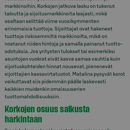
markkinoihin. Korkojen jatkuva lasku on tukenut
taloutta ja sijoitusmarkkinoita laajasti, mikä
osaltaan selittää viime vuosikymmenten
erinomaisia tuottoja. Sijoittajat ovat hakeneet
tuottoja riskisemmiltä markkinoilta, mikä on
nostanut niiden hintoja ja samalla painanut tuotto-
odotuksia. Jos yritysten tulokset tai esimerkiksi
asuntojen vuokrat eivät kasva samaa vauhtia kuin
sijoituskohteiden hinnat nousevat, pienenevät
sijoittajien kassavirtatuotot. Matalina pysyvät korot
vaikuttavat siis pidemmän päälle laskevasti
kaikkien muidenkin omaisuuserien
tuottomahdollisuuksiin.
Korkojen osuus salkusta
harkintaan