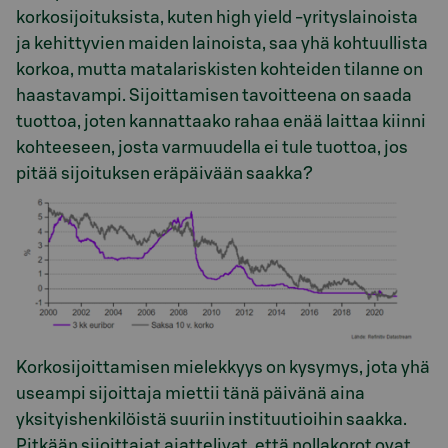
korkosijoituksista, kuten high yield -yrityslainoista
ja kehittyvien maiden lainoista, saa yhä kohtuullista
korkoa, mutta matalariskisten kohteiden tilanne on
haastavampi. Sijoittamisen tavoitteena on saada
tuottoa, joten kannattaako rahaa enää laittaa kiinni
kohteeseen, josta varmuudella ei tule tuottoa, jos
pitää sijoituksen eräpäivään saakka?
Korkosijoittamisen mielekkyys on kysymys, jota yhä
useampi sijoittaja miettii tänä päivänä aina
yksityishenkilöistä suuriin instituutioihin saakka.
Pitkään sijoittajat ajattelivat, että nollakorot ovat