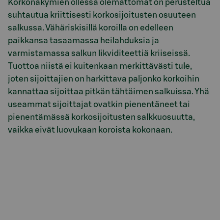
Korkonäkymien ollessa olemattomat on perusteltua
suhtautua kriittisesti korkosijoitusten osuuteen
salkussa. Vähäriskisillä koroilla on edelleen
paikkansa tasaamassa heilahduksia ja
varmistamassa salkun likviditeettiä kriiseissä.
Tuottoa niistä ei kuitenkaan merkittävästi tule,
joten sijoittajien on harkittava paljonko korkoihin
kannattaa sijoittaa pitkän tähtäimen salkuissa. Yhä
useammat sijoittajat ovatkin pienentäneet tai
pienentämässä korkosijoitusten salkkuosuutta,
vaikka eivät luovukaan koroista kokonaan.