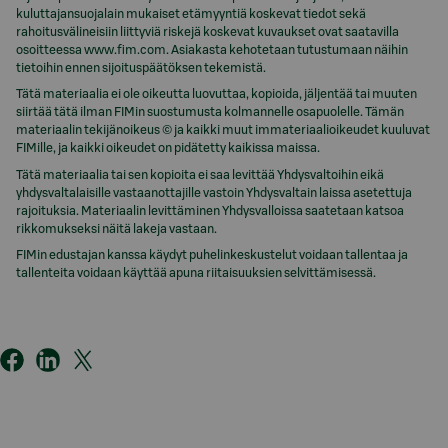
kuluttajansuojalain mukaiset etämyyntiä koskevat tiedot sekä
rahoitusvälineisiin liittyviä riskejä koskevat kuvaukset ovat saatavilla
osoitteessa www.fim.com. Asiakasta kehotetaan tutustumaan näihin
tietoihin ennen sijoituspäätöksen tekemistä.
Tätä materiaalia ei ole oikeutta luovuttaa, kopioida, jäljentää tai muuten
siirtää tätä ilman FIMin suostumusta kolmannelle osapuolelle. Tämän
materiaalin tekijänoikeus © ja kaikki muut immateriaalioikeudet kuuluvat
FIMille, ja kaikki oikeudet on pidätetty kaikissa maissa.
Tätä materiaalia tai sen kopioita ei saa levittää Yhdysvaltoihin eikä
yhdysvaltalaisille vastaanottajille vastoin Yhdysvaltain laissa asetettuja
rajoituksia. Materiaalin levittäminen Yhdysvalloissa saatetaan katsoa
rikkomukseksi näitä lakeja vastaan.
FIMin edustajan kanssa käydyt puhelinkeskustelut voidaan tallentaa ja
tallenteita voidaan käyttää apuna riitaisuuksien selvittämisessä.