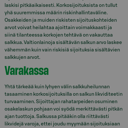
laskisi pitkäaikaisesti. Korkosijoituksista on tullut
yhä suuremmissa määrin riskinhallintaväline.
Osakkeiden ja muiden riskisten sijoituskohteiden
arvot voivat heilahtaa ajoittain voimakkaasti ja
siinä tilanteessa korkojen tehtävä on vakauttaa
salkkua. Valtionlainoja sisältävän salkun arvo laskee
vähemmän kuin vain riskisiä sijoituksia sisältävien
salkkujen arvot.
Varakassa
Yhtä tärkeää kuin lyhyen välin salkkuheilunnan
tasaaminen korkosijoituksilla on salkun likviditeetin
turvaaminen. Sijoittajan rahatarpeiden osuminen
osakelaskun pohjaan voi syödä merkittävästi pitkän
ajan tuottoja. Salkussa pitääkin olla riittävästi
likvidejä varoja, ettei joudu myymään sijoituksiaan