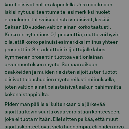
korot olisivat nollan alapuolella. Jos maailmaan
iskisi nyt uusi taantuma tai esimerkiksi huolet
euroalueen tulevaisuudesta viriäisivät, laskisi
Saksan 10 vuoden valtionlainan korko taatusti.
Korko on nyt miinus 0,1 prosenttia, mutta voi hyvin
olla, että korko painuisi esimerkiksi miinus yhteen
prosenttiin. Se tarkoittaisi sijoittajalle lähes
kymmenen prosentin tuottoa valtionlainan
arvonmuutoksen myötä. Samaan aikaan
osakkeiden ja muiden riskisten sijoitusten tuotot
olisivat taloushuolien myötä reilusti miinuksella,
joten valtionlainat pelastaisivat salkun pahimmilta
kokonaistappioilta.
Pidemmän päälle ei kuitenkaan ole järkevää
sijoittaa kovin suurta osaa varoistaan kohteeseen,
joka ei tuota mitään. Ellei sitten pelkää, että muut
sijoituskohteet ovat vielä huonompia, eli niiden arvo