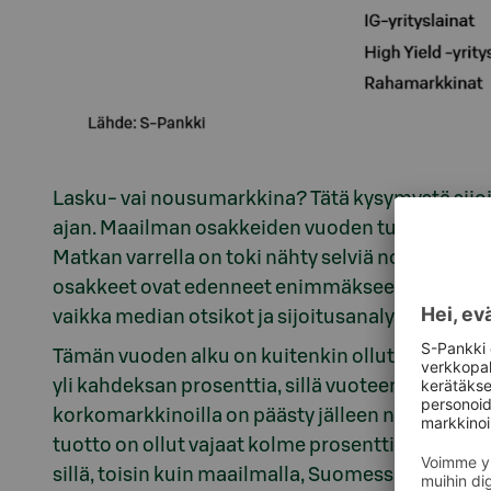
Lasku- vai nousumarkkina? Tätä kysymystä sijoit
ajan. Maailman osakkeiden vuoden tuotto on vaja
Matkan varrella on toki nähty selviä nousupyrä
osakkeet ovat edenneet enimmäkseen kapeassa 
vaikka median otsikot ja sijoitusanalyysit ovat k
Tämän vuoden alku on kuitenkin ollut hyvää aika
yli kahdeksan prosenttia, sillä vuoteen lähdetti
korkomarkkinoilla on päästy jälleen nauttimaan 
tuotto on ollut vajaat kolme prosenttia. Suomi-os
sillä, toisin kuin maailmalla, Suomessa osakkee