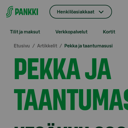
Siirry suoraan sisältöön
Henkilöasiakkaat
Tilit ja maksut
Verkkopalvelut
Kortit
Etusivu
Artikkelit
Pekka ja taantumasusi
PEKKA JA
TAANTUMA