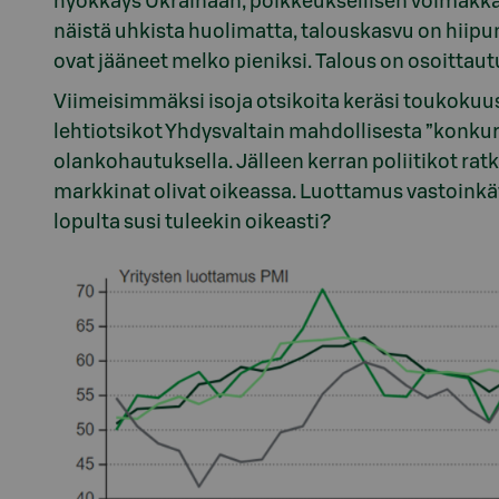
hyökkäys Ukrainaan, poikkeuksellisen voimakkaa
näistä uhkista huolimatta, talouskasvu on hiipun
ovat jääneet melko pieniksi. Talous on osoittau
Viimeisimmäksi isoja otsikoita keräsi toukokuus
lehtiotsikot Yhdysvaltain mahdollisesta ”konkurs
olankohautuksella. Jälleen kerran poliitikot rat
markkinat olivat oikeassa. Luottamus vastoinkä
lopulta susi tuleekin oikeasti?