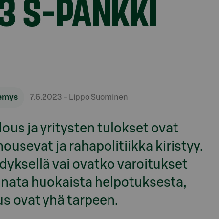
3 S-PANKKI
emys
7.6.2023
- Lippo Suominen
lous ja yritysten tulokset ovat
ousevat ja rahapolitiikka kiristyy.
dyksellä vai ovatko varoitukset
kannata huokaista helpotuksesta,
us ovat yhä tarpeen.