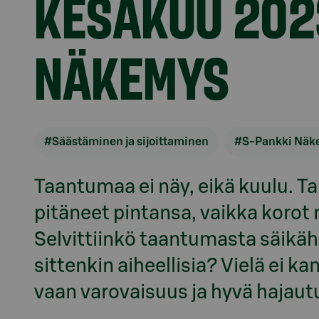
KESÄKUU 202
NÄKEMYS
#Säästäminen ja sijoittaminen
#S-Pankki Näk
Taantumaa ei näy, eikä kuulu. Ta
pitäneet pintansa, vaikka korot n
Selvittiinkö taantumasta säikäh
sittenkin aiheellisia? Vielä ei 
vaan varovaisuus ja hyvä hajaut