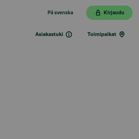
På svenska
Kirjaudu
Asiakastuki
Toimipaikat