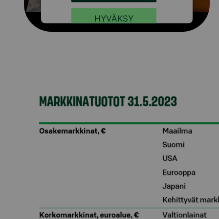
HYVÄKSY