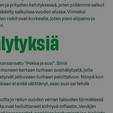
 ja yritysten kehityksessä, joten pidämme salkut
äädelty salkuissa vuoden alussa. Viimeksi
 riskit ovat korkealla, joten pieni alipaino ja
n.
lytyksiä
kansansatu ”Pekka ja susi”. Siinä
oneen kertaan turhaan susihälytystä, jolla
lästyivät jatkuvaan turhaan pelotteluun. Niinpä kun
kukaan ei enää välittänyt, vaan susi sai tehdä
utta jo reilun vuoden verran talouden törmätessä
ta ovat heiluttaneet kiihtyvä inflaatio, Venäjän