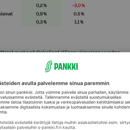
tajat ovat pohdiskelleet jälleen viimeisen vuoden
a kaksi prosenttia eli lopputulema on vaisu.
hdyksiä sekä reippaita laskuja. Kokonaisuudessaan
vaihteluvälissä pomppien ilman suurta draamaa,
aivelleet hurjia muutoksia kerta toisensa jälkeen.
a sijoittajille. Maailman osakkeet ovat kohonneet
in juuri markkinoiden aallonpohjasta. Myös
tuotoista, sillä hyvin hajautetun korkosalkun
ake-sijoittajan ajat eivät ole olleet yhtä ruusuiset,
t ovat tänä vuonna parin prosentin pakkasella