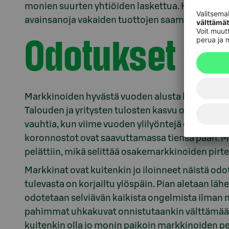
monien suurten yhtiöiden laskettua. Hajautus j
avainsanoja vakaiden tuottojen saamisessa.
Odotukset ku
Markkinoiden hyvästä vuoden alusta huolimatta 
Talouden ja yritysten tulosten kasvu on takunnut
vauhtia, kun viime vuoden ylilyöntejä energian j
koronnostot ovat saavuttamassa tiensä pään. M
pelättiin, mikä selittää osakemarkkinoiden pirte
Markkinat ovat kuitenkin jo iloinneet näistä od
tulevasta on korjailtu ylöspäin. Pian aletaan lä
odotetaan selviävän kaikista ongelmista ilman m
pahimmat uhkakuvat onnistutaankin välttämään, j
kuitenkin olla jo monin paikoin markkinoiden peru