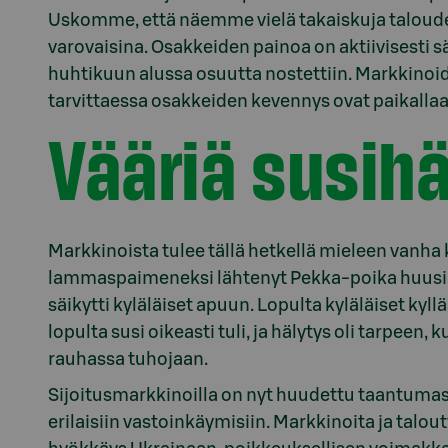
Uskomme, että näemme vielä takaiskuja talouden
varovaisina. Osakkeiden painoa on aktiivisesti s
huhtikuun alussa osuutta nostettiin. Markkinoiden
tarvittaessa osakkeiden kevennys ovat paikallaa
Vääriä susihä
Markkinoista tulee tällä hetkellä mieleen vanha 
lammaspaimeneksi lähtenyt Pekka-poika huusi m
säikytti kyläläiset apuun. Lopulta kyläläiset kyl
lopulta susi oikeasti tuli, ja hälytys oli tarpeen, 
rauhassa tuhojaan.
Sijoitusmarkkinoilla on nyt huudettu taantumas
erilaisiin vastoinkäymisiin. Markkinoita ja talout