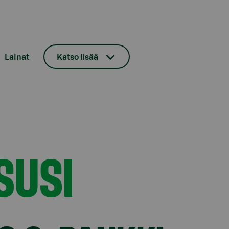
Lainat
Katso lisää
SUSI