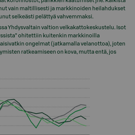
t koronnostot, pankkien kaatumiset jne. Kaikista
ut vain maltillisesti ja markkinoiden heilahdukset
tunut selkeästi pelättyä vahvemmaksi.
sa Yhdysvaltain valtion velkakattokeskustelu. Isot
sista” ohitettiin kuitenkin markkinoilla
kaisivatkin ongelmat (jatkamalla velanottoa), joten
ymisten ratkeamiseen on kova, mutta entä, jos