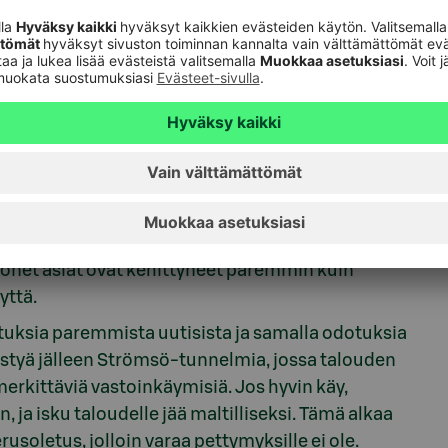
a maailmalle meneminen ovatkin olleet
rissa
emme vielä julista pysyvää nousuilotulitusta.
. Hyvä uutinen on, että inflaatio laskee nyt kovaa
a ruoan hinnoissa korjataan alaspäin. Siten
onet asiat ovat kehittyneet paremmin kuin
yttä.
otuksia paremmista uutisista ja samalla odotuksia
hestyä jälleen Strömsö-tunnelmia, jossa talouden
erkittäviä vastoinkäymisiä. Jos hyvin käy,
a isku taloudelle jää maltilliseksi. Tämä alkaa
soletus, jolloin varaa pettymyksille ei ole.