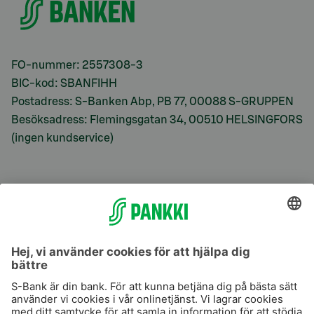
FO-nummer: 2557308-3
BIC-kod: SBANFIHH
Postadress: S-Banken Abp, PB 77, 00088 S-GRUPPEN
Besöksadress: Flemingsgatan 34, 00510 HELSINGFORS
(ingen kundservice)
S-Prime
S-Prime 2,0 %