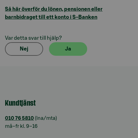
Så här överför du lönen, pensionen eller
barnbidraget till ett konto i S-Banken
Var detta svar till hjälp?
Nej
Ja
Kundtjänst
010 76 5810
(lna/mta)
må–fr kl. 9–16