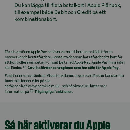
Du kan lägga till flera betalkort i Apple Plånbok,
till exempel både Debit och Credit på ett
kombinationskort.
Model.AnchorLinkTargetDescription sarskilda-villko
För att använda Apple Pay behöver du ha ett kort som stöds från en
medverkande kortutfärdare. Kontakta den som har utfärdat ditt kort för
att kontrollera om det är kompatibelt med Apple Pay. Apple Pay finns inte i
alla länder.
Se vilka länder och regioner som har stöd för Apple Pay
.
Funktionerna kan ändras. Vissa funktioner, appar och tjänster kanske inte
finns i alla länder eller på alla
språk och kan kräva särskild mjuk- och hårdvara. Du hittar mer
information på
Tillgängliga funktioner
.
Så här aktiverar du Apple