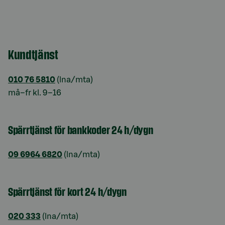
Kundtjänst
010 76 5810
(lna/mta)
må–fr kl. 9–16
Spärrtjänst för bankkoder 24 h/dygn
09 6964 6820
(lna/mta)
Spärrtjänst för kort 24 h/dygn
020 333
(lna/mta)