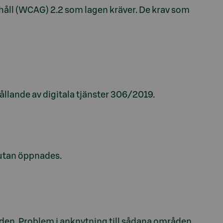
nehåll (WCAG) 2.2 som lagen kräver. De krav som
hållande av digitala tjänster 306/2019.
grutan öppnades.
den. Problem i anknytning till sådana områden