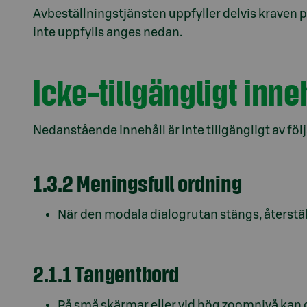
Avbeställningstjänsten uppfyller delvis kraven p
inte uppfylls anges nedan.
Icke-tillgängligt inne
Nedanstående innehåll är inte tillgängligt av föl
1.3.2 Meningsfull ordning
När den modala dialogrutan stängs, återstäl
2.1.1 Tangentbord
På små skärmar eller vid hög zoomnivå kan