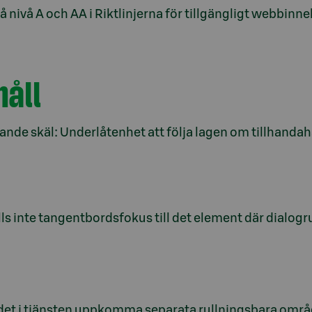
å nivå A och AA i Riktlinjerna för tillgängligt webbin
håll
jande skäl: Underlåtenhet att följa lagen om tillhanda
ls inte tangentbordsfokus till det element där dialo
 det i tjänsten uppkomma separata rullningsbara områ