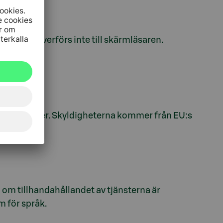
rda valet överförs inte till skärmläsaren.
vissa tjänster. Skyldigheterna kommer från EU:s
italiserat.
 om tillhandahållandet av tjänsterna är
 för språk.