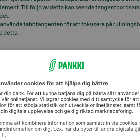
 element. Till följd av detta kan seende tangentbords
det.
nvända tabbtangenten för att fokusera på rullningsb
e detta.
 minuter, och det är inte möjligt att stänga av, juster
ch efter det loggas användaren ut ur tjänsten automat
 den modala dialogrutan, läser inte skärmläsaren upp t