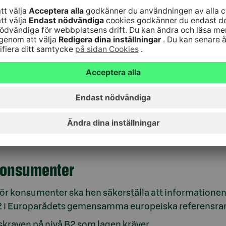
ärelement och texter. En del texter som gäller det gjo
äggskrav
innehåller särskilda tilläggskrav och skyldigheter för 
människors jämlikhet i ett samhälle som blir allt mer dig
 konsumenter
för konsumenter ska hen säkerställa att informationen
B2 i Europarådets gemensamma europeiska referensram
kraven på nivå B2 som lagen kräver.