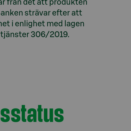
r från det att produkten 
Banken strävar efter att 
het i enlighet med lagen 
a tjänster 306/2019.
tsstatus