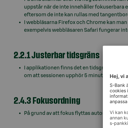
uppstår när de inte innehåller fokuserbara
eftersom de inte kan rullas med tangentbor
I webbläsarna Firefox och Chrome kan man a
exempelvis webbläsaren Safari fungerar int
2.2.1 Justerbar tidsgräns
I applikationen finns det en tidsgräns på 60
om att sessionen upphör 5 minuter innan, o
2.4.3 Fokusordning
På grund av att fokus flyttas automatiskt i