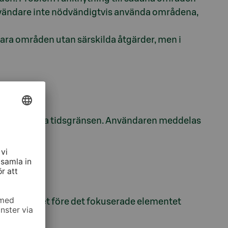
användare inte nödvändigtvis använda områdena,
ara områden utan särskilda åtgärder, men i
a eller förlänga tidsgränsen. Användaren meddelas
iskt.
extinnehållet före det fokuserade elementet