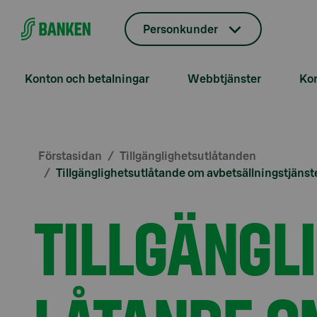
Gå direkt till innehållet
Personkunder
Konton och betalningar
Webbtjänster
Kor
Förstasidan
Tillgänglighetsutlåtanden
Tillgänglighetsutlåtande om avbetsällningstjänst
TILLGÄNGL