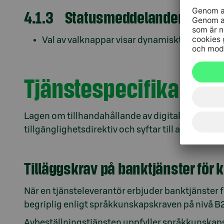
4.1.3 Statusmeddelanden
Val av valknappar visar dynamiskt nya formul
Tjänstespecifika till
Lagen om tillhandahållande av digitala tjänster 
tillgänglighetsdirektiv och syftar till att främja 
Tilläggskrav på banktjänster för
När en tjänsteleverantör erbjuder banktjänster 
begriplig enligt språkkunskapskraven på nivå 
Avbeställningstjänsten uppfyller språkkunskaps