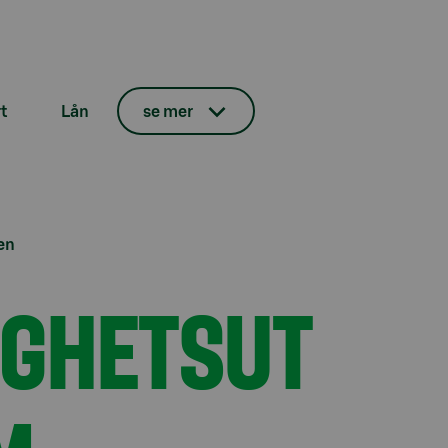
t
Lån
se mer
en
IGHETSUT