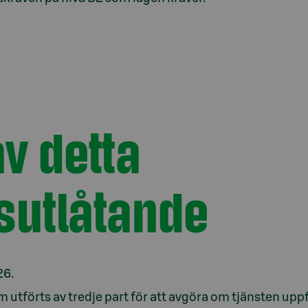
v detta
tsutlåtande
26.
 utförts av tredje part för att avgöra om tjänsten uppf