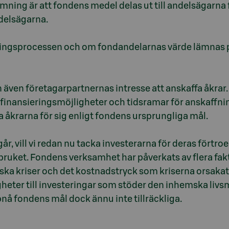
ömning är att fondens medel delas ut till andelsägarna f
ndelsägarna.
lingsprocessen och om fondandelarnas värde lämnas 
n även företagarpartnernas intresse att anskaffa åkrar
a finansieringsmöjligheter och tidsramar för anskaffn
 åkrarna för sig enligt fondens ursprungliga mål.
år, vill vi redan nu tacka investerarna för deras förtr
bruket. Fondens verksamhet har påverkats av flera fak
ska kriser och det kostnadstryck som kriserna orsakat
heter till investeringar som stöder den inhemska liv