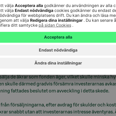
 Fondbolag Ab ett beslut om att avveckla S-Banken Å
Trots att vi har försökt förbättra fondens lönsamhet ge
llväxt har inte kunnat uppnås och kan inte heller upp
att sälja de åkrar som fonden äger, vilket skulle minsk
n skulle därmed gradvis försämra investerarnas avkastn
dning fattades beslutet om avveckling i detta skede.
rån försäljningarna, efter avdrag för skulder och kostn
krar snabbt utan att investerarnas intresse äventyras.