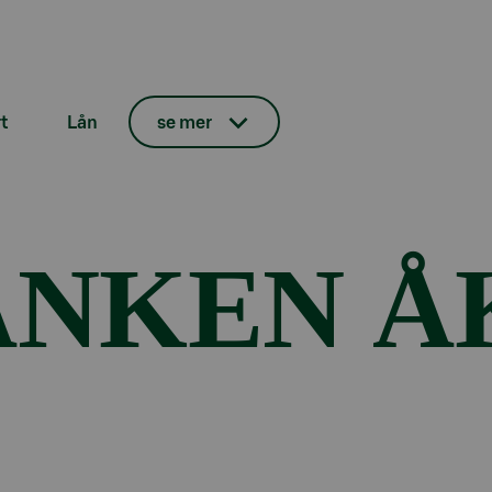
t
Lån
se mer
ANKEN Å