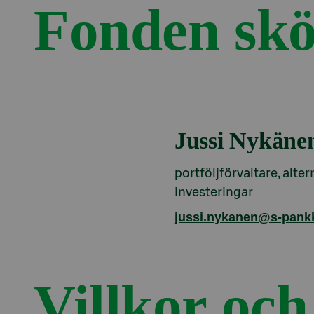
Fonden skö
Jussi Nykäne
portföljförvaltare, alter
investeringar
jussi.nykanen@s-pankki
Villkor oc
Avsnitt med titel Villkor och dokument