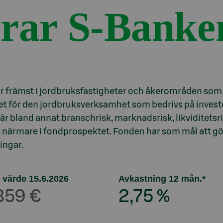
erar S-Banke
 främst i jordbruksfastigheter och åkerområden som f
tet för den jordbruksverksamhet som bedrivs på inves
är bland annat branschrisk, marknadsrisk, likviditetsri
ärmare i fondprospektet. Fonden har som mål att göra 
ingar.
 värde 15.6.2026
Avkastning 12 mån.*
359 €
2,75 %