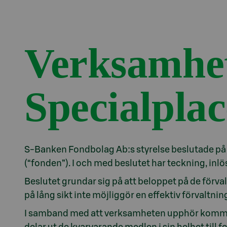
Verksamhet
Specialpla
S-Banken Fondbolag Ab:s styrelse beslutade på
(“fonden”). I och med beslutet har teckning, inl
Beslutet grundar sig på att beloppet på de förva
på lång sikt inte möjliggör en effektiv förvaltn
I samband med att verksamheten upphör kommer vi
delar ut de kvarvarande medlen i sin helhet till 