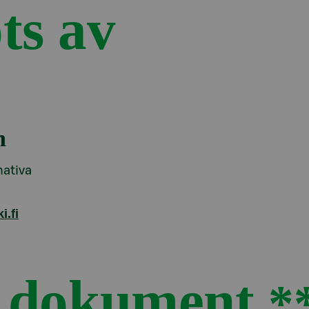
ts av
n
nativa
.fi
h dokument
*