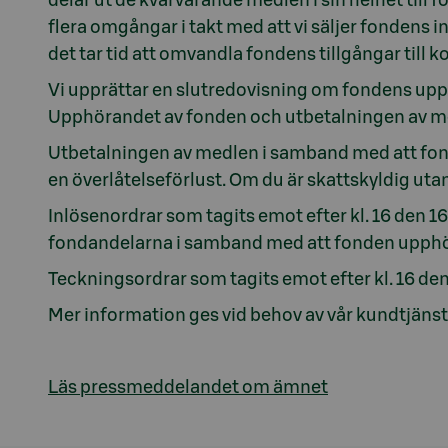
flera omgångar i takt med att vi säljer fondens i
det tar tid att omvandla fondens tillgångar till k
Vi upprättar en slutredovisning om fondens upphö
Upphörandet av fonden och utbetalningen av me
Utbetalningen av medlen i samband med att fon
en överlåtelseförlust. Om du är skattskyldig ut
Inlösenordrar som tagits emot efter kl. 16 den 1
fondandelarna i samband med att fonden upphör
Teckningsordrar som tagits emot efter kl. 16 de
Mer information ges vid behov av vår kundtjänst
Läs pressmeddelandet om ämnet