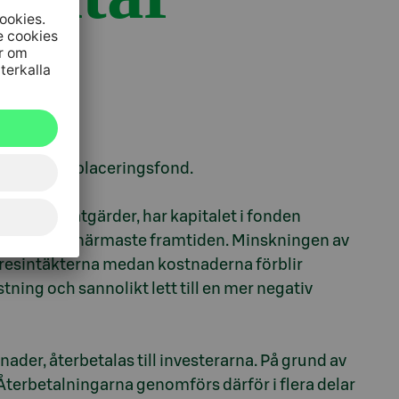
ker Specialplaceringsfond.
nom flera åtgärder, har kapitalet i fonden
nås inom den närmaste framtiden. Minskningen av
a hyresintäkterna medan kostnaderna förblir
ing och sannolikt lett till en mer negativ
ader, återbetalas till investerarna. På grund av
 Återbetalningarna genomförs därför i flera delar