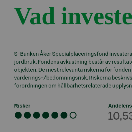
Vad invest
Avsnitt med titel Presentation
S-Banken Åker Specialplaceringsfond investerar
jordbruk. Fondens avkastning består av resulta
objekten. De mest relevanta riskerna för fonden 
värderings-/bedömningsrisk. Riskerna beskrivs n
förordningen om hållbarhetsrelaterade upplysn
Risker
Andelens
10,5