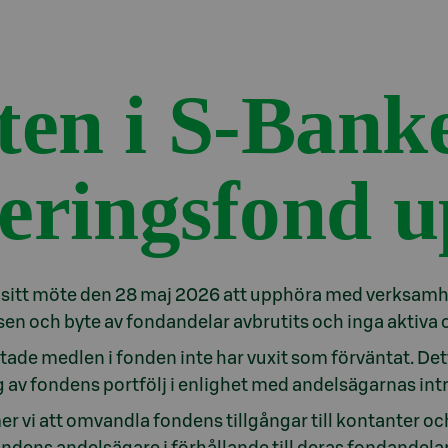
en i S-Bank
ceringsfond 
 sitt möte den 28 maj 2026 att upphöra med verksamh
ösen och byte av fondandelar avbrutits och inga aktiva 
ltade medlen i fonden inte har vuxit som förväntat. De
ing av fondens portfölj i enlighet med andelsägarnas in
 att omvandla fondens tillgångar till kontanter och 
fondens andelsägare i förhållande till deras fondandelar