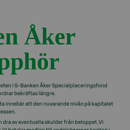
en Åker
upphör
eten i S-Banken Åker Specialplaceringsfond
ordrar bekräftas längre.
tta innebär att den nuvarande nivån på kapitalet
tressen.
dra av eventuella skulder från beloppet. Vi
. Vi betalar medlen till andelsägarnas konton i