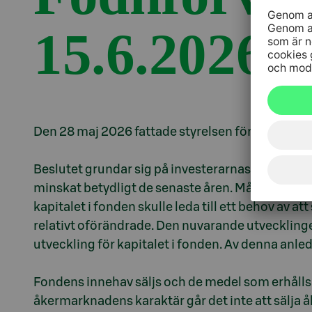
15.6.2026
Den 28 maj 2026 fattade styrelsen för S-Banken
Beslutet grundar sig på investerarnas intresse. 
minskat betydligt de senaste åren. Målen för ti
kapitalet i fonden skulle leda till ett behov av 
relativt oförändrade. Den nuvarande utvecklinge
utveckling för kapitalet i fonden. Av denna anle
Fondens innehav säljs och de medel som erhålls f
åkermarknadens karaktär går det inte att sälja å