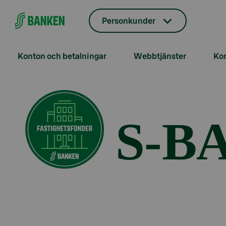
Gå direkt till innehållet
Personkunder
Konton och betalningar
Webbtjänster
Kor
S-B