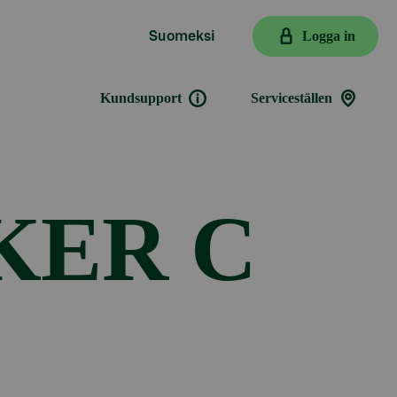
Logga in
Suomeksi
Kundsupport
Serviceställen
KER C