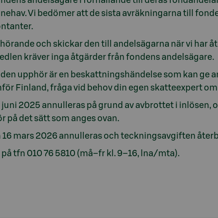
nnehav. Vi bedömer att de sista avräkningarna till fond
ontanter.
rande och skickar den till andelsägarna när vi har åt
dlen kräver inga åtgärder från fondens andelsägare.
den upphör är en beskattningshändelse som kan ge and
anför Finland, fråga vid behov din egen skatteexpert 
6 juni 2025 annulleras på grund av avbrottet i inlösen
 på det sätt som anges ovan.
n 16 mars 2026 annulleras och teckningsavgiften återb
 på tfn
010 76 5810
(må–fr kl. 9–16, lna/mta).