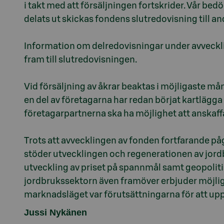
i takt med att försäljningen fortskrider. Vår bed
delats ut skickas fondens slutredovisning till a
Information om delredovisningar under avveck
fram till slutredovisningen.
Vid försäljning av åkrar beaktas i möjligaste må
en del av företagarna har redan börjat kartlägg
företagarpartnerna ska ha möjlighet att anskaffa
Trots att avvecklingen av fonden fortfarande påg
stöder utvecklingen och regenerationen av jord
utveckling av priset på spannmål samt geopoliti
jordbrukssektorn även framöver erbjuder möjlig
Jussi Nykänen