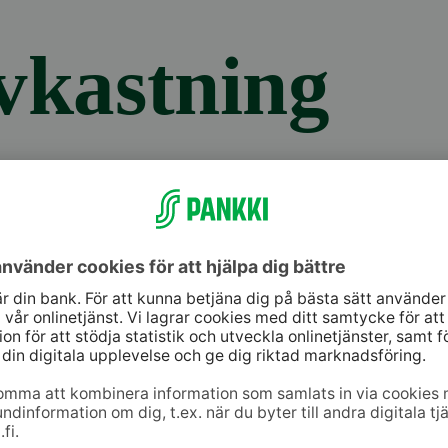
avkastning
v utbetald avkastning)
Visa i:
1 år
3 år
max
%
ltarens komm