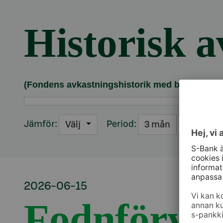
Historisk 
Avsnitt med titel Historisk avkastning
(Fondens avkastningshistorik med beaktande a
Jämför:
Period:
Välj
3 mån
6 mån
2026-06-15
Fodnförva