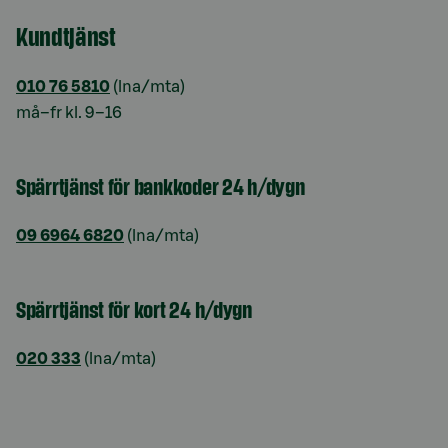
Kundtjänst
010 76 5810
(lna/mta)
må–fr kl. 9–16
Spärrtjänst för bankkoder 24 h/dygn
09 6964 6820
(lna/mta)
Spärrtjänst för kort 24 h/dygn
020 333
(lna/mta)