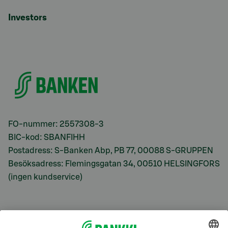
Investors
FO-nummer: 2557308-3
BIC-kod: SBANFIHH
Postadress: S-Banken Abp, PB 77, 00088 S-GRUPPEN
Besöksadress: Flemingsgatan 34, 00510 HELSINGFORS
(ingen kundservice)
S-Prime