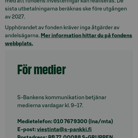
med att fondens investeringar kan realiseras. De
sista utbetalningarna beräknas ske före utgången
av 2027.
Upphörandet av fonden kräver inga åtgärder av
andelsägarna.
Mer information hittar du på fondens
webbplats.
För medier
S-Bankens kommunikation betjänar
medierna vardagar kl. 9–17.
Medietelefon: 010 767 9300 (lna/mta)
E-post:
viestinta@s-pankki.fi
Postadress: PB 77, 00088 S-GRUPPEN