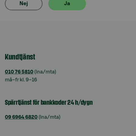
Nej
Ja
Kundtjänst
010 76 5810
(lna/mta)
må–fr kl. 9–16
Spärrtjänst för bankkoder 24 h/dygn
09 6964 6820
(lna/mta)