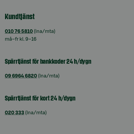
Kundtjänst
010 76 5810
(lna/mta)
må–fr kl. 9–16
Spärrtjänst för bankkoder 24 h/dygn
09 6964 6820
(lna/mta)
Spärrtjänst för kort 24 h/dygn
020 333
(lna/mta)