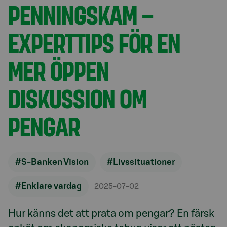
PENNINGSKAM –
EXPERTTIPS FÖR EN
MER ÖPPEN
DISKUSSION OM
PENGAR
#S-Banken Vision
#Livssituationer
#Enklare vardag
2025-07-02
Hur känns det att prata om pengar? En färsk