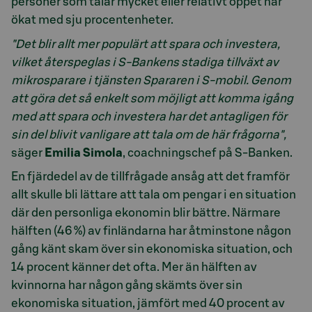
personer som talar mycket eller relativt öppet har
ökat med sju procentenheter.
"Det blir allt mer populärt att spara och investera,
vilket återspeglas i S-Bankens stadiga tillväxt av
mikrosparare i tjänsten Spararen i S-mobil. Genom
att göra det så enkelt som möjligt att komma igång
med att spara och investera har det antagligen för
sin del blivit vanligare att tala om de här frågorna",
säger
Emilia Simola
, coachningschef på S-Banken.
En fjärdedel av de tillfrågade ansåg att det framför
allt skulle bli lättare att tala om pengar i en situation
där den personliga ekonomin blir bättre. Närmare
hälften (46 %) av finländarna har åtminstone någon
gång känt skam över sin ekonomiska situation, och
14 procent känner det ofta. Mer än hälften av
kvinnorna har någon gång skämts över sin
ekonomiska situation, jämfört med 40 procent av