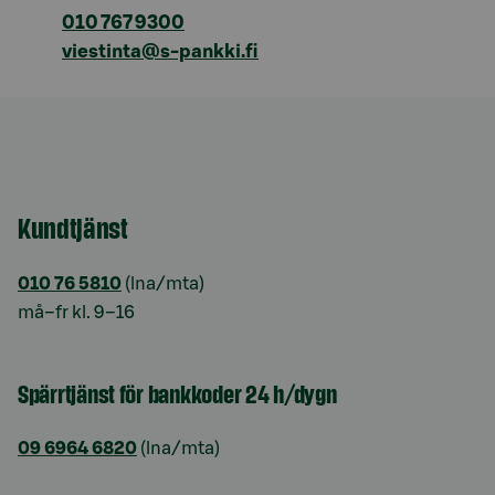
010 767 9300
viestinta@s-pankki.fi
Kundtjänst
010 76 5810
(lna/mta)
må–fr kl. 9–16
Spärrtjänst för bankkoder 24 h/dygn
09 6964 6820
(lna/mta)