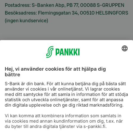
Postadress: S-Banken Abp, PB 77, 00088 S-GRUPPEN
Besöksadress: Flemingsgatan 34, 00510 HELSINGFORS
(ingen kundservice)
S-Prime
S-Prime 2,0 %
Användarvillkor