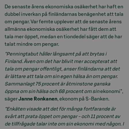
De senaste årens ekonomiska osäkerhet har haft en
dubbel inverkan på finländarnas benägenhet att tala
om pengar. Var femte upplever att de senaste årens
allmänna ekonomiska osäkerhet har fått dem att
tala mer öppet, medan en tiondedel säger att de har
talat mindre om pengar.
"Penningtabut håller långsamt på att brytas i
Finland. Även om det har blivit mer accepterat att
tala om pengar offentligt, anser finländarna att det
är lättare att tala om sin egen hälsa än om pengar.
Sammanlagt 75 procent är åtminstone ganska
öppna om sin hälsa och 68 procent om sin
ekonomi",
säger
Janne Ronkanen
, ekonom på S-Banken.
"Enkäten visade att det för många fortfarande är
svårt att prata öppet om pengar - och 11 procent av
de tillfrågade talar inte om sin ekonomi med någon. I