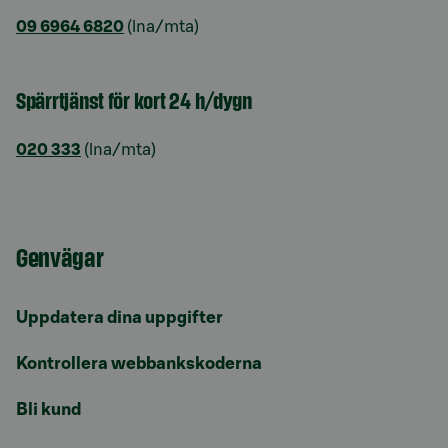
09 6964 6820
(lna/mta)
Spärrtjänst för kort 24 h/dygn
020 333
(lna/mta)
Genvägar
Uppdatera dina uppgifter
Kontrollera webbankskoderna
Bli kund