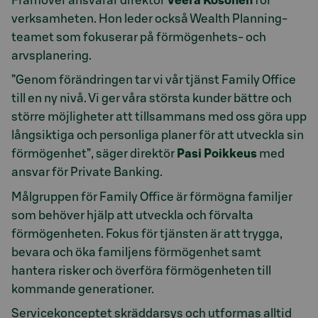
Framöver ansvarar direktör
Veera Kosonen
för
verksamheten. Hon leder också Wealth Planning-
teamet som fokuserar på förmögenhets- och
arvsplanering.
”Genom förändringen tar vi vår tjänst Family Office
till en ny nivå. Vi ger våra största kunder bättre och
större möjligheter att tillsammans med oss göra upp
långsiktiga och personliga planer för att utveckla sin
förmögenhet”, säger direktör
Pasi Poikkeus
med
ansvar för Private Banking.
Målgruppen för Family Office är förmögna familjer
som behöver hjälp att utveckla och förvalta
förmögenheten. Fokus för tjänsten är att trygga,
bevara och öka familjens förmögenhet samt
hantera risker och överföra förmögenheten till
kommande generationer.
Servicekonceptet skräddarsys och utformas alltid