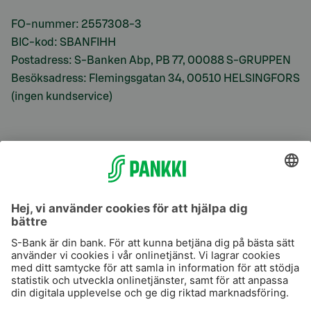
FO-nummer: 2557308-3
BIC-kod: SBANFIHH
Postadress: S-Banken Abp, PB 77, 00088 S-GRUPPEN
Besöksadress: Flemingsgatan 34, 00510 HELSINGFORS
(ingen kundservice)
S-Prime
S-Prime 2,0 %