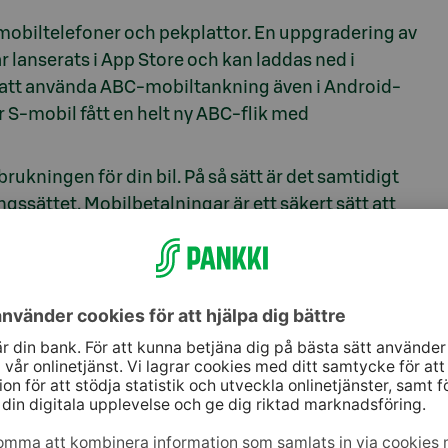
mobiltelefoner och pekplattor. En uppgradering av
lanserats i App Store och kan laddas ned i
t att använda ABC-mobiltankning även i Android-
S-mobil fått en helt ny ABC-flik med
ukningen för din bil. På så sätt är det samtidigt
ssättet. Mobilbetalningar är ett säkert sätt att
 telefon förkommer.
nda appen för mobiltankning. Betalkortet är
.