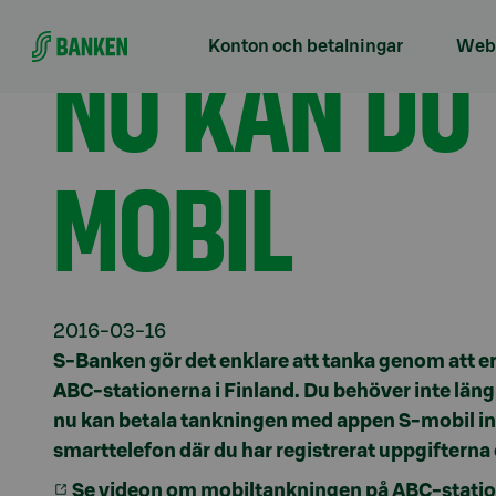
Gå direkt till innehållet
Förstasidan
Aktuellt
Nu kan du också tanka me
NU KAN DU
Konton och betalningar
Webb
MOBIL
2016-03-16
S-Banken gör det enklare att tanka genom att er
ABC-stationerna i Finland. Du behöver inte längr
nu kan betala tankningen med appen S-mobil inn
smarttelefon där du har registrerat uppgiftern
Se videon om mobiltankningen på ABC-station