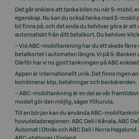
Det går enklare att tanka bilen nu när S-mobil, en
egenskap. Nu kan du också tanka med S-mobil p
bil finns på, och det enda du behöver göra är at
automatiskt från ditt betalkort. Du behöver klick
– Vid ABC-mobiltankning har du ett skede färre
betalkortet i automaten längre. Vi på S-Banken v
Därför har vi nu gjort tankningen på ABC enklast
Appen är internationellt unik. Det finns ingen 
kombinerar köp, betalningar och bankärenden.
– ABC-mobiltankning är en del av vår framtidsv
modell gör den möjlig, säger Ylihurula.
Till en början kan du använda ABC-mobiltankni
huvudstadsregionen: ABC Deli i Kånala, ABC De
Automat i Otnäs och ABC Deli i Norra Hagalund.
ABC-stationer i Finland.