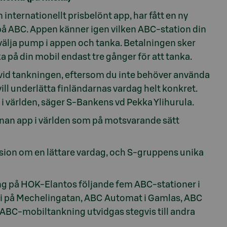
 internationellt prisbelönt app, har fått en ny
å ABC. Appen känner igen vilken ABC-station din
t välja pump i appen och tanka. Betalningen sker
a på din mobil endast tre gånger för att tanka.
 vid tankningen, eftersom du inte behöver använda
ill underlätta finländarnas vardag helt konkret.
 i världen, säger S-Bankens vd Pekka Ylihurula.
annan app i världen som på motsvarande sätt
ision om en lättare vardag, och S-gruppens unika
ng på HOK-Elantos följande fem ABC-stationer i
li på Mechelingatan, ABC Automat i Gamlas, ABC
 ABC-mobiltankning utvidgas stegvis till andra