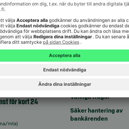
jänst
Genvägar
10
(lna/mta)
Uppdatera dina uppg
9–16
Kontrollera
änst för bankkoder 24
webbankskoderna
Bli kund
6820
(lna/mta)
Serviceavgifter
Vanliga frågor
nst för kort 24
Säker hantering av
bankärenden
lna/mta)