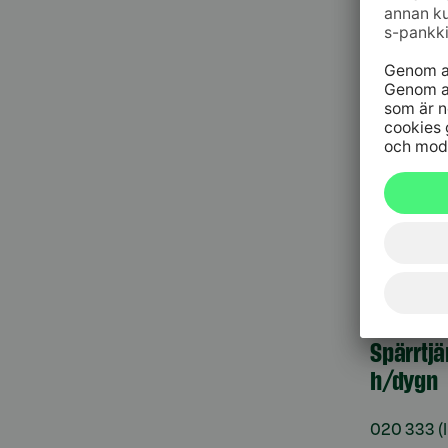
Kundt
010 76 58
må–fr kl. 
Spärrtj
h/dygn
09 6964 
Spärrtjä
h/dygn
020 333
(