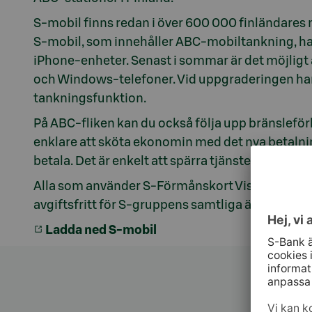
S-mobil finns redan i över 600 000 finländares 
S-mobil, som innehåller ABC-mobiltankning, har 
iPhone-enheter. Senast i sommar är det möjlig
och Windows-telefoner. Vid uppgraderingen har 
tankningsfunktion.
På ABC-fliken kan du också följa upp bränsleförbr
enklare att sköta ekonomin med det nya betalning
betala. Det är enkelt att spärra tjänsten om din
Alla som använder S-Förmånskort Visa kan anvä
avgiftsfritt för S-gruppens samtliga ägarkunder
Ladda ned S-mobil