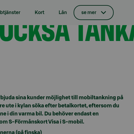
d S-mobil
 OCKSÅ TANK
tjänster
Kort
Lån
se mer
bjuda sina kunder möjlighet till mobiltankning på
e ute i kylan söka efter betalkortet, eftersom du
e i din varma bil. Du behöver endast en
a om S-Förmånskort Visa i S-mobil.
erna (på finska)