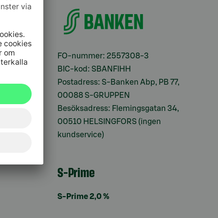
ifter
FO-nummer: 2557308-3
BIC-kod: SBANFIHH
Postadress: S-Banken Abp, PB 77,
00088 S-GRUPPEN
Besöksadress: Flemingsgatan 34,
00510 HELSINGFORS (ingen
kundservice)
S-Prime
S-Prime 2,0 %