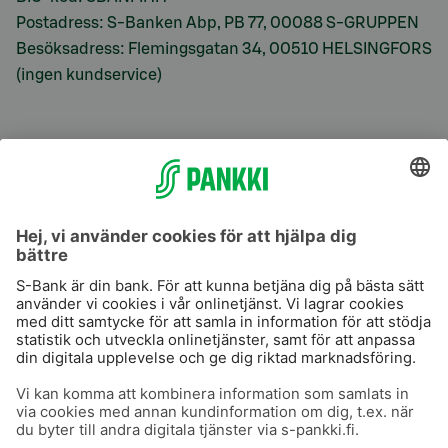
Postadress: S-Banken Abp, PB 77, 00088 S-GRUPPEN
Besöksadress: Flemingsgatan 34, 00510 HELSINGFORS
(ingen kundservice)
S-Prime
S-Prime 2,0 %
Användarvillkor