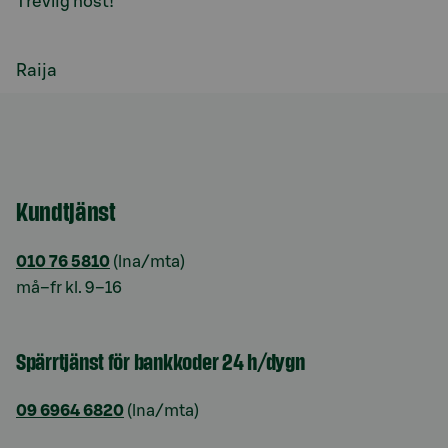
Trevlig höst!
Raija
Kundtjänst
010 76 5810
(lna/mta)
må–fr kl. 9–16
Spärrtjänst för bankkoder 24 h/dygn
09 6964 6820
(lna/mta)