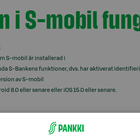
en i S-mobil fun
t
m S-mobil är installerad i
nda S-Bankens funktioner, dvs. har aktiverat identifier
ersion av S-mobil
d 8.0 eller senare eller iOS 15.0 eller senare.