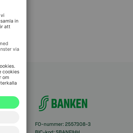
ifter
FO-nummer: 2557308-3
BIC-kod: SBANFIHH