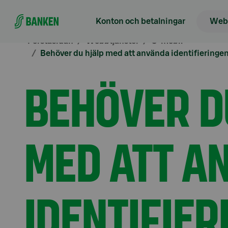
Gå direkt till innehållet
Konton och betalningar
Webb
Förstasidan
Webbtjänster
S-mobil
Behöver du hjälp med att använda identifieringen
BEHÖVER D
MED ATT A
IDENTIFIER