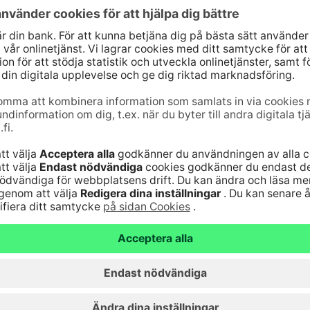
jänst
Genvägar
10
(lna/mta)
Uppdatera dina uppg
9–16