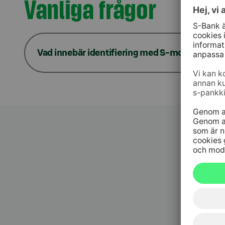
Vanliga frågor
Vad innebär identifiering med S-mobil?
Kundt
010 76 58
må–fr kl. 