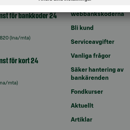
Kontrollera
änst för bankkoder 24
webbankskoderna
Bli kund
6820
(lna/mta)
Serviceavgifter
Vanliga frågor
nst för kort 24
Säker hantering av
bankärenden
lna/mta)
Fondkurser
Aktuellt
Artiklar