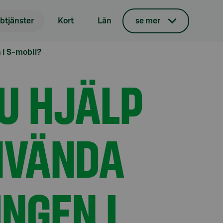
tjänster
Kort
Lån
se mer
 i S-mobil?
U HJÄLP
NVÄNDA
INGEN I