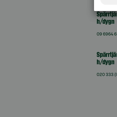
Spärrtj
h/dygn
09 6964 
Spärrtjä
h/dygn
020 333
(