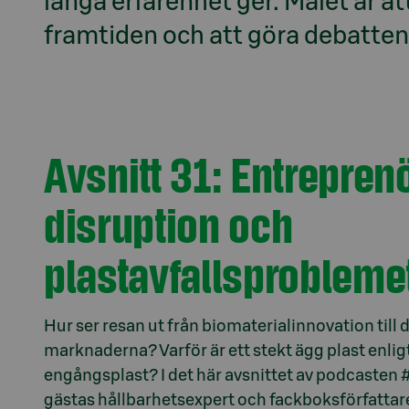
långa erfarenhet ger. Målet är at
framtiden och att göra debatten 
Avsnitt 31: Entrepren
disruption och
plastavfallsprobleme
Hur ser resan ut från biomaterialinnovation till 
marknaderna? Varför är ett stekt ägg plast enlig
engångsplast? I det här avsnittet av podcaste
gästas hållbarhetsexpert och fackboksförfatta