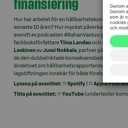
finansiering
Hur har arbetet för en hållbarhetskonsult förän
senaste 10 åren? Hur mycket påverkar ESG värde
avsnitt av podcasten #RahanVastuu gästas håll
fackboksförfattare
Tiina Landau
och investerin
Leskinen
av
Jussi Nokkala
, partner på PwC. Me
de den dubbelriktade konsekvensbedömning so
direktivet om hållbarhetsrapportering och de 
lagstiftningen innebär för både företag och inve
Lyssna på avsnittet:
Spotify
|
Apple Podcas
Titta på avsnittet:
YouTube
(undertexter komm