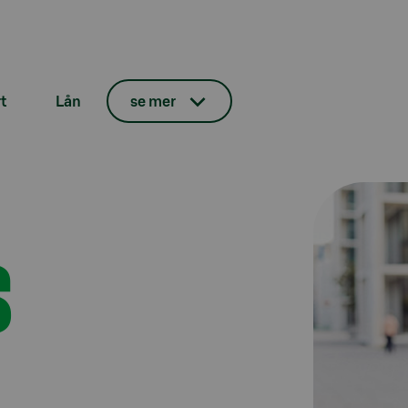
t
Lån
se mer
S