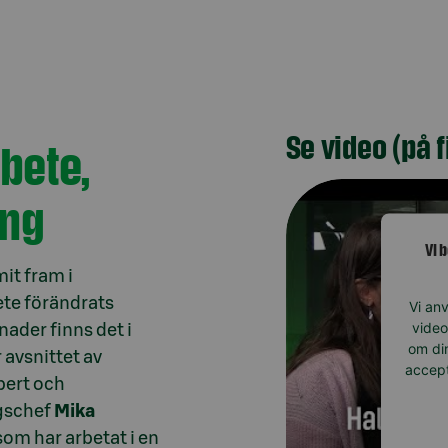
Se video (på 
bete,
ing
Vi 
it fram i
ete förändrats
Vi anv
video
ader finns det i
om din
r avsnittet av
accept
pert och
gschef
Mika
 som har arbetat i en