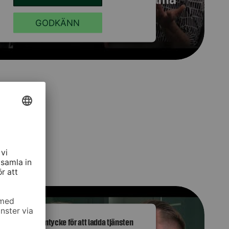
GODKÄNN
finska)
behöver ditt samtycke för att ladda tjänsten