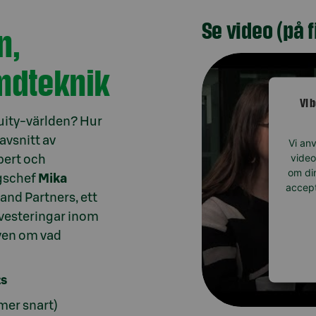
Se video (på 
n,
ymdteknik
Vi 
uity-världen? Hur
avsnitt av
Vi anv
video
pert och
om din
gschef
Mika
accept
and Partners, ett
nvesteringar inom
ven om vad
ts
er snart)