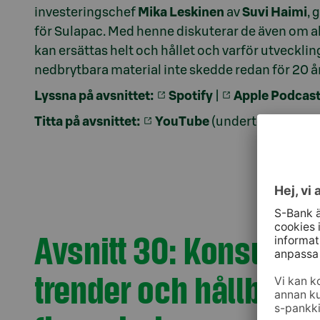
investeringschef
Mika Leskinen
av
Suvi Haimi
, 
för Sulapac. Med henne diskuterar de även om all
kan ersättas helt och hållet och varför utveckli
nedbrytbara material inte skedde redan för 20 å
Lyssna på avsnittet:
Spotify
|
Apple Podcas
Titta på avsnittet:
YouTube
(undertexter komm
Avsnitt 30: Konsultar
trender och hållbar