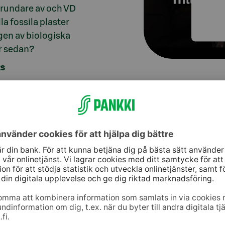
grundare av och VD
a fossila plaster
ngen av biologiska
r sedan?
ts
er snart)
Se video (på 
bete,
Vi 