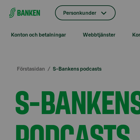
Gå direkt till innehållet
Personkunder
Konton och betalningar
Webbtjänster
Kor
Förstasidan
S-Bankens podcasts
S-BANKEN
PODCASTS