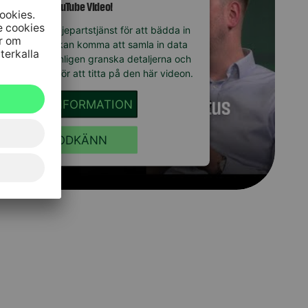
YouTube Video!
änder en tredjepartstjänst för att bädda in
innehåll som kan komma att samla in data
 aktivitet. Vänligen granska detaljerna och
era tjänsten för att titta på den här videon.
MER INFORMATION
GODKÄNN