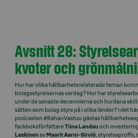
Avsnitt 28: Styrelsear
kvoter och grönmåln
Hur har olika hållbarhetsrelaterade teman komm
bolagsstyrelsernas vardag? Hur har styrelsearb
under de senaste decennierna och hurdana skilln
sätten som bolag styrs på i olika länder? I det hä
podcasten #RahanVastuu gästas hållbarhetsex
fackboksförfattare
Tiina Landau
och investerin
Leskinen
av
Maarit Aarni-Sirviö
, styrelseproffs,