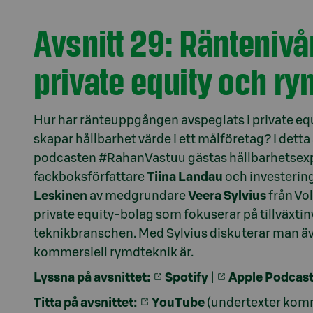
Avsnitt 29: Räntenivå
private equity och r
Hur har ränteuppgången avspeglats i private eq
skapar hållbarhet värde i ett målföretag? I detta 
podcasten #RahanVastuu gästas hållbarhetsex
fackboksförfattare
Tiina Landau
och investerin
Leskinen
av medgrundare
Veera Sylvius
från Vol
private equity-bolag som fokuserar på tillväxti
teknikbranschen. Med Sylvius diskuterar man ä
kommersiell rymdteknik är.
Lyssna på avsnittet:
Spotify
|
Apple Podcas
Titta på avsnittet:
YouTube
(undertexter komm