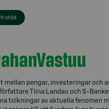
ch stöd
RahanVastuu
ellan pengar, investeringar och ans
författare Tiina Landau och S-Banke
egna tolkningar av aktuella fenomen 