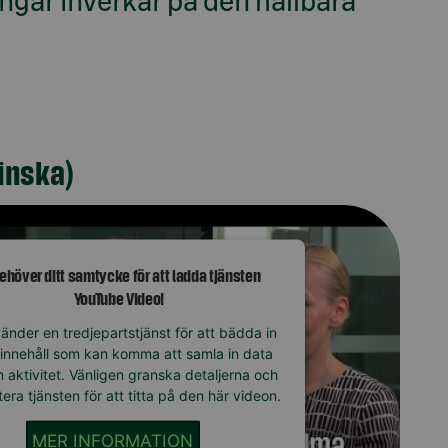
pengar inverkar på den hållbara
finska)
behöver ditt samtycke för att ladda tjänsten
YouTube Video!
änder en tredjepartstjänst för att bädda in
innehåll som kan komma att samla in data
 aktivitet. Vänligen granska detaljerna och
era tjänsten för att titta på den här videon.
MER INFORMATION