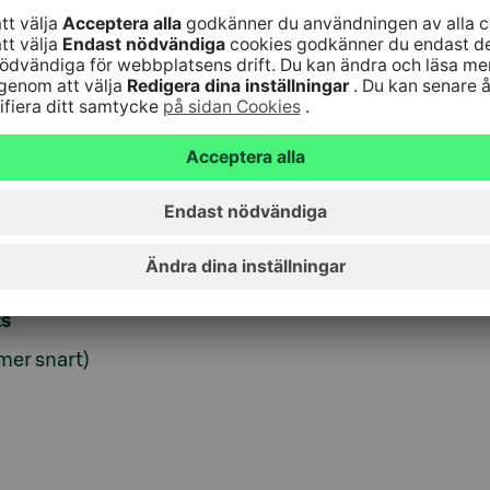
Vi anv
video
drats under de
om din
ringen? I detta
accept
barhetsexpert och
gschef
Mika
d honom diskuterar
m krävs enligt
utmaningar som
sterare.
ts
er snart)