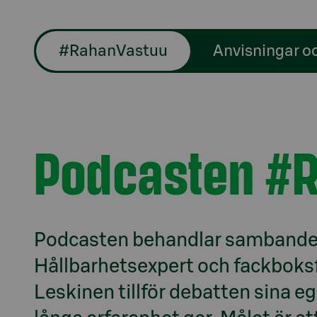
#RahanVastuu
Anvisningar o
Podcasten #
Podcasten behandlar sambandet m
Hållbarhetsexpert och fackboks
Leskinen tillför debatten sina 