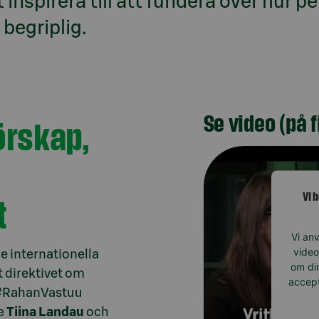
t inspirera till att fundera över hur 
begriplig.
Se video (på 
örskap,
Vi 
t
Vi anv
video
de internationella
om din
t direktivet om
accept
n #RahanVastuu
re
Tiina Landau
och