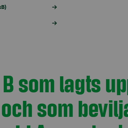
kB)
B som lagts up
och som bevilj