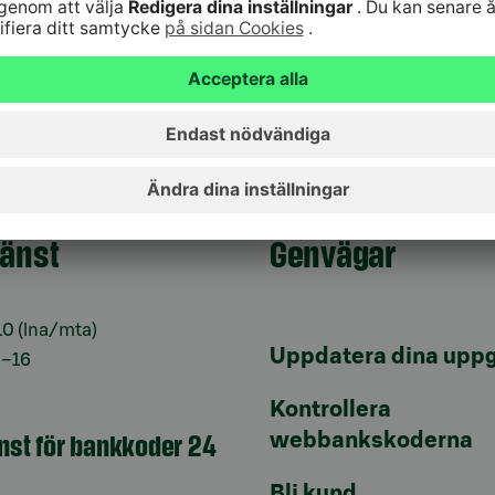
jänst
Genvägar
10
(lna/mta)
Uppdatera dina uppg
9–16
Kontrollera
änst för bankkoder 24
webbankskoderna
Bli kund