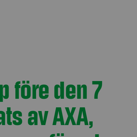
p före den 7
ats av AXA,