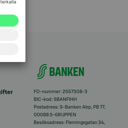
ifter
FO-nummer: 2557308-3
BIC-kod: SBANFIHH
Postadress: S-Banken Abp, PB 77,
00088 S-GRUPPEN
Besöksadress: Flemingsgatan 34,