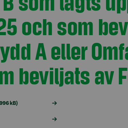
B som lagts up
5 och som bevil
ydd A eller Omf
 beviljats av F
 996 kB)