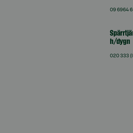
09 6964 
Spärrtjä
h/dygn
020 333
(