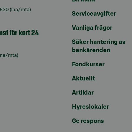
6820
(lna/mta)
Serviceavgifter
Vanliga frågor
nst för kort 24
Säker hantering av
bankärenden
lna/mta)
Fondkurser
Aktuellt
Artiklar
Hyreslokaler
Ge respons