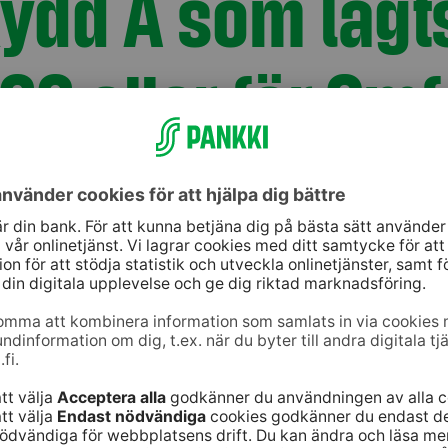
ydd A som lagt
22 eller för Om
 beviljats av 
 512 kB)
kB)