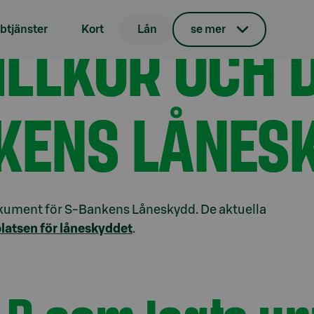
idigare villkor och dokument
VILLKOR OCH
tjänster
Kort
Lån
se mer
KENS LÅNES
dokument för S-Bankens Låneskydd. De aktuella
atsen för låneskyddet
.