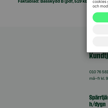
Faktablad: Basskydd B (pdf, 519 kB)
Kundt
010 76 58
må–fr kl. 
Spärrtj
h/dygn