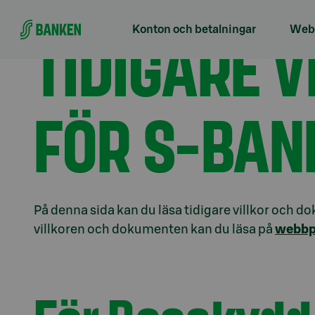
Gå direkt till innehållet
Förstasidan
Lån
Bostadslån
Låneskydd
T
TIDIGARE 
Konton och betalningar
Webb
FÖR S-BAN
På denna sida kan du läsa tidigare villkor och 
villkoren och dokumenten kan du läsa på
webbpl