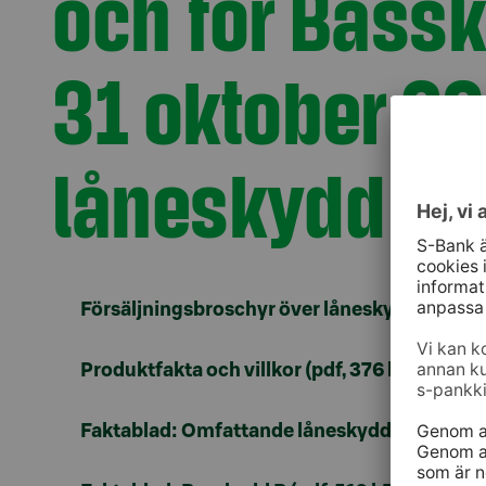
och för Bassk
31 oktober 20
låneskydd som
Försäljningsbroschyr över låneskyddet (pdf,
Produktfakta och villkor (pdf, 376 kB)
Faktablad: Omfattande låneskydd (pdf, 520 