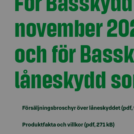
För Basskydd 
november 202
och för Bassk
låneskydd som
Försäljningsbroschyr över låneskyddet (pdf,
Produktfakta och villkor (pdf, 271 kB)