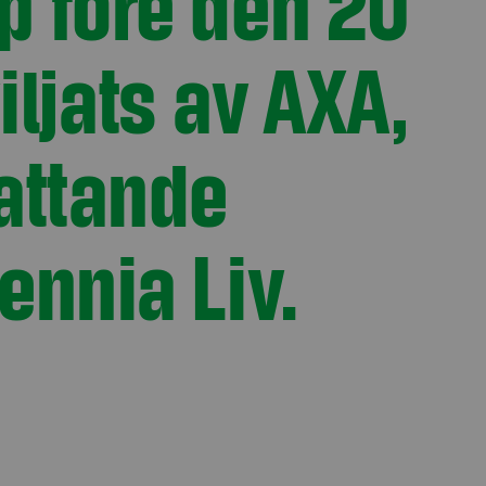
p före den 20
jats av AXA,
attande
ennia Liv.