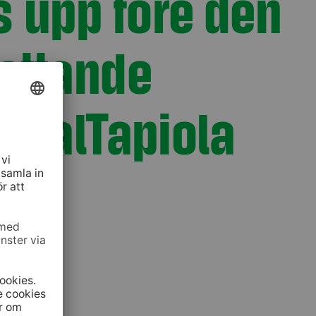
s upp före den
fattande
LokalTapiola