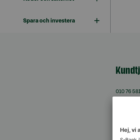
Spara och investera
Kundt
010 76 58
må–fr kl. 
Spärrtj
h/dygn