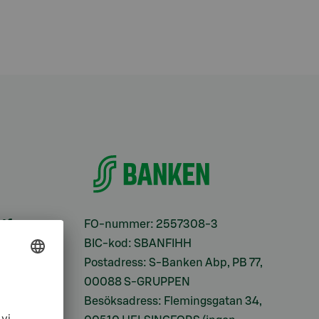
ifter
FO-nummer: 2557308-3
BIC-kod: SBANFIHH
Postadress: S-Banken Abp, PB 77,
00088 S-GRUPPEN
Besöksadress: Flemingsgatan 34,