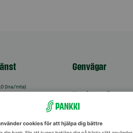
jänst
Genvägar
10
(lna/mta)
Uppdatera dina uppg
9–16
Kontrollera
änst för bankkoder 24
webbankskoderna
Bli kund