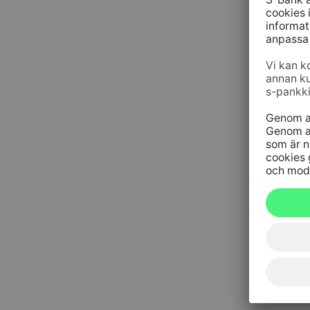
09 6964 
Spärrtjä
h/dygn
020 333
(