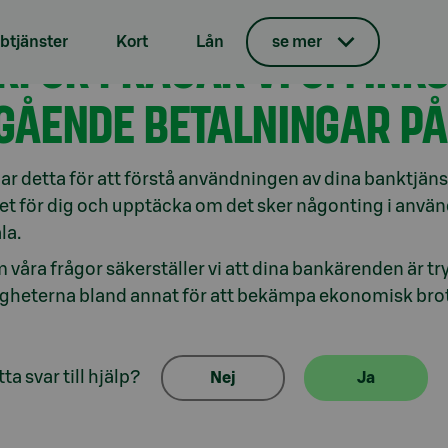
tjänster
Kort
Lån
se mer
RFÖR FRÅGAR VI OM IN
GÅENDE BETALNINGAR PÅ
gar detta för att förstå användningen av dina banktjänst
tet för dig och upptäcka om det sker någonting i använ
la.
våra frågor säkerställer vi att dina bankärenden är t
heterna bland annat för att bekämpa ekonomisk brot
ta svar till hjälp?
Nej
Ja