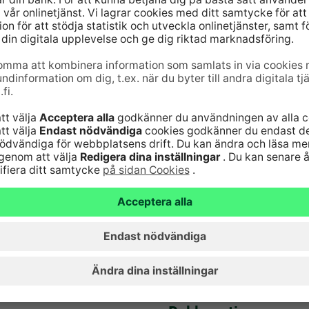
6820
(lna/mta)
Serviceavgifter
Vanliga frågor
nst för kort 24
Säker hantering av
bankärenden
lna/mta)
Fondkurser
Aktuellt
Artiklar
Hyreslokaler
Ge respons