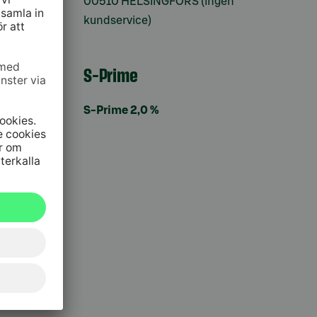
00510 HELSINGFORS (ingen
kundservice)
S-Prime
S-Prime 2,0 %