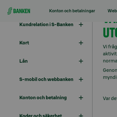
Gå direkt till innehållet
Konton och betalningar
Webb
VA
Kundrelation i S-Banken
UT
Kort
Vi frå
aktivi
norma
Lån
Genom 
myndig
S-mobil och webbanken
Konton och betalning
Var det
Koder och säkerhet