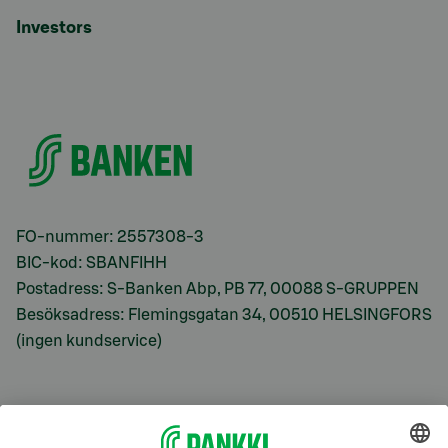
Investors
FO-nummer: 2557308-3
BIC-kod: SBANFIHH
Postadress: S-Banken Abp, PB 77, 00088 S-GRUPPEN
Besöksadress: Flemingsgatan 34, 00510 HELSINGFORS
(ingen kundservice)
S-Prime