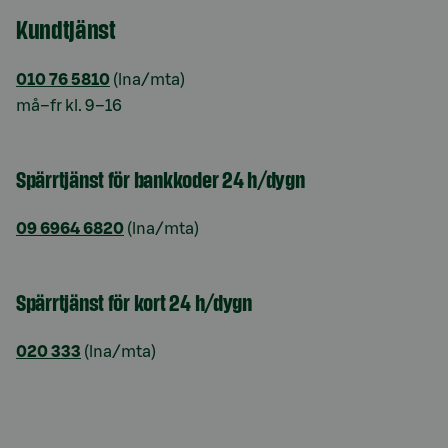
Kundtjänst
010 76 5810
(lna/mta)
må–fr kl. 9–16
Spärrtjänst för bankkoder 24 h/dygn
09 6964 6820
(lna/mta)
Spärrtjänst för kort 24 h/dygn
020 333
(lna/mta)