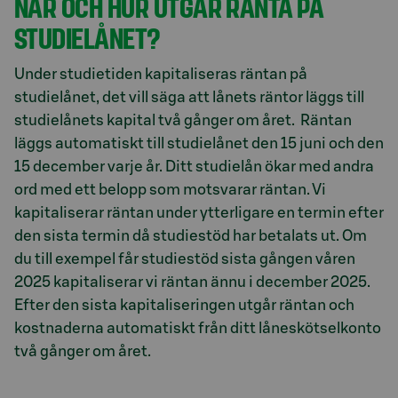
NÄR OCH HUR UTGÅR RÄNTA PÅ
STUDIELÅNET?
Under studietiden kapitaliseras räntan på
studielånet, det vill säga att lånets räntor läggs till
studielånets kapital två gånger om året. Räntan
läggs automatiskt till studielånet den 15 juni och den
15 december varje år. Ditt studielån ökar med andra
ord med ett belopp som motsvarar räntan. Vi
kapitaliserar räntan under ytterligare en termin efter
den sista termin då studiestöd har betalats ut. Om
du till exempel får studiestöd sista gången våren
2025 kapitaliserar vi räntan ännu i december 2025.
Efter den sista kapitaliseringen utgår räntan och
kostnaderna automatiskt från ditt låneskötselkonto
två gånger om året.