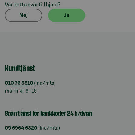
Var detta svar till hjälp?
Nej
Ja
Kundtjänst
010 76 5810
(lna/mta)
må–fr kl. 9–16
Spärrtjänst för bankkoder 24 h/dygn
09 6964 6820
(lna/mta)