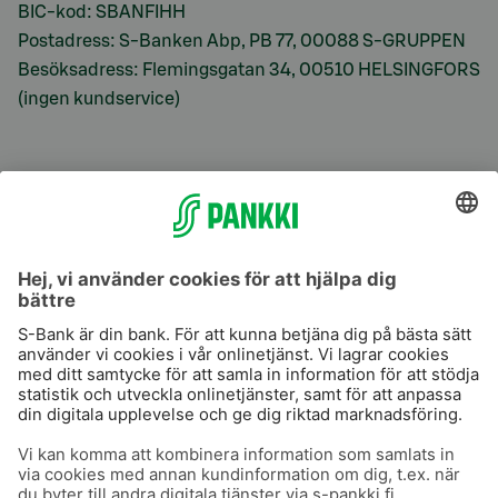
BIC-kod: SBANFIHH
Postadress: S-Banken Abp, PB 77, 00088 S-GRUPPEN
Besöksadress: Flemingsgatan 34, 00510 HELSINGFORS
(ingen kundservice)
S-Prime
S-Prime 2,0 %
Användarvillkor