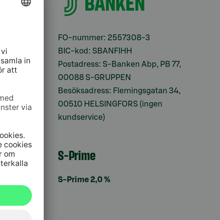
ifter
FO-nummer: 2557308-3
BIC-kod: SBANFIHH
Postadress: S-Banken Abp, PB 77,
00088 S-GRUPPEN
Besöksadress: Flemingsgatan 34,
00510 HELSINGFORS (ingen
kundservice)
S-Prime
S-Prime 2,0 %