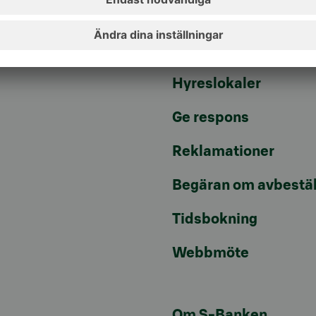
Aktuellt
Artiklar
Hyreslokaler
Ge respons
Reklamationer
Begäran om avbestäl
Tidsbokning
Webbmöte
Om S-Banken