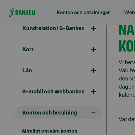
Gå direkt till innehållet
Konton och betalningar
Webb
All
NÄ
Kundrelation i S-Banken
KO
Kort
Vi bet
Lån
Valute
den si
dagen 
S-mobil och webbanken
kalend
Konton och betalning
Var det
Allmänt om våra konton