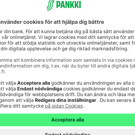
10
(lna/mta)
Uppdatera dina uppg
9–16
Kontrollera
änst för bankkoder 24
webbankskoderna
Bli kund
6820
(lna/mta)
Serviceavgifter
Vanliga frågor
nst för kort 24
Säker hantering av
bankärenden
lna/mta)
Fondkurser