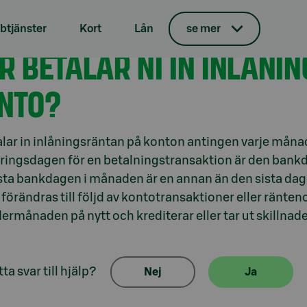
tjänster
Kort
Lån
se mer
mänt om våra konton
R BETALAR NI IN INLÅNI
NTO?
alar in inlåningsräntan på konton antingen varje månad
ringsdagen för en betalningstransaktion är den bankd
sta bankdagen i månaden är en annan än den sista dag
förändras till följd av kontotransaktioner eller ränten
ermånaden på nytt och krediterar eller tar ut skillnad
ta svar till hjälp?
Nej
Ja