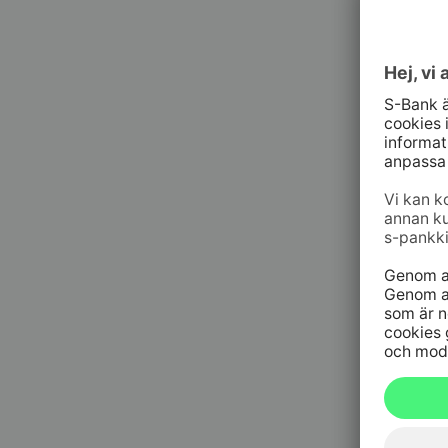
010 76 58
må–fr kl. 
Spärrtj
h/dygn
09 6964 
Spärrtjä
h/dygn
020 333
(