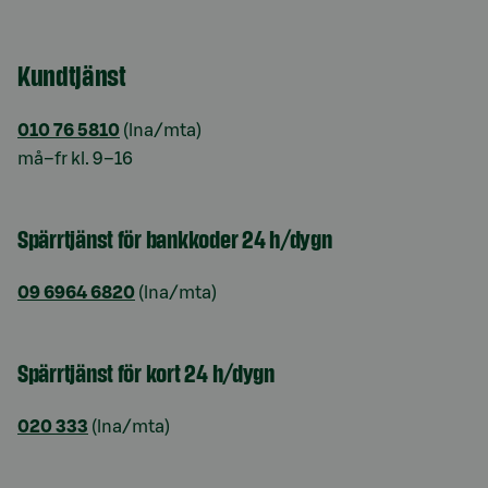
Kundtjänst
010 76 5810
(lna/mta)
må–fr kl. 9–16
Spärrtjänst för bankkoder 24 h/dygn
09 6964 6820
(lna/mta)
Spärrtjänst för kort 24 h/dygn
020 333
(lna/mta)