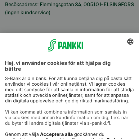
Besöksadress: Flemingsgatan 34, 00510 HELSINGFORS
(ingen kundservice)
S-Prime
S-Prime 2,0 %
Användarvillkor
Dataskydd