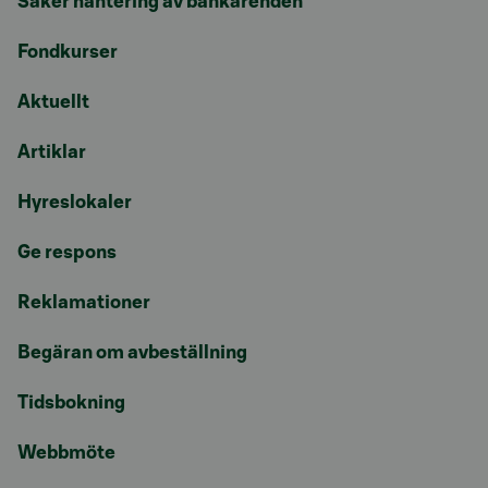
Säker hantering av bankärenden
Fondkurser
Aktuellt
Artiklar
Hyreslokaler
Ge respons
Reklamationer
Begäran om avbeställning
Tidsbokning
Webbmöte