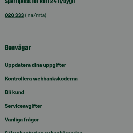
Spärrtjänst för kort 24 h/dygn
020 333
(lna/mta)
Genvägar
Uppdatera dina uppgifter
Kontrollera webbankskoderna
Bli kund
Serviceavgifter
Vanliga frågor