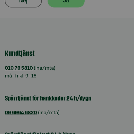
Nej
Ja
Kundtjänst
010 76 5810
(lna/mta)
må–fr kl. 9–16
Spärrtjänst för bankkoder 24 h/dygn
09 6964 6820
(lna/mta)