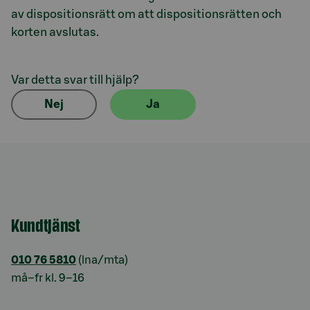
av dispositionsrätt om att dispositionsrätten och
korten avslutas.
Var detta svar till hjälp?
Nej
Ja
Kundtjänst
010 76 5810
(lna/mta)
må–fr kl. 9–16