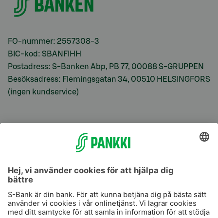
FO-nummer: 2557308-3
BIC-kod: SBANFIHH
Postadress: S-Banken Abp, PB 77, 00088 S-GRUPPEN
Besöksadress: Flemingsgatan 34, 00510 HELSINGFORS
(ingen kundservice)
S-Prime
S-Prime 2,0 %