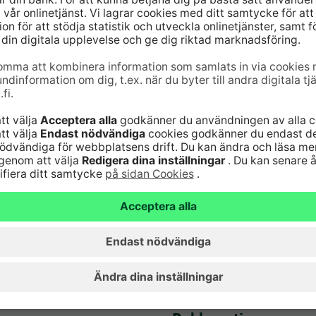
6820
(lna/mta)
Serviceavgifter
Vanliga frågor
nst för kort 24
Säker hantering av
bankärenden
lna/mta)
Fondkurser
Aktuellt
Artiklar
Hyreslokaler
Ge respons