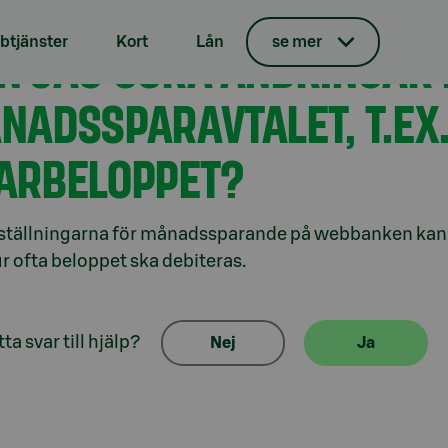
tjänster
Kort
Lån
se mer
N JAG GÖRA ÄNDRINGAR 
NADSSPARAVTALET, T.EX
ARBELOPPET?
inställningarna för månadssparande på webbanken kan 
r ofta beloppet ska debiteras.
ta svar till hjälp?
Nej
Ja