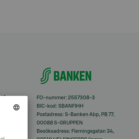
ifter
FO-nummer: 2557308-3
BIC-kod: SBANFIHH
Postadress: S-Banken Abp, PB 77,
00088 S-GRUPPEN
Besöksadress: Flemingsgatan 34,