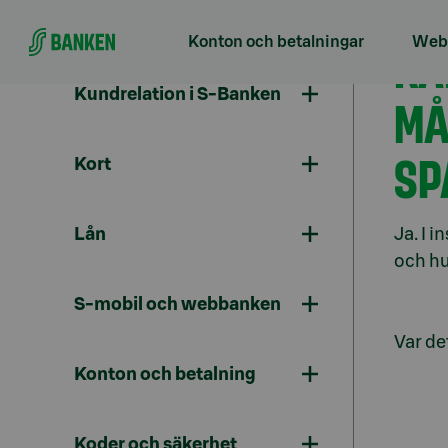
Gå direkt till innehållet
Konton och betalningar
Webb
KA
Kundrelation i S-Banken
MÅ
SP
Kort
Lån
Ja. I 
och hu
S-mobil och webbanken
Var det
Konton och betalning
Koder och säkerhet