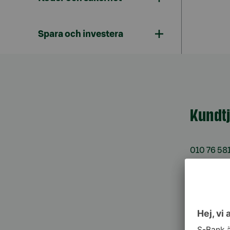
Spara och investera
Kundt
010 76 58
må–fr kl. 
Spärrtj
h/dygn