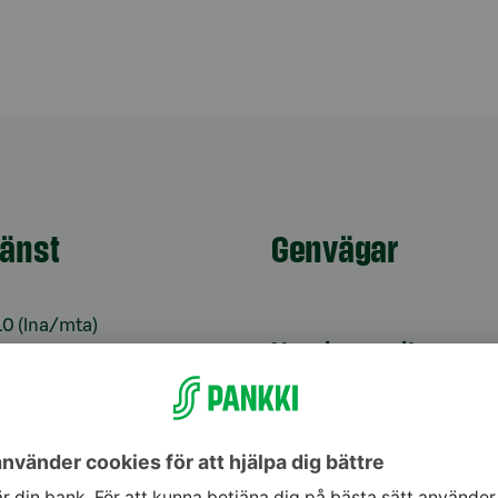
jänst
Genvägar
10
(lna/mta)
Uppdatera dina uppg
9–16
Kontrollera
änst för bankkoder 24
webbankskoderna
Bli kund