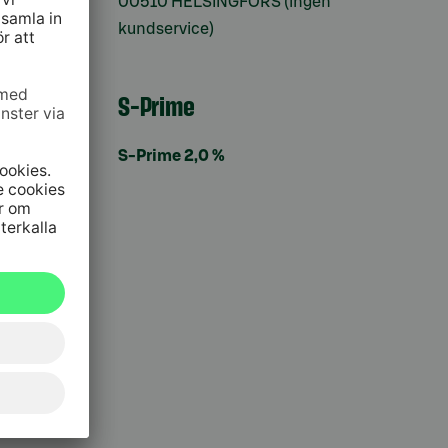
00510 HELSINGFORS (ingen
kundservice)
S-Prime
S-Prime 2,0 %