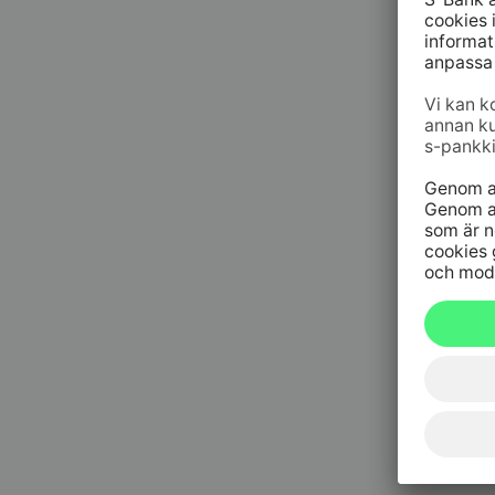
09 6964 
Spärrtjä
h/dygn
020 333
(