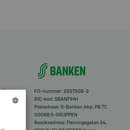
ifter
FO-nummer: 2557308-3
BIC-kod: SBANFIHH
Postadress: S-Banken Abp, PB 77,
00088 S-GRUPPEN
Besöksadress: Flemingsgatan 34,