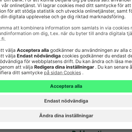
6820
(lna/mta)
Serviceavgifter
Vanliga frågor
nst för kort 24
Säker hantering av
bankärenden
lna/mta)
Fondkurser
Aktuellt
Artiklar
Hyreslokaler
Ge respons