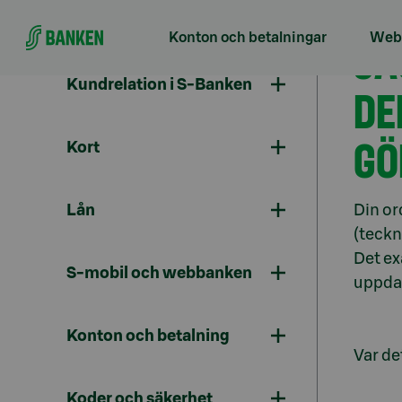
Gå direkt till innehållet
Konton och betalningar
Webb
JA
Kundrelation i S-Banken
DE
GÖ
Kort
Lån
Din or
(teckn
Det ex
S-mobil och webbanken
uppdat
Konton och betalning
Var det
Koder och säkerhet