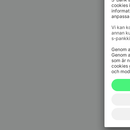
09 6964 
Spärrtjä
h/dygn
020 333
(