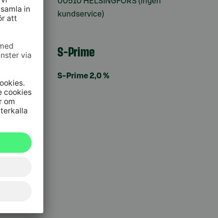
00510 HELSINGFORS (ingen
kundservice)
S-Prime
S-Prime 2,0 %