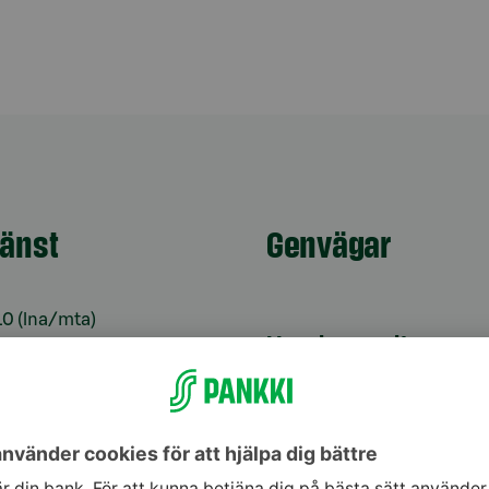
jänst
Genvägar
10
(lna/mta)
Uppdatera dina uppg
9–16
Kontrollera
änst för bankkoder 24
webbankskoderna
Bli kund