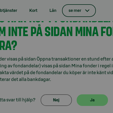
tjänster
Kort
Lån
se mer
G HAR KÖPT FONDANDELA
M INTE PÅ SIDAN MINA F
RA?
der visas på sidan Öppna transaktioner en stund efter
ing av fondandelar) visas på sidan Mina fonder i regel
akta värdet på de fondandelar du köper är inte känt vi
erar det alla bankdagar.
ta svar till hjälp?
Nej
Ja