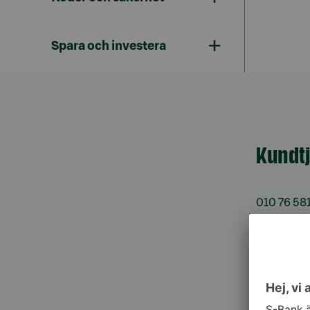
Spara och investera
Kundt
010 76 58
må–fr kl. 
Spärrtj
h/dygn