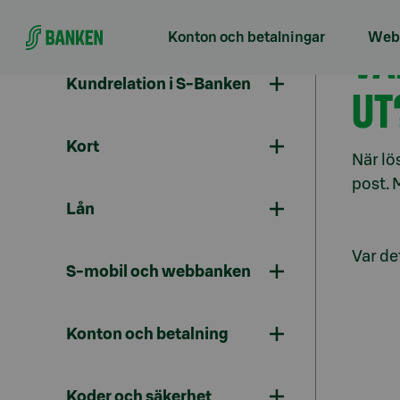
Gå direkt till innehållet
Konton och betalningar
Webb
VA
Kundrelation i S-Banken
UT
Kort
När lö
post. 
Lån
Var det
S-mobil och webbanken
Konton och betalning
Koder och säkerhet