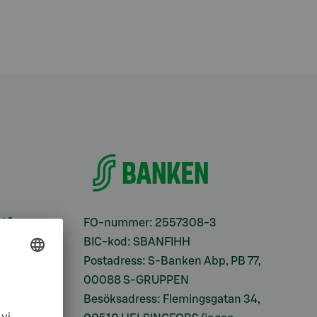
ifter
FO-nummer: 2557308-3
BIC-kod: SBANFIHH
Postadress: S-Banken Abp, PB 77,
00088 S-GRUPPEN
Besöksadress: Flemingsgatan 34,