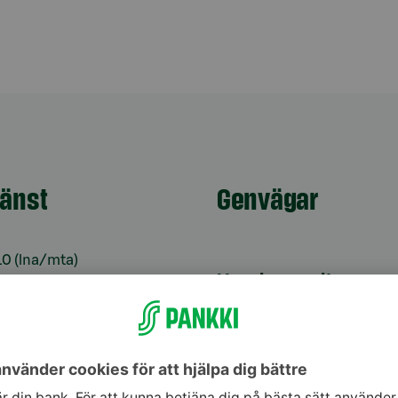
jänst
Genvägar
10
(lna/mta)
Uppdatera dina uppg
9–16
Kontrollera
änst för bankkoder 24
webbankskoderna
Bli kund