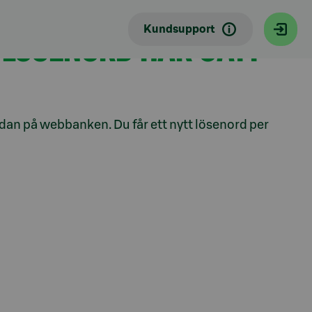
Kundsupport
 LÖSENORD HAR GÅTT
sidan på webbanken. Du får ett nytt lösenord per