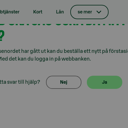
tjänster
Kort
Lån
se mer
D SKA JAG GÖRA DÅ MITT
?
senordet har gått ut kan du beställa ett nytt på första
Med det kan du logga in på webbanken.
ta svar till hjälp?
Nej
Ja