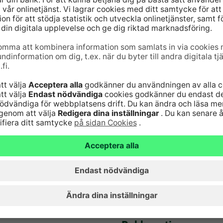
6820
(lna/mta)
Serviceavgifter
Vanliga frågor
nst för kort 24
Säker hantering av
bankärenden
lna/mta)
Fondkurser
Aktuellt
Artiklar
Hyreslokaler
Ge respons