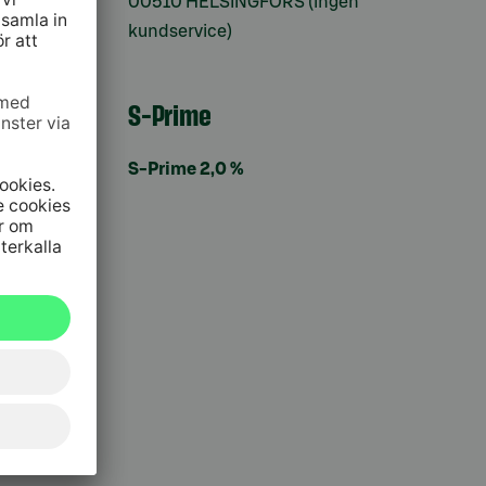
00510 HELSINGFORS (ingen
kundservice)
S-Prime
S-Prime 2,0 %