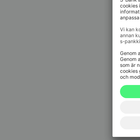
09 6964 
Spärrtjä
h/dygn
020 333
(