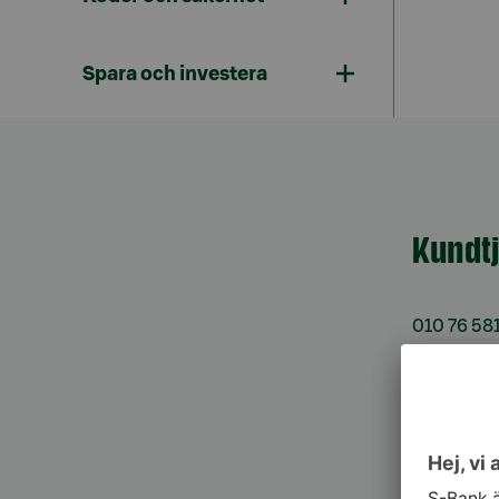
Spara och investera
Kundt
010 76 58
må–fr kl. 
Spärrtj
h/dygn