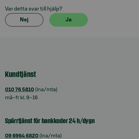
Var detta svar till hjälp?
Nej
Ja
Kundtjänst
010 76 5810
(lna/mta)
må–fr kl. 9–16
Spärrtjänst för bankkoder 24 h/dygn
09 6964 6820
(lna/mta)