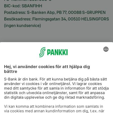
BIC-kod: SBANFIHH
Postadress: S-Banken Abp, PB 77, 00088 S-GRUPPEN
Besöksadress: Flemingsgatan 34, 00510 HELSINGFORS
(ingen kundservice)
S-Prime
S-Prime 2,0 %